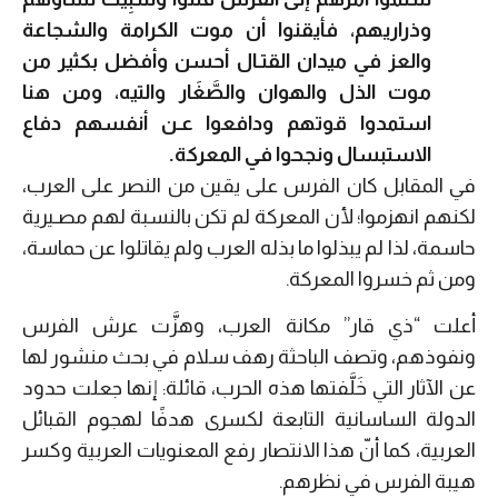
وذراريهم، فأيقنوا أن موت الكرامة والشجاعة
والعز في ميدان القتـال أحسن وأفضل بكثير من
موت الذل والهوان والصَّغَار والتيه، ومن هنا
استمدوا قوتهم ودافعوا عـن أنفسهم دفاع
الاستبسال ونجحوا في المعركة.
في المقابل كان الفرس على يقين من النصر على العرب،
لكنهم انهزموا؛ لأن المعركة لم تكن بالنسبة لهم مصـيرية
حاسمة، لذا لم يبذلوا ما بذله العرب ولم يقاتلوا عن حماسة،
ومن ثم خسروا المعركة.
أعلت “ذي قار” مكانة العرب، وهزَّت عرش الفرس
ونفوذهم، وتصف الباحثة رهف سلام في بحث منشور لها
عن الآثار التي خَلَّفتها هذه الحرب، قائلة: إنها جعلت حدود
الدولة الساسانية التابعة لكسرى هدفًا لهجوم القبائل
العربية، كما أنّ هذا الانتصار رفع المعنويات العربية وكسر
هيبة الفرس في نظرهم.