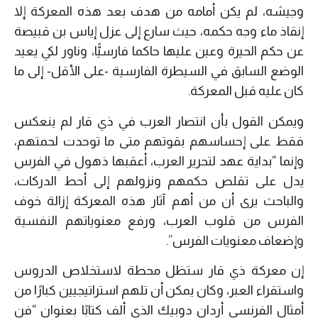
وجيشه، لم يكن أمامه من هدف بعد هذه المعركة إلا
إنقاذ ماء وجه حكمه، حيث سارع إلى عزل إياس بن قبيصة
عن حكم الحيرة وعين عليها حاكما فارسيًّا، وناور لكي يعيد
الوضع السابق في السيطرة الفارسية -على الأقل- إلى ما
كان عليه قبل المعركة.
ويمكن القول بأن انتصار العرب في ذي قار لم ينعكس
فقط على إحساسهم بقوتهم متى ما توحدت لحمتهم،
وإنما “بداية عهد لتحرير العرب، أعقبها ذهول في الفرس
يدل على تقلص حكمهم ونزولهم إلى أحط الدركات،
والباحث يرى أن من أهم آثار هذه المعركة إزالة خوف
الفرس من قلوب العرب، ورفع معنوياتهم النفسية
وإضعاف معنويات الفرس”.
إن معركة ذي قار ستظل محطة لاستخلاص الدروس
واستقراء العبر، وكان يمكن أن تلهم استراتيجيين كبارًا من
أمثال الفرنسي أردان دوبيك الذي ألف كتابًا بعنوان “فن