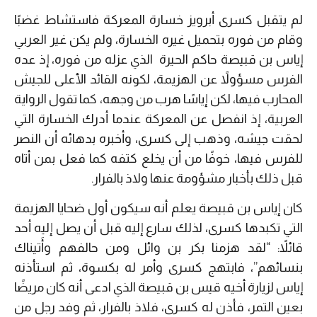
لم يتقبل كسرى أبرويز خسارة المعركة فاستشاط غضبًا
وقام من فوره بتحميل غيره الخسارة، ولم يكن غير العربي
إياس بن قبيصة حاكم الحيرة الذي عزله من فوره، إذ عده
الفرس مسؤولاً عن الهزيمة، لكونه القائد الأعلى للجيش
المحارب فيها، لكن إياسًا هرب من وجهه، كما تقول الرواية
العربية، إذ انفصل عن المعركة عندما أدرك الخسارة التي
لحقت جيشه، وذهب إلى كسرى، وأخبره بدهائه أن النصر
للفرس فيها، خوفًا من أن يخلع كتفه كما فعل بمن أتاه
قبل ذلك بأخبار مشؤومة عنها ولاذ بالفرار.
كان إياس بن قبيصة يعلم أنه سيكون أول ضحايا الهزيمة
التي تكبدها كسرى، لذلك سارع إليه قبل أن يصل إليه أحد
قائلاً: “لقد هزمنا بكر بن وائل ومن حالفهم وأَتيناك
بنسائهم”، فابتهج كسرى وأمر له بكسوة، ثم استأذنه
إياس لزيارة أخيه قيس بن قبيصة الذي ادعى أنه كان مريضًا
بعين التمر، فأذن له كسرى، فلاذ بالفرار، ثم وفد رجل من