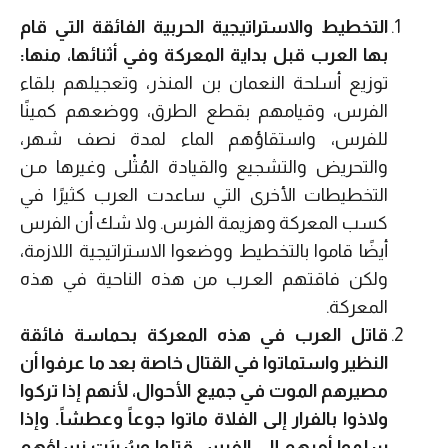
التخطيط والاستراتيجية الحربية الفائقة التي قام
بها العرب قبل بداية المعركة وفي أثنائها، منها:
توزيع أسلحة النعمان بن المنذر، وتعجيلهم بلقاء
الفرس، وقيامهم بقطع الطرق، ووضعهم كمينًا
للفرس، واستقاؤهم الماء لمدة نصف شهر،
والتحريض والتشجيع والقيادة المُثْلى وغيرها مـن
التخطيطات الأخرى التي ساعدت العرب كثيرًا في
كسب المعركة وهزيمة الفرس. ولا شك أن الفرس
أيضًا قاموا بالتخطيط ووضعوا الاستراتيجية اللازمة،
ولكن فاقتهم العـرب من هذه الناحية في هذه
المعركة.
قاتل العرب في هذه المعركة بحماسة فائقة
النظير واستماتوا في القتال خاصة بعد ما عرفوا أن
مصيرهم الموت في جميع الأحوال، لأنهم إذا تركوا
ولاذوا بالفرار إلى الفلاة ماتوا جوعاً وعطشاً. وإذا
سلموا أمرهم إلى الفرس قتلوا وسُبِيَت نساؤهم