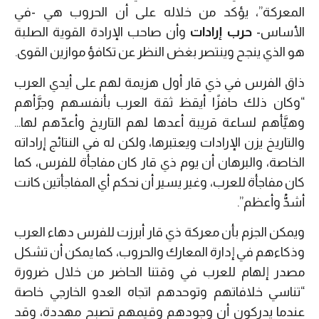
المعركة”، يؤكد من خلاله على أن الحروب هي -في
الأساس-
حرب إرادات
وأن صاحب الإرادة القوية الصلبة
هو الذي ينجح وينتصر بغض النظر عن تكافؤ موازين القوى.
ذاق الفرس في ذي قار أول هزيمة لهم على أيدي العرب
“وكان ذلك حافزًا أيقظ ثقة العرب بأنفسهم وجرَّأهم
وهيَّأهم لساعة قريبة أعدها لهم التاريخ وأعدّهم لها…
والتاريخ يزن الإرادات ويعتبرها، ولكن له في النتائج إراداته
الخاصة، والبرهان أن يوم ذي قار كان مفاجأة للفرس، كما
كان مفاجأة للعرب، وغير يسير أن نحكم أي المفاجأتين كانت
أشدُّ وأعظم”.
ويمكن الجزم بأن معركة ذي قار أبرزت للفرس دهاء العرب
وذكاءهم في إدارة المعارك والحروب، كما يمكن أن تشكل
مصدر إلهام للعرب في وقتنا الحاضر من خلال ضرورة
“تناسي خلافاتهم وتوحدهم اتجاه العدو الخارجي خاصة
عندما يدركون أن وجودهم وقيمهم تصبح مهددة، وقد