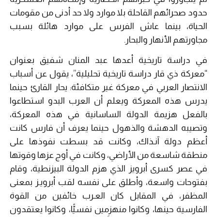
حدود صحرائهم القاحلة بلا موارد ولا حد أدنى من مقومات
الحياة، بينما عاش الفرس على موارد هائلة بسبب
مجاورتهم الأنهار والبحار.
في دراسة تاريخية أعدها عبد المنان شفيق بعنوان
“معركة ذي قار دراسة تاريخية تحليلية”، يقول عن أسباب
الانتصار العربي في معركة غير متكافئة: يحار القارئ حينما
يدرس هذه المعركة ويعلم أن العرب البدو استطاعوا
بالفعل هزيمة الدولة الساسانية في هذه المعركة،
وتصيبه الدهشة والذهول حينما يعرف أن فارس كانت
أعظم دولة آنـذاك، وكانت قد بسطت نفوذها على
منطقة شاسعة من الأراضي، وكانت في أوج عزها وقوتها
في عصر كسرى أبرويز الذي هزم الدولة البيزنطية، وقام
بفتوحات واسعة، وأطلق على نفسه لقب أبرويـز بمعنى
المظفر، في المقابل كان العـرب خائفين من القوة
الفارسية حينها، وكانوا منهزمين نفسيًّا، وكانوا يعتقدون