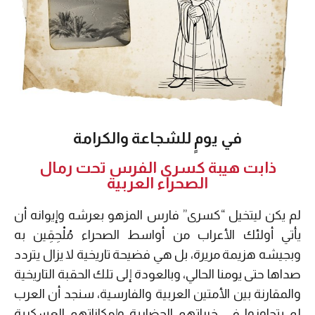
في يومٍ للشجاعة والكرامة
ذابت هيبة كسرى الفرس تحت رمال
الصحراء العربية
لم يكن ليتخيل “كسرى” فارس المزهو بعرشه وإيوانه أن
يأتي أولئك الأعراب من أواسط الصحراء مُلْحِقِين به
وبجيشه هزيمة مريرة، بل هي فضيحة تاريخية لا يزال يتردد
صداها حتى يومنا الحالي، وبالعودة إلى تلك الحقبة التاريخية
والمقارنة بين الأمتين العربية والفارسية، سنجد أن العرب
لم يتجاوزوا في خبراتهم الحضارية وإمكاناتهم العسكرية