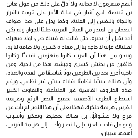
أنهم منهزمون لا محالة، ولا أَدَلُّ على ذلك من قول هانئ
بن قبيصة الذي أشار في بداية الأمر على قومه بالفرار
والنجاة بالنفس إلى الفلاة، وكما يدل على هذا طواف
النعمان بن المنذر في القبائل العربية طلبًا للجوار، ولم يكن
أحد يقبل أن يجيره، حتى قالت له قبيلة طي: لولا صهرك
لقتلناك فإنه لا حاجة بنا إلى معاداة كسرى ولا طاقة لنا به،
ويبدو من هذا أن العرب كانوا منهزمين نفسيًّا وكانوا
خائفين من بطش كسرى وجيشه، هذا من ناحية، ومن
ناحية أخرى نجد بين الطرفين بونًا شاسعًا في العدة والعتاد،
وأن هنـاك جيشًا نظاميًّا يقابله جيش غير نظامي، ورغم
هذه الظروف القاسية غير الملائمة، والتفاوت الكـبير
استطاع الطرف الأضعف تحقيق النصر الرائع وهزيمة
الفرس هزيمة منكرة، فهذا يعني أن هذا النصر لم يأت عن
فراغ ولا عشوائيًّا، بل هناك تخطيط وتفكير وأسباب
وعوامل قادت العـرب إلى النصـر وأدت إلى هزيمة الفرس،
أهمها سببان: