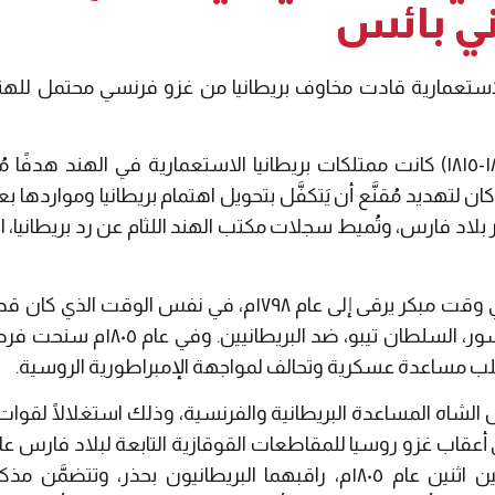
ني بائس
الاستعمارية قادت مخاوف بريطانيا من غزو فرنسي محتمل للهن
وخلال الحروب النابليونية (١٨٠٣-١٨١٥) كانت ممتلكات بريطانيا الاستعمارية في ال
كان لتهديد مُقنَّع أن يَتكفَّل بتحويل اهتمام بريطانيا ومواردها بع
بلاد فارس، وتُميط سجلات مكتب الهند اللثام عن رد بريطانيا، الذ
فكَّر نابليون بمهاجمة الهند في وقت مبكر يرقى إلى عام ١٧٩٨
تشكيل تحالف مع سلطان ميسور، السلط
لب مساعدة عسكرية وتحالف لمواجهة الإمبراطورية الروسية.
لشاه المساعدة البريطانية والفرنسية، وذلك استغلالًا لقوات
الفرصة، أرسل نابليون مبعوثين اثنين عام ١٨٠٥م، راقبهما البريطانيون