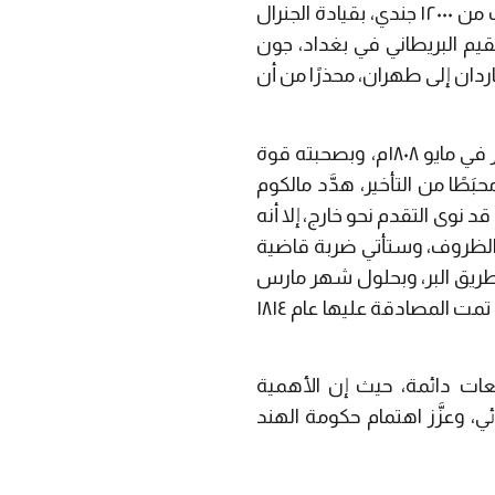
وبحلول عام ١٨٠٧ كانت التقارير الاستخباراتية البريطانية تدق ناقوس الخطر عن زحف جيش مؤلَّف من ١٢٠٠٠ جندي، بقيادة الجنرال
قيم البريطاني في بغداد، جون
دان إلى طهران، محذرًا من أن
تسارعت الأحداث، وذلك بإرسال حملات عسكرية ضد الفرس، ومنها حملة مالكوم إلى بوشهر في مايو ١٨٠٨م، وبصحبته قوة
حبَطًا من التأخير، هدَّد مالكوم
نوى التقدم نحو خارج، إلا أنه
ت الظروف، وستأتي ضربة قاضية
 طريق البر، وبحلول شهر مارس
كان جونز قد أبرم معاهدة أولية مع بلاد فارس، مُقصيًا بذلك الفرنسيين، وأرست المعاهدة التي تمت المصادقة عليها عام ١٨١٤
بعات دائمة، حيث إن الأهمية
، وعزَّز اهتمام حكومة الهند