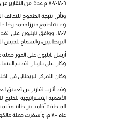
١٨٠٦-١٨٠٧م عددًا من التقارير عن وصول أحد المبعوثين، بيير أميدي جوبير، إلى طهران في أكتوبر ١٨٠٦م.
وتأتي نتيجة الطموح للتحالف ا
وعليه اجتمع ميرزا محمد رضا خا
١٨٠٧، ووافق نابليون على
البريطانيين، والسماح للجيش ال
وكان على جاردان تقديم المساع
وكان التمركز البريطاني في الخل
وقد أثارت تقارير عن تعميق الع
الأهمية الإستراتيجية للخليج
عام ١٨٠٠م، وأسفرت حملة مالكوم، الحملة الأسطورية في بلاد فارس لعظمتها، عن توقيع معاهدة سياسية وتجارية عام ١٨٠١م.