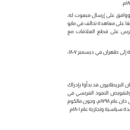
، ووافق على إرسال مبعوث له،
عَا على معاهدة تحالف في مايو
الفرس على قطع العلاقات مع
أرسل نابليون على الفور حملة عسكرية بقيادة الجنرال كلود-ماثيو دو جاردان، حيث وصلت الحملة إلى طهران في ديسمبر ١٨٠٧،
 البريطانيون قد بدأوا بإدراك
، ولتقويض النفوذ الفرنسي في
المنطقة أقامت بريطانيا مقيمية بغداد عام ١٧٩٨م، وأرسلت مبعوثين إلى بلاد فارس، مهدي علي خان عام ١٧٩٨م، وجون مالكوم