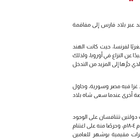
د عبر بلاد فارس إلى مفاقمة
هند هدفًا مُغريًا لفرنسا، حيث كانت الهند
يدًا عن النزاع في أوروبا، ولذلك
ي جرَّها إلى المزيد من التدخل
م، في نفس الوقت الذي كان قد غزا فيه مصر وسورية، وحاول
ان تيبو، ضد البريطانيين. وفي عام ١٨٠٥م سنحت فرصة أخرى عندما سعى شاه بلاد
 دولتين تتنافسان على الوجود
في منطقة الخليج العربي، وفي أعقاب غزو روسيا للمقاطعات القوقازية التابعة لبلاد فارس عام ١٨٠٤م، وحرصًا منه على اغتنام
 بحذر، وتتضمَّن مذكرات مقيمية بوشهر للعامين