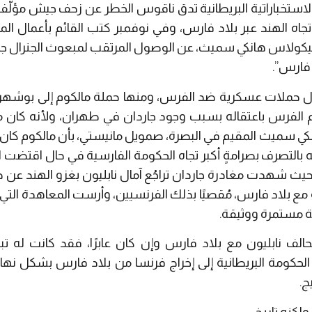
تجاه الهند عبر بلاد فارس، وفي نوفمبر كتب القائم بأعمال الم
نيكولاس هانكي سميث، عن الوصول المرتقب لمبعوث الجنرال جار
فارس”.
دي، وهنا قام الفرس باعتقاله بسبب وجود جاردان في طهران، ولأنه كان م
نكي سميث المقيم في البصرة، صمويل مانيستي، بأن مالكوم كان قد 
له بالتصرف بصرامةٍ أكبر تجاه الحكومة الفارسية في حال اقتض
حيث شهدت مغادرة جاردان تراجُع آمال نابليون بغزو الهند عن
ة مستمرة ووثيقة.
حالف نابليون مع بلاد فارس وإن كان عابرًا، فقد كانت له ت
حكومة البريطانية إلى إخراج فرنسا من بلاد فارس بشكل نهائي
ج.
لكنه تاريخ..