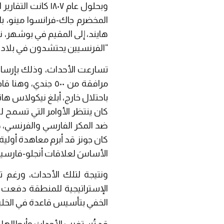
المخضرم جاك-فرانسوا مينو، با
هايند، إلى المقيم في بوشهر، 
“الفرنسيين يحتشدون في بلاد 
مرافقة من ٥٠٠ جن
باحتلال خارج، أبلغ نيكولاس ها
كان ينتظر الأوامر التي تسمح 
ضد المكر الفارسي والفرنسي، 
الأساسَ لعلاقات أنجلو-فارسي
ونتيجة لتلك الأحداث، ورغم ت
الإستراتيجية للمنطقة دفعت ال
الخفي بتأسيس قاعدة في الخلي
قد تُستغرب الأحداث وأبطالها، و