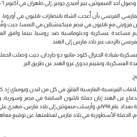
لفارسي الفرنسي بأن أُعجب الشاه بانتصارات نابليون في أوروبا
ن قزويني مع نابليون في قصر فينكينشتاين في النمسا، حيث وقَّ
 تقديم مساعدة عسكرية ودبلوماسية ضد روسيا، بينما وافق 
فرنسي بالزحف عبر بلاد فارس إلى الهند.
دة العسكرية، وتقييم جدوى غزو الهند عن طريق البر.
يج
لاقات الفرنسية-الفارسية القلقَ في كل من لندن وبومباي؛ إذ كان
 للدفاع عن الهند إبان حملة نابليون السابقة في مصر وسورية