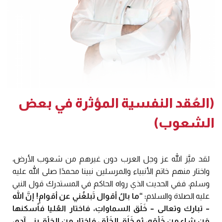
(العُقد النفسية المؤثرة في بعض
الشعوب)
لقد ميَّز الله عز وجل العرب دون غيرهم من شعوب الأرض،
واختار منهم خاتم الأنبياء والمرسلين نبينا محمدًا صلى الله عليه
وسلم، ففي الحديث الذي رواه الحاكم في المستدرك قول النبي
عليه الصلاة والسلام
: “ما بالُ أقوال تَبلغُني عن أقوامٍ! إنَّ الله
– تبارك وتعالى – خَلَق السماواتِ، فاختار العُليا فأسكنها
مَن شاء مِن خَلْقه، ثم خَلَق الخَلْق، فاختار مِن الخلْق بني آدم،