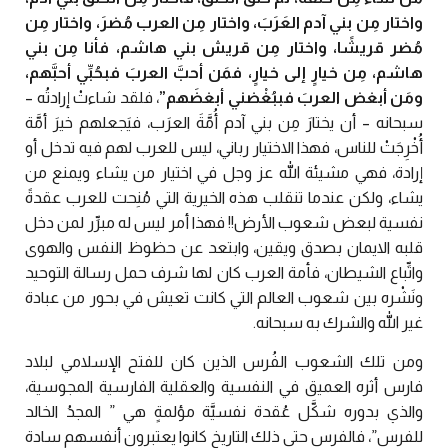
واختار مِن بني آدم العَرَبَ، واختار مِن العرب مُضرَ، واختار مِن
مُضر قريشًا، واختار مِن قريش بني هاشم، فأنا مِن بني
هاشم، مِن خيارٍ إلى خيارٍ، فمَن أحبَّ العربَ فبحُبِّي أحبَّهم،
ومَن أبغض العربَ فببُغْضني أبغضَهم”
، فلقد شاءتْ إرادتُه –
سبحانه – أن يختارَ مِن بني آدم أُمَّةَ العرَب، فيَجعلهم خيرَ أمَّة
أُخْرِجَتْ للناس، فهذا الاختيار رباني، ليس للعرب لهم فيه تدخل أو
إرادة، فهي مشيئة الله عز وجل في اختيار من يشاء ويمنع من
يشاء، ولكن عندما تنقلب هذه الخيرية التي مُنِحت للعرب عقدةً
نفسية لبعض شعوب الأرض!! فهذا أمر ليس له مبرِّر لمن دخل
قلبه الايمان بصدق ويقين، وابتعد عن حظوظ النفس والهوى
واتِّباع الشيطان، فأمة العرب كان لها شرف حمل رسالة التوحيد
ونَشْره بين شعوب العالم التي كانت تعيش في بحور من عبادة
غير الله والشرك به سبحانه.
ومن تلك الشعوب الفُرس الذين كان للفتح الإسلامي لبلاد
فارس أثره العميق في النفسية والعقلية الفارسية المجوسية،
والذي بدوره شكَّل عُقدة نفسيَّة مؤلمةٍ هي ” المجدُ الخالد
للفرس”، فالفرس حتى ذلك التاريخ كانوا يعتبرون أنفسهم سادة