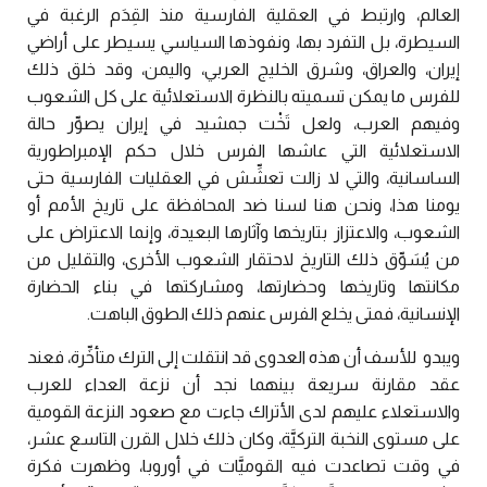
العالم، وارتبط في العقلية الفارسية منذ القِدَم الرغبة في
السيطرة، بل التفرد بها، ونفوذها السياسي يسيطر على أراضي
إيران، والعراق، وشرق الخليج العربي، واليمن، وقد خلق ذلك
للفرس ما يمكن تسميته بالنظرة الاستعلائية على كل الشعوب
وفيهم العرب، ولعل تَخْت جمشيد في إيران يصوِّر حالة
الاستعلائية التي عاشها الفرس خلال حكم الإمبراطورية
الساسانية، والتي لا زالت تعشِّش في العقليات الفارسية حتى
يومنا هذا، ونحن هنا لسنا ضد المحافظة على تاريخ الأمم أو
الشعوب، والاعتزاز بتاريخها وآثارها البعيدة، وإنما الاعتراض على
من يُسَوِّق ذلك التاريخ لاحتقار الشعوب الأخرى، والتقليل من
مكانتها وتاريخها وحضارتها، ومشاركتها في بناء الحضارة
الإنسانية، فمتى يخلع الفرس عنهم ذلك الطوق الباهت.
ويبدو للأسف أن هذه العدوى قد انتقلت إلى الترك متأخِّرة، فعند
عقد مقارنة سريعة بينهما نجد أن نزعة العداء للعرب
والاستعلاء عليهم لدى الأتراك جاءت مع صعود النزعة القومية
على مستوى النخبة التركيَّة، وكان ذلك خلال القرن التاسع عشر،
في وقت تصاعدت فيه القوميَّات في أوروبا، وظهرت فكرة