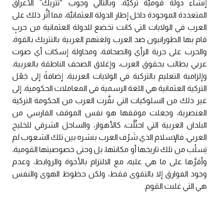
إنشاء دولة قوميَّة تركيَّة، وبالتالي وجوب “تتريك” الأعراق
المتعددة الموجودة داخل إطار الدولة العثمانيَّة، مما أثَّر ذلك على
العرب في الولايات التي كانت تخضع للدولة العثمانية من حربٍ
قام بها الطورانيون ضد العرب ولغتهم العربية بالتتريك بالقوة،
والحرب على حرية الرأي والصحافة، ومحاولة إسكات أي صوت
عربي يطالب بحقوق العرب، وإغلاق الصحف الناطقة بالعربية،
وإلزامية التعليم بالتركية في الولايات العربية، إضافةً إلى جَعْل
التركية العثمانية هي اللغة الرسمية في المعاملات الحكومية، إلى
غير ذلك من السلوكيات التي نفَّرت العرب من الحكومة التركية
العنصرية، وجعلت موقفها هو نفس الموقف الفارسي من
البلدان العربية التي احتُلَّت، كالأهواز، والساحل الشرقي للخليج
العربي، فالإسلام الذي شَرُف العرب بنشره بين تلك الشعوب لم
يَسلُب من تلك تاريخها أو مكانتها، بل وحتى خصوصيتها القومية،
وأقرَّها على ما هي عليه، مع الالتزام بالأخوة والروابط، وعدم
وجود الفوارق إلا بالتقوى فقط، ولكن حظوظ الهوى والنفس
هي التي غلبت القوم.