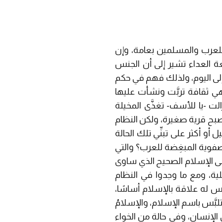
 للعرب والمسلمين بعامة، وإن
 العداء تشير إلى أن الجنس
إلى اليوم، ولذلك فهم في حكم
هي ثقافة تربَّت ونشأت عليها
لت -يا للأسف- تغذَّى المخيلة
صبح قرية صغيرة، ولكن النظام
و أكثر على تبنِّي تلك الحالة
صفوية المبغِضة للعرب؟ والتي
إلى الإسلام الصحيح الذي ساوى
لية، ومع ما وجدوا في النظام
س له علاقة بالإسلام أساسًا،
بَّس باسم الإسلام، والإسلامُ
الإنسان، وفي حالة من الخواء