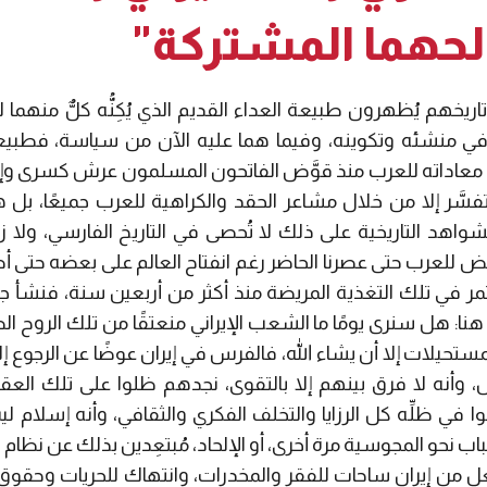
حهما المشتركة"
ريخهم يُظهرون طبيعة العداء القديم الذي يُكِنُّه كلٌّ منهما
في منشئه وتكوينه، وفيما هما عليه الآن من سياسة، فطبيعة
 في معاداته للعرب منذ قوَّض الفاتحون المسلمون عرش كسرى و
فسَّر إلا من خلال مشاعر الحقد والكراهية للعرب جميعًا، بل 
لشواهد التاريخية على ذلك لا تُحصى في التاريخ الفارسي، ولا زا
بغض للعرب حتى عصرنا الحاضر رغم انفتاح العالم على بعضه حتى أ
ر في تلك التغذية المريضة منذ أكثر من أربعين سنة، فنشأ جيل أ
نا: هل سنرى يومًا ما الشعب الإيراني منعتقًا من تلك الروح ال
المستحيلات إلا أن يشاء الله، فالفرس في إيران عوضًا عن الرجوع 
، وأنه لا فرق بينهم إلا بالتقوى، نجدهم ظلوا على تلك العق
 في ظلِّه كل الرزايا والتخلف الفكري والثقافي، وأنه إسلام لي
 نحو المجوسية مرة أخرى، أو الإلحاد، مُبتعِدين بذلك عن نظام تل
عل من إيران ساحات للفقر والمخدرات، وانتهاك للحريات وحقوق 