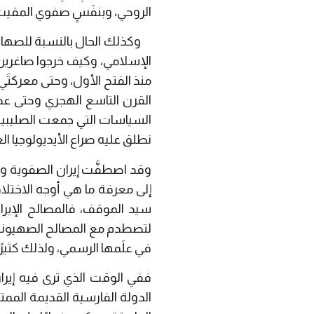
الروحي، وبنفَسٍ صفوي المقيت
‎ وكذلك الحال بالنسبة للصهاين
الإسلامي، وكيف خرجوا صاغرين 
منذ الفتح الأول، وحتى معركتَ
القرن التاسع الهجري وحتى عصر
السياسات التي جمعت الصليبيين
نطلق عليه صراع الأيديولوجيا ال
وقد اصطفَّت إيران الصفوية وا
إلى معرفة ما هي أوجه الاختل
سيد الموقف، فالمصالح الإيرا
لتصطدم مع المصالح الصهيونية ا
في علَمها الرسمي، ولذلك كثيرً
ففي الوقت الذي ترى فيه إيرا
الدولة الفارسية القديمة الممت