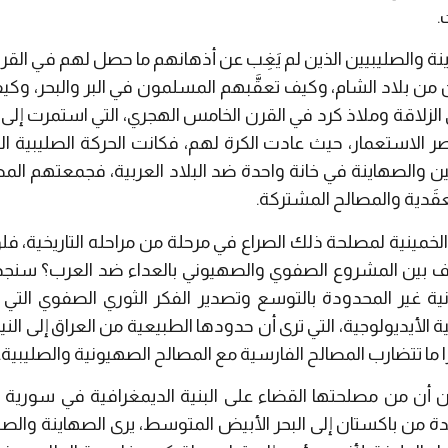
.
ة والصليبيين الذين لم يَغِب عن أذهانهم ما حصل لهم في القرن 
من بلاد الشام، وكيف تعقَّبهم المسلمون في البر والبحر، وك
ي الزلاقة وملاذ كرد في القرن الخامس الهجري، التي استمرت إل
 الاستعمار، حيث عادت الكرة لهم، فكانت الحركة الصليبية الصه
 والصهاينة في خانة واحدة ضد البلاد العربية، فجمعتهم المص
عقَدية والمصالح المشتركة.
لخمينية لمصلحة ذلك الصراع في مرحلة من مراحله التاريخية، فل
اف بين المشروع الصفوي والصهيوني بالعداء ضد العرب؟ سنجد
نية غير المحدودة بالتوسع وتصدير الفكر الثوري الصفوي التي
لأيديولوجية، التي ترى أن حدودها الطبيعية من العراق إلى النيل،
ا ما تتضارب المصالح الفارسية مع المصالح الصهيونية والصليبية.
ن أن من مصلحتها القضاء على البنية الديمغرافية في سورية و
دة من باكستان إلى البحر الأبيض المتوسط، يرى الصهاينة والصلي