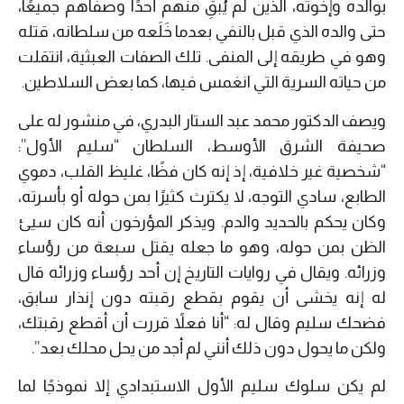
بوالده وإخوته، الذين لم يُبقِ منهم أحدًا وصفّاهم جميعًا،
حتى والده الذي قبل بالنفي بعدما خَلَعه من سلطانه، قتله
وهو في طريقه إلى المنفى. تلك الصفات العبثية، انتقلت
من حياته السرية التي انغمس فيها، كما بعض السلاطين.
ويصف الدكتور محمد عبد الستار البدري، في منشور له على
صحيفة الشرق الأوسط، السلطان “سليم الأول”:
“شخصية غير خلافية، إذ إنه كان فظًا، غليظ القلب، دموي
الطابع، سادي التوجه، لا يكترث كثيرًا بمن حوله أو بأسرته،
وكان يحكم بالحديد والدم. ويذكر المؤرخون أنه كان سيئ
الظن بمن حوله، وهو ما جعله يقتل سبعة من رؤساء
وزرائه. ويقال في روايات التاريخ إن أحد رؤساء وزرائه قال
له إنه يخشى أن يقوم بقطع رقبته دون إنذار سابق،
فضحك سليم وقال له: “أنا فعلاً قررت أن أقطع رقبتك،
ولكن ما يحول دون ذلك أنني لم أجد من يحل محلك بعد”.
لم يكن سلوك سليم الأول الاستبدادي إلا نموذجًا لما