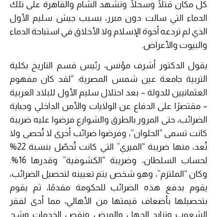
كل مكان قتلًا وسحلًا. وتشهد الشام والقاهرة على تلك
الدماء التي سالت دون مبرر، بسبب جيش سليم الأول
الذي لم تردعه أخوة الإسلام ولا الأخلاق في استباحة الدماء
والبيوت والأعراض.
يقول الدكتور أشرف مؤنس، رئيس قسم التاريخ بكلية
التربية جامعة عين شمس المصرية: “لقد كان مفهوم
العثمانيين للدولة – بعد احتلال سليم الأول للبلاد العربية
– مقتصرًا على الدفاع عن الولايات والأمن الداخلي وجباية
الضرائب، حتى المرور بالطرق والشوارع فرضوا عليه ضريبة
كانت تسمى “الحلوان”، وفرضوا ضرائب أخرى لا تُحصى ولا
تُعد، منها ضريبة “الميري” التي كانت تُحصّل بنسبة 22%
لحساب السلطان، وضريبة “الكشوفية” وقدرها 16%.
وكان “الملتزم”، وهو شخص يتم تعيينه لتحصيل الضرائب،
يقوم بدفع هذه الضرائب للحكومة مقدمًا، ثم يقوم
بتحصيلها بأضعاف قيمتها من الأهالي، مما أدى لفقر
الشعوب وتزايد الجهل والمرض ونقص الخدمات وشح