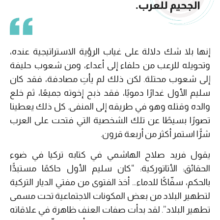
الجحيم للعرب.
إنها بلا شك دلالة على غياب الرؤية الاستراتيجية عنده،
وتحويله للرعب من حلفاء إلى أعداء، ومن شعوب حليفة
إلى شعوب محتلة. لكن ذلك لم يأتِ مصادفة، فقد كان
سليم الأول غدارًا دمويًا، فقد ذبح إخوته جميعًا، ثم خلع
والده وقتله وهو في طريقه إلى المنفى. كل ذلك يعطينا
تصورًا بسيطًا عن تلك الشخصية التي فتحت على العرب
شرًّا استمر أكثر من أربعة قرون.
يقول فريد صلاح الهاشمي في كتابه تركيا في ضوء
الحقائق: الأتاتوركية: “كان سليم الأول حاكمًا مستبدًّا
بالحكم، سفّاكًا للدماء… أخذ الفتوى من مفتي الديار التركية
لتطهير البلاد من بعض المكونات الاجتماعية تحت مسمى
تطهير البلاد”. لقد بدأت صفات العنف ظاهرة في علاقاته