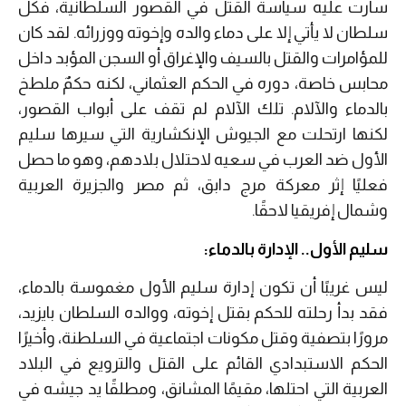
سارت عليه سياسة القتل في القصور السلطانية، فكل
سلطان لا يأتي إلا على دماء والده وإخوته ووزرائه. لقد كان
للمؤامرات والقتل بالسيف والإغراق أو السجن المؤبد داخل
محابس خاصة، دوره في الحكم العثماني، لكنه حكمٌ ملطخ
بالدماء والآلام. تلك الآلام لم تقف على أبواب القصور،
لكنها ارتحلت مع الجيوش الإنكشارية التي سيرها سليم
الأول ضد العرب في سعيه لاحتلال بلادهم، وهو ما حصل
فعليًا إثر معركة مرج دابق، ثم مصر والجزيرة العربية
وشمال إفريقيا لاحقًا.
سليم الأول.. الإدارة بالدماء:
ليس غريبًا أن تكون إدارة سليم الأول مغموسة بالدماء،
فقد بدأ رحلته للحكم بقتل إخوته، ووالده السلطان بايزيد،
مرورًا بتصفية وقتل مكونات اجتماعية في السلطنة، وأخيرًا
الحكم الاستبدادي القائم على القتل والترويع في البلاد
العربية التي احتلها، مقيمًا المشانق، ومطلقًا يد جيشه في