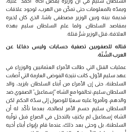
السلطان سليم في أن وزيره يفضّل أخاه “أحمد” عليه،
ويمدّه بالمعلومات حتى تمكّن من الهرب، لوجود علاقات
قديمة بينه وبين الوزير مصطفى باشا، الذي كان يُخبره
بمقاصد السلطان. ولما علم السلطان سليم بهذه
العلاقة، قتل الوزير شرَّ قتلة.
قتاله للصفويين تصفية حسابات وليس دفاعًا عن
العرب السُّنّة
:
عمليات القتل التي طالت الأمراء العثمانيين والوزراء في
عهد سليم الأول، كانت نتيجة الفوضى العارمة التي أصابت
السلطنة، حتى إن الأمراء من أبناء السلطان بايزيد، والد
السلطان سليم، تحالفوا مع الشاه “إسماعيل” الصفوي ضد
والدهم، وتآمروا عليه سعيًا للوصول إلى سدّة الحكم. لكن
السلطان سليم حسم الأمر لصالحه، بعدما تأكّد له أن
الشاه إسماعيل لم يكتفِ بالتدخل في الصراع قبل تولّيه
السلطنة، بل وحتى بعد ذلك، عندما قام بإيواء أبناء أخيه