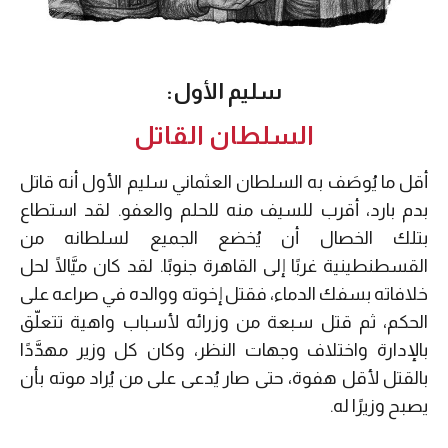
سليم الأول:
السلطان القاتل
أقل ما يُوصَف به السلطان العثماني سليم الأول أنه قاتل
بدم بارد، أقرب للسيف منه للحلم والعفو. لقد استطاع
بتلك الخصال أن يُخضع الجميع لسلطانه من
القسطنطينية غربًا إلى القاهرة جنوبًا. لقد كان ميَّالًا لحل
خلافاته بسفك الدماء، فقتل إخوته ووالده في صراعه على
الحكم، ثم قتل سبعة من وزرائه لأسباب واهية تتعلّق
بالإدارة واختلاف وجهات النظر، وكان كل وزير مهدَّدًا
بالقتل لأقل هفوة، حتى صار يُدعى على من يُراد موته بأن
يصبح وزيرًا له.