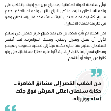
تولّى سلطنة الدولة العثمانية بعد نزاع مرير مع إخوته وانقلاب على
والده السلطان بايزيد، وانتهى النزاع بتنازل والده له بالحكم بدعم
من الإنكشارية، لكنه لم يكن تنازلًا سلميًا، فقد قتل السلطان وهو
في طريقه لمنفاه الاختياري.
لكن الحكم لم يأتِ هكذا، بل جاء بعد صراع مرير اقتضى من سليم
الأول أن يقتل ويعزل ويطارد ويحيك المؤامرات. لقد أظهر
السلطان سليم منذ بداية حكمه ميلًا إلى تصفية خصومه ونفيهم
ومطاردتهم أينما كانوا، كي لا يشكّلوا عليه خطرًا مستقبليًا، حتى ولو
كانوا من إخوته أو أبنائهم.
من انقلاب القصر إلى مشانق القاهرة…
حكاية سلطان اعتلى العرش فوق جثث
أهله ووزرائه.