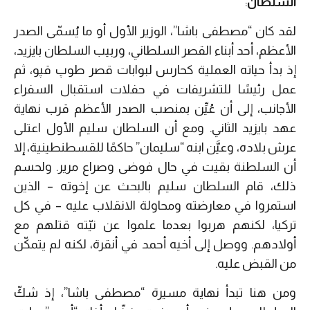
السلطان
:
لقد كان “مصطفى باشا”، الوزير الأول أو ما يُسمّى الصدر
الأعظم، أحد أبناء القصر السلطاني، وربيب السلطان بايزيد،
إذ بدأ حياته العملية كحارس لبوابات قصر طوپ قپو، ثم
عمل رئيسًا للتشريفات في حفلات استقبال السفراء
الأجانب، إلى أن عُيِّن بمنصب الصدر الأعظم قرب نهاية
عهد بايزيد الثاني. ومع أن السلطان سليم الأول اعتلى
عرش بلاده، وعيَّن ابنه “سليمان” حاكمًا للقسطنطينية، إلا
أن السلطنة بقيت في حال فوضى وصراع مرير. ولحسم
ذلك، قام السلطان سليم بالبحث عن إخوته – الذين
استمروا في معارضته ومحاولة الانقلاب عليه – في كل
تركيا، لكنهم هربوا بعدما علموا عن نيّته قتلهم مع
أولادهم. ووصل إلى أخيه أحمد في أنقرة، لكنه لم يتمكّن
من القبض عليه.
ومن هنا تبدأ نهاية مسيرة “مصطفى باشا”، إذ شكّ