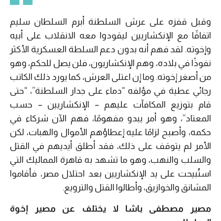
وقبل قفزه على عرش السلطنة أبرم السلطان سليم
اتفاقًا مع الإنكشاريين ليقودوا معه الانقلاب على أبيه
وإخوته. لقد فهم أنه بدون دعم السلطة العسكرية الأكثر
نفوذًا في بلاده، وهم الإنكشاريون، فلن يصل للحكم، وهو
من أصغر إخوته. وما إن اعتلى العرش، كما يورد ذلك الكاتب
رجائي عطية في مؤلفه “دماء على جدار السلطنة”، “حتى
قام بتوزيع المكافآت عليهم – الإنكشاريين – حسب
المعتاد”، وهو أمر يبدو مفهومًا، فهم الآن شركاء في
حكمه، وأصبح لزامًا عليه إعطاؤهم الأموال والهبات، لكن
الأمر لم يتوقف على ذلك، فقد أطلق أيديهم في القتل
والسلب والنهب، وهو ما تشهد به قاهرة المماليك التي
استُبيحت على يد الإنكشاريين بعد احتلال مصر، فأقاموا
المشانق والخوازيق، وأطالوا القتل والترويع.
مصير مصطفى باشا لا يختلف عن مصير إخوة