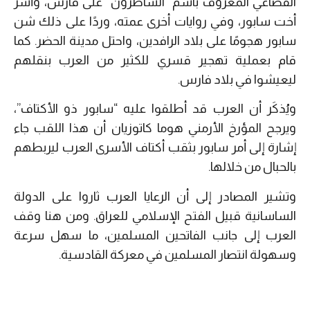
القضاعي المعروف باسم “الساطرون” على فارس، وأسر
أخت سابور، وفي روايات أخرى عمته، وردًا على ذلك شن
سابور هجومًا على بلاد الرافدين، واحتل مدينة الحضر. كما
قام بعملية تهجير قسري للكثير من العرب بنقلهم
ليعيشوا في بلاد فارس.
ويُذكَر أن العرب قد أطلقوا عليه “سابور ذو الأكتاف”،
ويرجح المؤرخ الأرمني هوما كاتوزيان أن هذا اللقب جاء
إشارة إلى أمر سابور بثقب أكتاف الأسرى العرب ليربطهم
بالحبال من خلالها.
وتشير المصادر إلى أن الرعايا العرب ثاروا على الدولة
الساسانية قبيل الفتح الإسلامي للعراق. ومن هنا وقف
العرب إلى جانب الفاتحين المسلمين، ما سهل سرعة
وسهولة انتصار المسلمين في معركة القادسية.