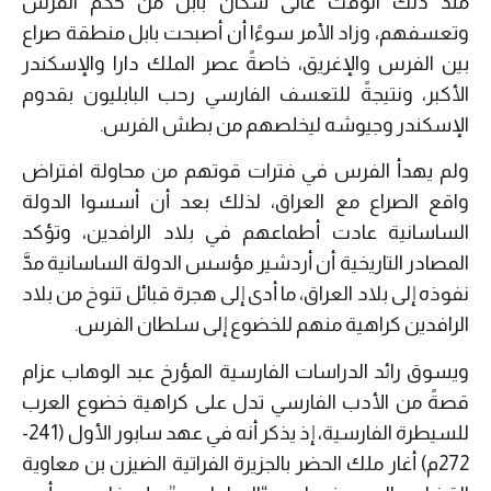
منذ ذلك الوقت عانى سكان بابل من حكم الفرس
وتعسفهم، وزاد الأمر سوءًا أن أصبحت بابل منطقة صراع
بين الفرس والإغريق، خاصةً عصر الملك دارا والإسكندر
الأكبر، ونتيجةً للتعسف الفارسي رحب البابليون بقدوم
الإسكندر وجيوشه ليخلصهم من بطش الفرس.
ولم يهدأ الفرس في فترات قوتهم من محاولة افتراض
واقع الصراع مع العراق، لذلك بعد أن أسسوا الدولة
الساسانية عادت أطماعهم في بلاد الرافدين، وتؤكد
المصادر التاريخية أن أردشير مؤسس الدولة الساسانية مدَّ
نفوذه إلى بلاد العراق، ما أدى إلى هجرة قبائل تنوخ من بلاد
الرافدين كراهية منهم للخضوع إلى سلطان الفرس.
ويسوق رائد الدراسات الفارسية المؤرخ عبد الوهاب عزام
قصةً من الأدب الفارسي تدل على كراهية خضوع العرب
للسيطرة الفارسية، إذ يذكر أنه في عهد سابور الأول (241-
272م) أغار ملك الحضر بالجزيرة الفراتية الضيزن بن معاوية