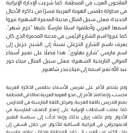
الفاتحون العرب في المنطقة. كما شرعت الإدارة الإيرانية
في محاولة طمس الهوية العربية قسرًا من ذاكرة الأجيال
الجديدة، فعلى سبيل المثال مدينة المحمرة الشهيرة غيروا
اسمها العربي وأطلقوا اسمًا فارسيًّا عليها “خرم شهر”،
كما غيروا اسم الشارع الرئيس في مدينة المحمرة الذي كان
يعرف باسم الشارع الخزعلي نسبةً إلى الشيخ خزعل إلى
اسم فارسي “شارع بهلوي”. هذا فضلاً على تغيير أسماء
المواني التاريخية الشهيرة؛ فعلى سبيل المثال ميناء خور
عبد الله تغير اسمه إلى ميناء بندر شاهبور.
ولم يقتصر الأمر على تفريس الأسماء بطمس الذاكرة العربية
فحسب، وإنما امتد الأمر إلى محو الهوية العربية تمامًا في المنطقة
بمنع التدريس باللغة العربية، وفرض اللغة الفارسية في المدارس.
كما عملت السلطات الإيرانية على إصدار الصحف الفارسية في
الأحواز. ولم تكتف إيران بذلك وإنما لجأت إلى سياسة التغيير
الديموجرافي في التركيبة السكانية للأحواز، من خلال السعي إلى
نقل الكثير من العرب إلى خارج المنطقة وإحلال عناصر فارسية