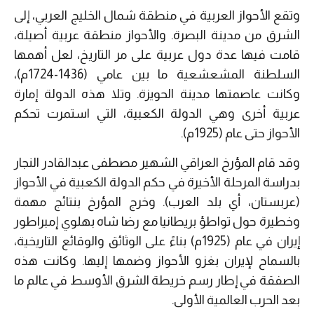
وتقع الأحواز العربية في منطقة شمال الخليج العربي، إلى
الشرق من مدينة البصرة. والأحواز منطقة عربية أصيلة،
قامت فيها عدة دول عربية على مر التاريخ، لعل أهمها
السلطنة المشعشعية ما بين عامي (1436-1724م)،
وكانت عاصمتها مدينة الحويزة. وتلا هذه الدولة إمارة
عربية أخرى وهي الدولة الكعبية، التي استمرت تحكم
الأحواز حتى عام (1925م).
وقد قام المؤرخ العراقي الشهير مصطفى عبدالقادر النجار
بدراسة المرحلة الأخيرة في حكم الدولة الكعبية في الأحواز
(عربستان، أي بلد العرب). وخرج المؤرخ بنتائج مهمة
وخطيرة حول تواطؤ بريطانيا مع رضا شاه بهلوي إمبراطور
إيران في عام (1925م) بناءً على الوثائق والوقائع التاريخية،
بالسماح لإيران بغزو الأحواز وضمها إليها. وكانت هذه
الصفقة في إطار رسم خريطة الشرق الأوسط في عالم ما
بعد الحرب العالمية الأولى.