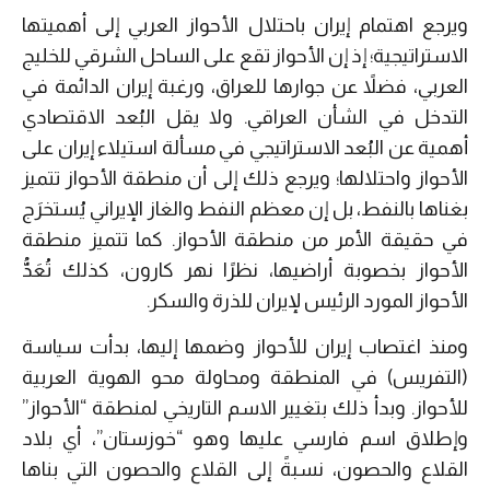
ويرجع اهتمام إيران باحتلال الأحواز العربي إلى أهميتها
الاستراتيجية؛ إذ إن الأحواز تقع على الساحل الشرقي للخليج
العربي، فضلاً عن جوارها للعراق، ورغبة إيران الدائمة في
التدخل في الشأن العراقي. ولا يقل البُعد الاقتصادي
أهمية عن البُعد الاستراتيجي في مسألة استيلاء إيران على
الأحواز واحتلالها؛ ويرجع ذلك إلى أن منطقة الأحواز تتميز
بغناها بالنفط، بل إن معظم النفط والغاز الإيراني يُستخرَج
في حقيقة الأمر من منطقة الأحواز. كما تتميز منطقة
الأحواز بخصوبة أراضيها، نظرًا نهر كارون، كذلك تُعَدُّ
الأحواز المورد الرئيس لإيران للذرة والسكر.
ومنذ اغتصاب إيران للأحواز وضمها إليها، بدأت سياسة
(التفريس) في المنطقة ومحاولة محو الهوية العربية
للأحواز. وبدأ ذلك بتغيير الاسم التاريخي لمنطقة “الأحواز”
وإطلاق اسم فارسي عليها وهو “خوزستان”، أي بلاد
القلاع والحصون، نسبةً إلى القلاع والحصون التي بناها