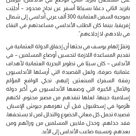
بايزيد الثاني دعمًا بسيطًا أسفر عن نجاح محدود – أُجلِيَت
بموجبه السفن العثمانية 300 ألف عربي أندلسي إلى شمال
إفريقيا، بينما كان الطلب الأندلسي مساعدتهم في البقاء
في بلادهم، لا إجلاءهم”.
وتقرّ إلهام يوسف في بحثها أن إخفاق الدولة العثمانية في
تقديم المساعدة اللازمة لتحسين أوضاع المسلمين – في
الأندلس – كان سببًا في تطوير البحرية العثمانية لأهداف
عثمانية صرفة، ولعل القصيدة التي أرسلها الأندلسيون
رفقة السفراء المبتعثين إليهم، تحكي الواقع المؤلم
والآمال الكبيرة التي وضعها الأندلسيون في أكبر دولة
إسلامية حينها، لعلها تنقذهم من مصير محتوم، لكنهم
هُزموا في إسطنبول قبل أن تهزمهم جيوش الإسبان.
قصيدة تحمل كل معاني الخضوع والتذلل لمن لا يستحقها،
فقد خذلهم، وخذل ملايين المسلمين من ورائهم ومن
بعدهم، وبسببه ضاعت الأندلس إلى الأبد.