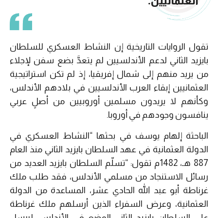
العثمانيين.
تقول الروايات التاريخية إن النشاط العسكري للسلطان
بايزيد الثاني لدعم الأندلسيين لم يتعدَّ بضع سفن لإجلاء
من يريد منهم إلى شمال إفريقيا، إذ لم تكن استراتيجية
العثمانيين إبقاء العرب الأندلسيين في بلادهم الأندلس،
وكأنهم لا يريدون مسلمين أوروبيين من أصلٍ عربي
ينافسون وجودهم في أوروبا.
الباحثة إلهام يوسف في بحثها “النشاط العسكري في
الدولة العثمانية في عهد السلطان بايزيد الثاني منذ العام
887 هـ، 1482م تقول: “تسلّم السلطان بايزيد العديد من
رسائل الاستنجاد من مسلمي الأندلس، فقد طلب ملك
غرناطة أبو عبد الله الحادي عشر، المساعدة من الدولة
العثمانية، وعرض السفراء الذين أرسلهم ملك غرناطة
على السلطان بايزيد الثاني الوضع في الأندلس، ليرسل