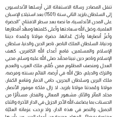
تنقل المصادر رسالة الاستغاثة التي أرسلها الأندلسيون
إلى السلطان بايزيد الثاني سنة (1501) بعد استيلاء الإسبان
على المدن الأندلسية، ما نصه بعد سطر الافتتاح: “الحضرة
العلمية، وصَل الله سعادتها وأعلى كلمتها ومهّد أقطارها
وأعزّ أنصارها وأذلّ عُداتها، حضرة مولانا وعُمدة ديننا
ودنيانا، السلطان الملك الناصر، ناصر الدين والدنيا، سلطان
الإسلام والمسلمين، قامع أعداء الله الكافرين، كهف
الإسلام وناصر دين نبينا محمَّد صلى الله عليه وسلم، محيي
العدل ومنصف المظلوم ممن ظُلم، ملك العرب والعجم
والترك والديلم، ظلّ الله في أرضه، القائم بسنته وفرضه،
ملك البرين وسلطان البحرين، حامي الذمار وقامع الكفار،
مولانا وعُمدتنا مولانا بايزيد، لا زال ملكه موفور الأنصار،
مخلد المآثر والآثار، مشهور المعالي والفخار، مستأثرًا من
الحسنات بما يضاعف الله الأجر الجزيل في الدار الآخرة والثناء
الجميل، والنصر في هذه الدار، ولا برِحت عزماته العليّة
مختصة بفضائل الجهاد، مجردة من أعداء الدين من بأسها