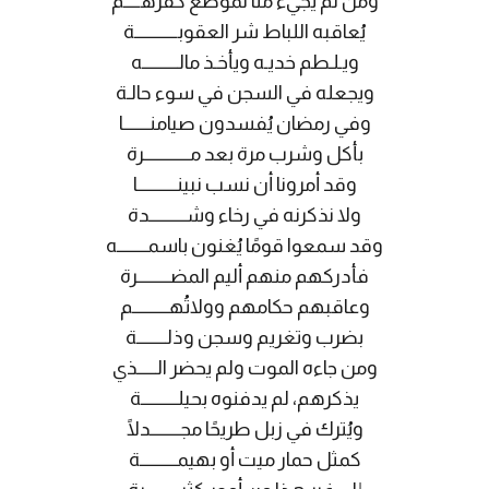
ومن لم يجيء منا لموضع كفرهـــــم
يُعاقبه اللباط شر العقوبـــــــــــــة
ويـلـطم خديـه ويأخـذ مالـــــــــــه
ويجعله في السجن في سوء حالـة
وفي رمضان يُفسدون صيامنــــــــا
بأكل وشرب مرة بعد مــــــــــــــرة
وقد أمرونا أن نسب نبينــــــــــــا
ولا نذكرنه في رخاء وشـــــــــــدة
وقد سمعوا قومًا يُغنون باسمـــــــــه
فأدركهم منهم أليم المضــــــــــرة
وعاقبهم حكامهم وولاتُهـــــــــــم
بضرب وتغريم وسجن وذلـــــــــة
ومن جاءه الموت ولم يحضر الــــــذي
يذكرهم، لم يدفنوه بحيلـــــــــــة
ويُترك في زبل طريحًا مجـــــــــدلًا
كمثل حمار ميت أو بهيمـــــــــــة