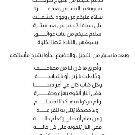
سلام عليكم من شيوخ تمزقــــــت
شيوبهم بالنتف من بعد عــــــــــزة
سلام عليكم من وجوه تكشفــــت
على جملة الأعلاج من بعد ستـــرة
سلام عليكم من بنات عوائـــــــــق
يسوقهن اللباط قهرًا لخلوة
وبعد ما سبق من التبجيل والخضوع، بدأوا بشرح مأساتهم:
وأُحرِق ما كان لنا من مصاحــــــــف
وخُلطت بالزبل أو بالنحاســـــــــــة
وكل كتاب كان في أمر ديننـــــــــــــا
ففي النار ألقوه بهزء وحقــــــــــرة
ولم يتركوا فيها كتابًا لمسلـــــــــم
ولا مصحفًا يُتلى به للقراءــــــــة
ومن صام أو صلى ويُعلَم حالـــــــــه
ففي النار يُلقونه على كل حالـــــــة