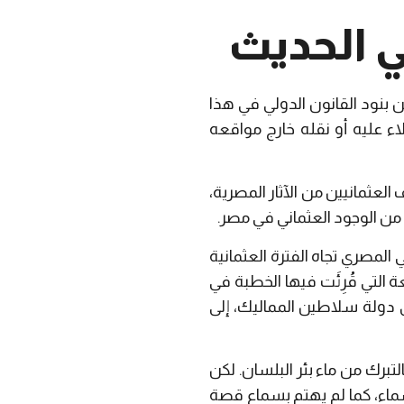
ي الحديث
ن بنود القانون الدولي في هذا
يلاء عليه أو نقله خارج مواقعه
ع وقائع دخول السلطان سليم إلى مصر في عام (1517م)، وموقف العثمانيين من الآثار المصرية،
ن الوجود العثماني في مصر.
المصري تجاه الفترة العثمانية
ة التي قُرِئَت فيها الخطبة في
 دولة سلاطين المماليك، إلى
برك من ماء بئر البلسان. لكن
ماء، كما لم يهتم بسماع قصة