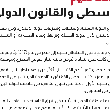
سطى والقانون الدول
أوضاع الدولة المحتلة، وسلطات وتصرفات دولة الاحتلال، ومن ضم
لاحتلال لآثار الدولة المحتلة وتراثها، وعدم العبث به أو الاست
ني.
ورد إلى ذهني كل ذلك وأنا أراج
نت محل انتقاد دائم من جانب التيار القومي المصري وموقفه م
 مصري” من أهم الكتب التي تُعَبِّر عن وجهة نظر التيار القومي 
 فوزي كتابه بالفصل المُعَنوَّن بـ”الجمعة الحزينة”، وهي الجمع
سليم الأول، دلالة على تحول القاهرة من عاصمة لدولة كبرى
ر من استانبول.
م لمنطقة المطرية الأثرية في شرق القاهرة؛ حيث قام سليم بالت
يم بالمسلة الأثرية هناك، لأنه لم يفهم معنى شموخها في الس