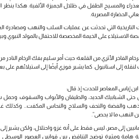
عذراء والمسيح الطفل في ظلال الجميزة الألفية. هكذا ينظر ال
عاني الحضارة المصرية.
ت التاريخية التي تحدثت عن عمليات السلب والنهب ومصادرة العثم
 قصة الاستيلاء على الخيمة المخصصة للاحتفال بالمولد النبوي و
ام الفاخر الأثري من القلعة؛ حيث أمر سليم بفك الرخام النادر
 لنقله إلى استانبول. كما يشير فوزي أيضًا إلى استيلائهم ع
بن إياس المعاصر للحدث؛ إذ قال:
تى الشبابيك الحديد، والطيقان والأبواب والسقوف. وحمل س
الذهب والفضة والتحف والسلاح والنحاس المكفت… وكذلك غنم 
النهب ما لا يحصى”.
مانيين إلى مصر، ليس فقط على أنه غزو واحتلال، ولكن يشير إ
ة هامة ومثيرة توضح التناقض بين قوانين العصور الوسطى وا