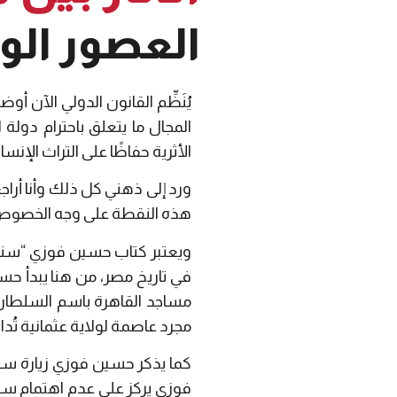
العصور الو
يُنَظِّم القانون الدولي الآن 
المجال ما يتعلق باحترام دولة ا
الأثرية حفاظًا على التراث الإنسا
هذه النقطة على وجه الخصوص كا
ويعتبر كتاب حسين فوزي “سندباد
في تاريخ مصر، من هنا يبدأ حسين
مساجد القاهرة باسم السلطان 
مجرد عاصمة لولاية عثمانية تُدا
كما يذكر حسين فوزي زيارة سلي
فوزي يركز على عدم اهتمام سل