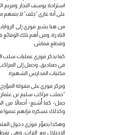
استراحة يوسف النجار ومريم ال
على أنه غازي “جِلف” لا يتفهم م
من هنا يشير فوزي إلى الروايا
النادرة، ومن أهم تلك الوقائع
وقطع قماش.
كما يذكر فوزي عمليات سلب الرخ
في صناديق، وحمل إلى المراكب
مكتبات المدارس الشهيرة.
ويركز فوزي على مقولة المؤرخ ا
“حملت مراكب سليم بن عثمان ح
جمل- كما أُشيع- أحمالاً من 
وكذلك عسكره فإنهم غنموا من 
وهكذا يصوِّر فوزي دخول العث
الاحتلال مع التراث، وهي نقط