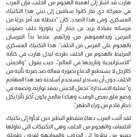
هارت قد أشار إلى أهمية الهجوم من الخلف، فإن العرب
في معركة ذي قار كانوا سباقين إلى تبني هذا التكتيك
العسكري. وفي هذا الصدد، كان “حنظلة قد أمر جزءًا من
فرسانه بقيادة يزيد بن حمَار أن يناوروا خلف صفوف
الفرس ويداهموهم من ورائهم، عندما بدأ الفرسان
بالهجوم على الفرس من الخلف”. هذا التكتيك العسكري
المرتبط بالهجوم من الخلف طرحه ليدل هارت في كتابه
“الاستراتيجية وتاريخها في العالم”، حيث يقول: “والجيش
كالرجل لا يستطيع الدفاع بصورة فعالة ضد ضربة تأتيه من
الخلف، دون أن يستدير ليستخدم أسلحته ضد هذا المهاجم
و”عملية الاستدارة” تجعل الجيش يفقد توازنه، وتضعه في
وضع قلق بعض الوقت، وهكذا فالمخ يكون أكثر تأثرًا بكل
خطر قادم من وراء الظهر”.
لقد أثبت العرب دهاءً منقطع النظير حين لجأوا إلى تكتيك
الالتفاف والهجوم من الخلف، وهي التكتيكات التي تناولها
جميع من نظروا إلى الحروب والمواجهة لقرون طويلة.