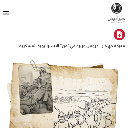
معركة ذي قار.. دروس عربية في “فن” الاستراتيجية العسكرية