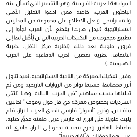
المواجهة العربية-الفارسية. وهو التقصير الذي يُسأل عنه
الباحثون العرب، خاصة ممن ادعوا التحليل الأمني
والاستراتيجي. ولعل الاطلاع على مجموعة من المدارس
الاستراتيجية (ليدل هارت) يقطع بأن العرب لجأوا إلى
تطبيق مجموعة من التكتيكات الحربية التي لن يُأَصَّل لها إلى
قرون طويلة بعد ذلك (نظرية مركز الثقل، نظرية
الالتفاف، نظرية تفضيل الحرب الدفاعية على الحرب
الهجومية…).
وقبل تفكيك المعركة من الناحية الاستراتيجية، نعيد تناول
أبرز محطاتها، حسبما تواتر من الروايات التاريخية ومن ثم
تحليلها حسب مفاهيم “فن الحرب” الحالية. وهنا تلتقي
السرديات بخصوص معركة ذي قار حول وقوف “الجانبين
متقابلين، وخرج “أسوار” فارسي يتحدى العرب للبراز، فلم
يلبث طويلا حثى انبرى له فارس عربي طعنه فدقّ صلبه،
فاغتاظ الهامرز وخرج بنفسه يدعو إلى البراز، فانبرى له
عربي هو الحوفزان، فألقاه صريعاً”.