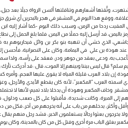
تهرت، وثَّقتها أشعارهم وتناقلتها ألسن الرواة جيلاً بعد جيل،
لاقه، ووقع هذا اليوم في المشقر في هجر بالبحرين أي شرق جزير
 المقيت ردحا من الزمن، وسبب ذلك اليوم -كما أشار إليه ابن ا
ز باليمن، قد أرسل إليه حملاً من اليمن. فلما بلغ الحمل إلى نطا
اشعي، الذي خشي أن تنهبه بنو بكر بن وائل فيحاربوهم به
وا عند هوذة بن علي في اليمامة، وكان على النصرانية، فأحسن
جب به، ودعى بعقد من جوهر ودر، فعقد على رأسه، ولذا سمي
لم؟ قال ليس بيننا وبينهم إلا الموت، قال : قد أدركت ثأرك وأ
وذة: إن بلاد العرب قليلة المياه لا يقوى عليها العجم، وأمره
ي اسمته العرب “المكعبر”، لأنه كان يقطع الأيدي والأرجل، و
المشقر. وخاف المكعبر وهوذة أن يدخلا بلاد تميم؛ لأنها لا تحتمل
عونهم إلى الميرة، وكانت شديدة، فأقبلوا على كل صعب وذلول،
وأكثر، يدخلهم من باب على أنه يخرجهم من آخر، فكل من د
 ولا يخرجون بعثوا رجالاً يستعلمون الخبر، فشد رجل منهم يق
مكعبر بغلق الباب مرة أخرى وقتل كل من كان بالمدينة، وكان 