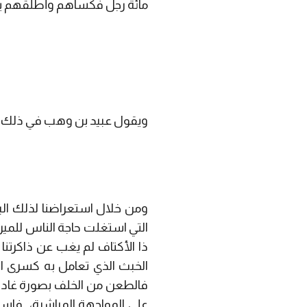
مائة رجل فكساهم وأطلقهم ي
سائ
وسط ا
بهم
ويقول عبيد بن وهب في ذلك أ
أ
ضر
ومن خلال استعراضنا لذلك اليو
التي استغلت حاجة الناس للميرة
ذا الأكتاف لم يغب عن ذاكرتنا
الخبث الذي تعامل به كسرى ا
فالطعن من الخلف بصورة غادرة
على المواجهة المباشرة، فاستخ