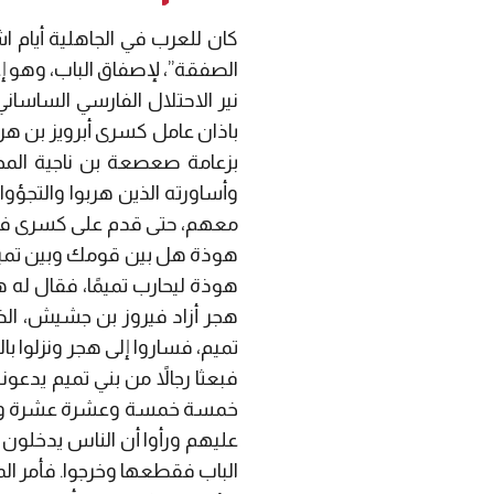
كان للعرب في الجاهلية أيام اش
الصفقة”، لإصفاق الباب، وهو إغ
نير الاحتلال الفارسي الساساني
باذان عامل كسرى أبرويز بن هرم
بزعامة صعصعة بن ناجية المج
وأساورته الذين هربوا والتجؤ
معهم، حتى قدم على كسرى فأع
هوذة هل بين قومك وبين تميم س
هوذة ليحارب تميمًا، فقال له ه
هجر أزاد فيروز بن جشيش، الذ
تميم، فساروا إلى هجر ونزلوا ب
فبعثا رجالاً من بني تميم يد
خمسة خمسة وعشرة عشرة وأقل 
عليهم ورأوا أن الناس يدخلون
الباب فقطعها وخرجوا. فأمر ال