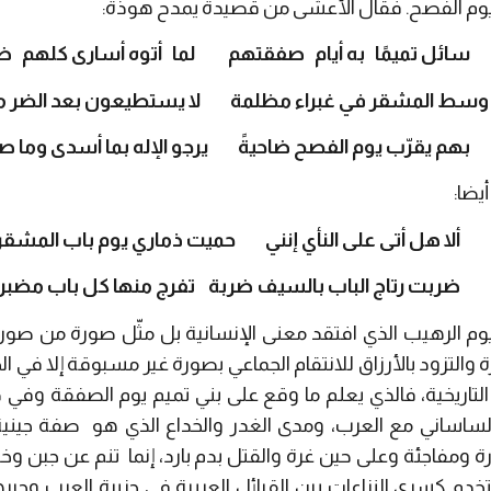
وم الفصح. فقال الأعشى من قصيدة يمدح هوذة:
ل تميمًا به أيام صفقتهم لما أتوه أسارى كلهم ضر
لمشقر في غبراء مظلمة لا يستطيعون بعد الضر من
 يقرّب يوم الفصح ضاحيةً يرجو الإله بما أسدى وما صن
يضا:
لا هل أتى على النأي إنني حميت ذماري يوم باب المشق
بت رتاج الباب بالسيف ضربة تفرج منها كل باب مضب
م الرهيب الذي افتقد معنى الإنسانية بل مثّل صورة من صور ا
 والتزود بالأرزاق للانتقام الجماعي بصورة غير مسبوقة إلا في ا
 التاريخية، فالذي يعلم ما وقع على بني تميم يوم الصفقة وفي
لساساني مع العرب، ومدى الغدر والخداع الذي هو صفة جيني
 ومفاجئة وعلى حين غرة والقتل بدم بارد، إنما تنم عن جبن و
دم كسرى النزاعات بين القبائل العربية في جزيرة العرب وجير