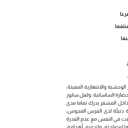
عا
تفعا
عا
ر
ر
لوحشية والانتهازية المقيتة،
لحضارة الساسانية، ولعل سابور
 داخل المشقر يدرك تماما مدى
ة دنيئة لدى الفرس المجوس،
خبث في النفس مع عدم القدرة
ها لمصلحته، ولتحقيق أهدافه،