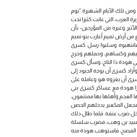
 ومن تلك الأيام الشهيرة “يوم
ة العرب، التي عانت كثيرا تحت
لأثير وغيره من المؤرخين- بأن
ع من أرض تميم أغارت بنو تميم
 فانتهبوه وسلبوا رسل كسرى
 إليهم وكساهم، وحملهم وخرج
 هوذة ذا التاج، وسأل كسرى
راد كسرى أن يوجه الجنود إلى
 كسرى أن يغزوه هو وعامله على
غزا هوذة مع عساكر كسرى بني
ها العجم وأهلها بها ممتنعون،
 فجعل المكعبر يدخلهم الحصن
خل ضرب عنقه. فلما طال ذلك
ال عبيد بن وهب، فضرب سلسلة
يوم الفصح، فاستوهب هوذة منه