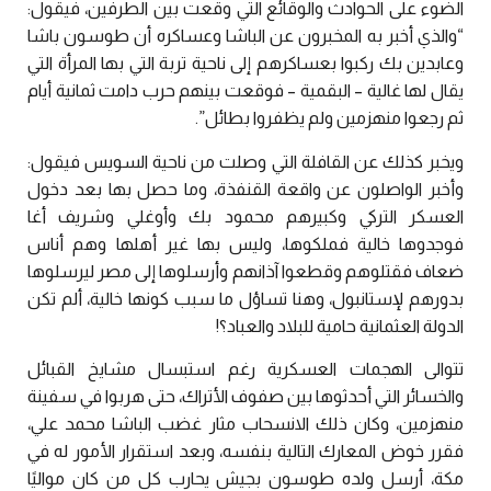
الضوء على الحوادث والوقائع التي وقعت بين الطرفين، فيقول:
“والذي أخبر به المخبرون عن الباشا وعساكره أن طوسون باشا
وعابدين بك ركبوا بعساكرهم إلى ناحية تربة التي بها المرأة التي
يقال لها غالية – البقمية – فوقعت بينهم حرب دامت ثمانية أيام
ثم رجعوا منهزمين ولم يظفروا بطائل”.
ويخبر كذلك عن القافلة التي وصلت من ناحية السويس فيقول:
وأخبر الواصلون عن واقعة القنفذة، وما حصل بها بعد دخول
العسكر التركي وكبيرهم محمود بك وأوغلي وشريف أغا
فوجدوها خالية فملكوها، وليس بها غير أهلها وهم أناس
ضعاف فقتلوهم وقطعوا آذانهم وأرسلوها إلى مصر ليرسلوها
بدورهم لإستانبول، وهنا تساؤل ما سبب كونها خالية، ألم تكن
الدولة العثمانية حامية للبلاد والعباد؟!
تتوالى الهجمات العسكرية رغم استبسال مشايخ القبائل
والخسائر التي أحدثوها بين صفوف الأتراك، حتى هربوا في سفينة
منهزمين، وكان ذلك الانسحاب مثار غضب الباشا محمد علي،
فقرر خوض المعارك التالية بنفسه، وبعد استقرار الأمور له في
مكة، أرسل ولده طوسون بجيش يحارب كل من كان مواليًا