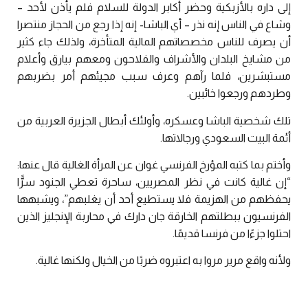
إلى داره بالأزبكية وحضر أكابر الدولة للسلام فلم يأذن لأحد –
وشاع في الناس إنه نذر – أي الباشا- إنه إذا رجع من الحجاز منتصرا
أن يصرف للناس مخصصاتهم المالية المتأخرة، ولذلك جاء كثير
من مشايخ البلدان والأشراف والفلاحون ومعهم بيارق وأعلام
مستبشرين، فلما رآهم وعرف سبب مجيئهم أمر بضربهم
وطردهم ورجعوا خائبين.
تلك شخصية الباشا وعسكره، وأولئك أبطال الجزيرة العربية من
أئمة البيت السعودي ورجالاتها.
وأختم بما كتبه المؤرخ الفرنسي غوان عن المرأة الغالية قال عنها:
“إن غالية كانت في نظر المصريين، ساحرة تعطي الجنود سرًّا
يحفظهم من الهزيمة فلا يستطيع أحد أن يغلبهم”، ويشبهها
الفرنسيون ببطلتهم الخارقة جان دارك في محاربة الإنجليز الذين
احتلوا جزءًا من فرنسا قديمًا.
ولأنه واقع مرير مروا به اعتبروه ضربًا من الخيال ولكنها غالية.