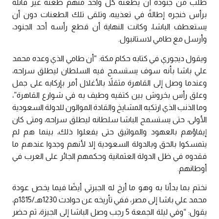
طلب من جنوده أن يطعنه كل واحد منهم طعنة غير قاتلة
برأس خنجره إطالةً في تعذيبه، وتلقى تلك الطعنات دون أن
يستعطف الباشا، وكانت النهاية أن قطع رأسه أحد الجنود،
وأرسل مع طامي لاستانبول.
ويقول ديجوري في كتابه حكام مكة: “أن طامي الذي وعده محمد
علي باشا بأنه سوف يستسمح فيه السلطان ليطلق سراحه،
وعندما وصل إلى القاهرة مثقلاً بالأغلال أمر بإركابه على جمل
وعلق رأس بخروش بين كتفيه وطيف به في شوارع القاهرة”،
وما الذنب الذي ارتكبه المشايخ والقادة الموالون للدولة السعودية
الأولى، حتى يستسمح الباشا سلطانه ليطلق سراحه، ومتى كان
إيفاؤهم بالعهود والمواثيق حتى يفعلوا ذلك، بينما هم لم
يتمسكوا بالحق وبالدولة السعودية إلا لأنهم وجدوا عندهم ما
فقدوه في ظل الدولة العثمانية وحكمهم الجائر على العرب في
أوطانهم.
نختم بما بدأنا به وهو ما أرخ له الجبرتي أيضًا فيما يخص عودة
محمد علي باشا إلى مصر، ففي تأريخه عن حوادث 1230هـ/1815م،
يقول: “وفي ليلة الجمعة 5 رجب وصل الباشا إلى الجيزة، ثم حضر