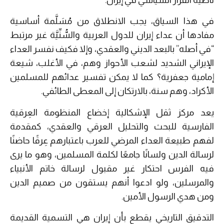
في هذا السياق، يجب الانطلاق من مُسَلَّمة أساسية
مفادها أن عداء إيران للدول العربية والسُّنِّيَّة غير مرتبط
“في أصله” بالبعد الديني والعقدي، وإلا فكيف نفسر العداء
الإيراني الشديد لشعب الأحواز وهم، في الأغلب، شيعة
إمامية جعفرية؟ كما لا يمكن تفسير عدائهم للمسلمين
الأكراد، وهم سنة، بالارتكان إلى المعطى الطائفي.
يعد مركز ثقل الإشكالية إخضاع المنظومة العِرقية
الفارسية للبحث والتحليل العرقي والعقدي، كمقدمة
لفهم طبيعة العداء المرضي للعرب باعتبارهم عِرقًا حاضنًا
لرسالة الدين ولسانًا جامعًا لكلمة المسلمين، وهو ما يرى
فيه الفرس احتكار غير مقبول لرسالة خاتم الأنبياء
والمرسلين، ولو ادعوا أنهم يستقون من صميم الدين
ومن هدي الرسول الأمين.
التدقيق التاريخي يقطع بأن إيران هي التسمية القديمة