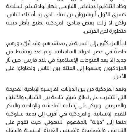
وكاد التنظيم الاجتماعي الفارسي ينهار لولا تسلم السلطة
كسرى الأول أنوشروان بن قباذ الذي رد أملاك الناس.
ولكن لا زالت بعض مبادئ المزدكية تطبق بأطر دينية
متطورة لدى الفرس.
لجأ المزدكيُّون إلى السرية في معتقدهم، وقد قَلَّ دورهم،
خاصةً في عصر الدولة الساسانية، ولم تعد وتنشط من
جديد إلا بعد الفتوحات الإسلامية في بلاد فارس، حين ثار
المزدكيون وسعوا إلى الفتنة بين الناس وتطاولوا على
الأحرار.
وتعد المزدكية من بين الديانات الفارسية الإباحية القديمة
التي انتشرت على نطاق ضيق، خاصة بين الشباب والأغنياء
والمترفين، وترتكز على إشاعة الفاحشة والإباحية والتنكر
للقيم الإنسانية. والمزدكية هي أقرب إلى بدعة سلوكية
منها إلى “ديانة” بالمفهوم اللاهوتي، حيث تقوم على
التحريض والفوضوية وتقديس الغريزة الجنسية والدفاع