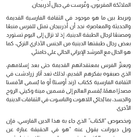
الملائكة المقربون، وغُرست في جبال أذربيجان.
وبربط بين ما هو موجود في الثقافة الفارسية القديمة
والحديثة والمعاصرة؛ نجد أن أذربيجان تمثل للفرس منبعًا
ومصنعًا لرجال الطبقة الدينية، إذ لا تزال إلى اليوم تستورد
بعض رجال طبقتها الدينية من الجنس الآذاري التركي، كما
هو الحال مع المرشد الإيراني الحالي علي خامنئي.
ويعتزّ الفرس بمعتقداتهم القديمة حتى بعد إسلامهم،
الذي صبغوه بفكرهم القديم، لذلك تعد آثار زرادشت في
الثقافة الفارسية ككتاب (زند أوستا) أو ما يُسمى الأفستا
مصدرًا مهمًا، يُقسم العالم إلى قسمين: مينة وكيتي، الروح
والجسد، بما يُحاكي اللاهوت والناسوت في الثقافات الدينية
الأخرى.
وبخصوص “الكتاب” الذي جاء به هذا الدين الفارسي، فإن
ويل ديورانت يقول عنه: “هو في الحقيقة عبارة عن