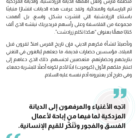
منطقة فارس ولعل أهمها؛ الديانة الزرادشتية، والديانة المزدكية
ثم اليارسانية والمندائية. ولقد عرفت هذه الديانات انتشارًا متباينًا
باسثناء الزرادشتية التي انتشرت بشكل واسع، بل ألهمت
مجموعة من الفلاسفة وعلى رأسهم فريديريك نيتشه الذي ألف
كتابًا مهمًّا بعنوان “هكذا تكلم زرادشت”.
وتأصيلًا لنشأة فكرهم الديني، فإن تاريخ الفرس امتدّ لقرون قبل
الميلاد، مؤسسين حضارات قديمة، ما جعلهم يُبالغون في التغني
بتاريخهم وحضارتهم، متعصبين لجنسهم، ذلك الذي دعاهم إلى
اعتبار ملكهم الأول (كيومرت) ابنًا لآدم لكونه أصلاً للبشرية جمعاء،
وفي طرح آخر يعتبرونه آدم نفسه عليه السلام.
اتجه الأغنياء والمرفهون إلى الديانة
المزدكية لما فيها من إباحة لأعمال
الفسق والفجور وتَنَكُّر للقيم الإنسانية.