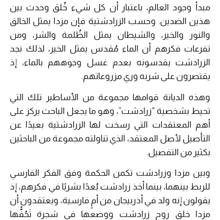
مبدأ وجود العالم، باعتبار أن كل شيء خُلق وحدث بين
هذين الضدين. وحسب الزرادشتية فإن مزدا يمثل الخالق
والنور والخير، والشيطان يمثل الظُلمة والشر، ومن
تفرعات فكرهم أن الماء مُقدس يمثل الخير، لذلك نجد
الزرادشت يقدسونه بعدم غسل وجوههم بالماء، إذ
يقتصرون على شربه وري مزروعاتهم.
وهذه الديانة قوامها مجموعة من الأساطير تلك التي
تحيط بشخصية “زرادشت”، وهو ما يجعل الباحث يركز على
أهم المعتقدات التي رسخت لها الزرادشتية بعيدًا عن
التأصيل لأصل المعتقد، الذي تناولته مجموعة من الباحثين
بكثير من التفصيل.
وبين مزدا وزرادشت تكمن الحكمة وفق الفكر الفارسي
للربط بينهما، بينما أخذ زرادشت بُعدًا بشريًا في فكرهم، إذ
يقولون إنه ولد في أذربيجان من أمٍ فارسية، ويعتقدون أن
مزدا خلق روح زرادشت ووضعها في شجرة تَحُفُّها