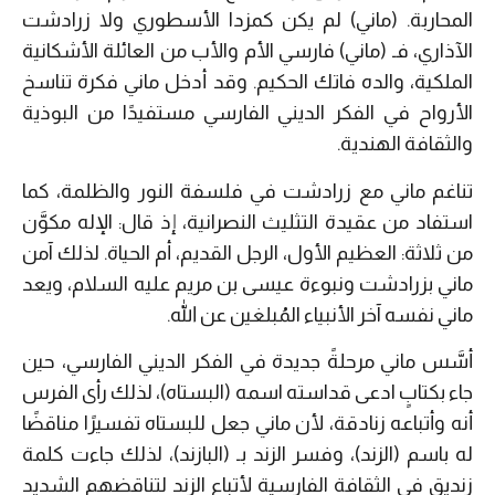
المحاربة. (ماني) لم يكن كمزدا الأسطوري ولا زرادشت
الآذاري، فـ (ماني) فارسي الأم والأب من العائلة الأشكانية
الملكية، والده فاتك الحكيم. وقد أدخل ماني فكرة تناسخ
الأرواح في الفكر الديني الفارسي مستفيدًا من البوذية
والثقافة الهندية.
تناغم ماني مع زرادشت في فلسفة النور والظلمة، كما
استفاد من عقيدة التثليث النصرانية، إذ قال: الإله مكوَّن
من ثلاثة: العظيم الأول، الرجل القديم، أم الحياة. لذلك آمن
ماني بزرادشت ونبوءة عيسى بن مريم عليه السلام، ويعد
ماني نفسه آخر الأنبياء المُبلغين عن الله.
أسَّس ماني مرحلةً جديدة في الفكر الديني الفارسي، حين
جاء بكتابٍ ادعى قداسته اسمه (البستاه)، لذلك رأى الفرس
أنه وأتباعه زنادقة، لأن ماني جعل للبستاه تفسيرًا مناقضًا
له باسم (الزند)، وفسر الزند بـ (البازند)، لذلك جاءت كلمة
زنديق في الثقافة الفارسية لأتباع الزند لتناقضهم الشديد