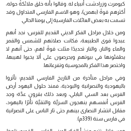
كيومرث وزرادشت أنبياء له. وقالوا بأنه خلق ملائكةً حوله،
أكثرهم قوةً (بهمن)، وهو الاسم الفارسي المتداول وقد
تسمت به بعض العائلات الفارسية إلى يومنا الحالي.
ومن خلال مراحل الفكر الديني القديم للفرس؛ نجد أنهم
عبدوا قوى الطبيعة، فكانت صلاتهم للشمس والقمر
والماء والنار، والنار تحديدًا مثلت قوةً لهم، حتى أنهم لا
يطفئونها في بيوتهم ويحرصون على ألا يخبوا لهيبها،
واختصر هذا الفكر بالمجوسية وتفرعاتها.
وفي مراحل متأخرة من التاريخ الفارسي القديم؛ تأثروا
باليهودية والنصرانية والبوذية، فمنذ حلول اليهود أرض
الفرس بعد السبي البابلي، وبعد ذلك بقرونٍ عدَّة؛ وجد
الفرس أنفسهم ينهجون السريَّة والتقيَّة تأثرًا باليهود،
مقابل انتشار النصارى بينهم حتى ثار الناس على النصرانية
في فارس سنة (339م).