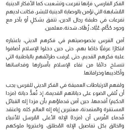
الفكر الفارسي؛ فإنها تفرعت وتشعبت كما الأفكار الدينية
المُشابهة التي تؤمن بالوصاية الدينية للبشر، فكانت لديهم
تفرعات في طبقة رجال الدين، تتفق بشكلٍ أو بآخر مع
وجود حُكَّام، عُبَّاد، زُهَّاد، سَدنة، معلمين.
آمن الفرس بخصوصيتهم في فكرهم الديني، باعتباره
ابتكارًا عرقيًّا خاصًا بهم، حتى حين دخلوا الإسلام أضافوا
عليه فكرهم القديم، حتى عُرفت طرائقهم بالباطنية التي
تنسلخ دائمًا من نقاء الإسلام بأسرارها وقداساتها
وأكاذيبها وخرافاتها.
ولفهم الارتباطات العميقة في الفكر الديني للفرس؛ يجب
أن نُلقي الضوء على دياناتهم القديمة، إذ تُعدُّ ديانة (مزدا
الحكيم) أقدمها، حين آمن قدماؤهم بأن مزدا إله القبائل
المستقرة والمتمدنة، معتبرين إياه إله العالم كله. واعتقد
قُدماء الفُرس أن (مزدا) الإله الأعلى المُرسل للأنبياء
والخالق بكل تفاصيل الإله المُطلق، واعتبروا ملوكهم