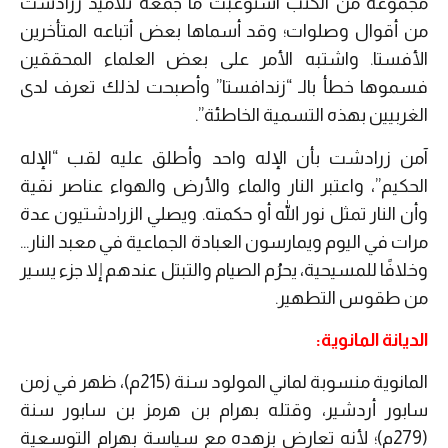
مجموعة من الكتب استوعبت ما جمعه تلاميذ زرادشت
من أقوال وصلوات؛ وقد أسماها بعض أتباعه المتأخرين
الأفستا. واشتبه الأمر على بعض العلماء المحققين
فسموها خطأ بالـ “زندافستا” وأصبحت لذلك تعرف لدى
الغربيين بهذه التسمية الخاطئة”.
آمن زرادشت بأن الإله واحد وأطلق عليه لقب “الإله
الحكيم”، واعتبر النار والماء والأرض والهواء عناصر نقية
وأن النار تمثل نور الله أو حكمته. ويصلي الزرادشتيون عدة
مرات في اليوم ويمارسون العبادة الجماعية في معبد النار…
وخلافًا للمسيحية، يحرُم الصيام والتبتل عندهم إلا جزء يسير
من طقوس التطهير.
الديانة المانوية:
المانوية منسوبة لماني المولود سنة (215م)، ظهر في زمن
سابور أردشير، وقتله بهرام بن هرمز بن سابور سنة
(279م)؛ لأنه تعارض بزهده مع سياسة بهرام التوسعية