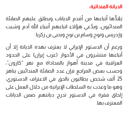
الديانة المندائية:
يَعُدُّها أتباعها من أقدم الديانات ويطلق عليهم الصابئة
المندائيون، ويدَّعي هؤلاء اتباعهم أنبياء الله آدم وشيت
وإدريس ونوح وسام بن نوح ويحيى بن زكريا.
ورغم أن الدستور الإيراني لا يعترف بهذه الديانة إلا أن
أتباعها منتشرون في الأحواز (غرب إيران) على الحدود
العراقية في مدينة أهواز بالمحاذاة مع نهر “كارون”،
وحسب بعض المراجع فإن عدد الصابئة المندائيين يناهز
25 ألف شخص يطالبون بالحق في الاعتراف الدستوري،
وهو ما وعدت به السلطات الإيرانية من خلال العمل على
إلحاق فقرة في الدستور تدرج ديانتهم ضمن الديانات
المعترف بها.