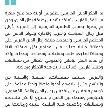
بدأ الفكر الديني الفارسي بطقوس أوليَّة منذ فترةٍ مبكرة
في الفكر الفارسي تعتقد بتقديس طبقة رجال الدين، ومن
ثم رفعوا -بحسب الطبقية الفارسية- إلى المرتبة الأولى
قبل رجال السياسة والحرب والإدارة وعوام الناس في
المجتمع الفارسي. واعتمدت طبقة رجال الدين الفرس على
دُغماتية دينية جعلت من المجتمع بكل طبقاته تابعًا
ومنقادًا لها بعواطفه وتفاعلاته ومصالحه، وهذا ما يؤكد
أن منابع الفكر الباطني والصوفي المُغالي من منطلقات
ومنشأ فارسي، كما يُثبت تاريخ هذه الأفكار ورجالاته.
والفرس بمختلف معتقداتهم القديمة والحديثة من
وثنيتهم حتى إسلامهم أخذوا منهجًا واحدًا معتمدًا على
كونهم متفقين على تقديس رجال الدين والفكر الكهنوتي،
باعتبارهم وسطاء بين الناس والتشريع أيًّا تكن فلسفته
ومنطلقاته. ولأهمية هذه الطبقة الدينية ورجالاتها في