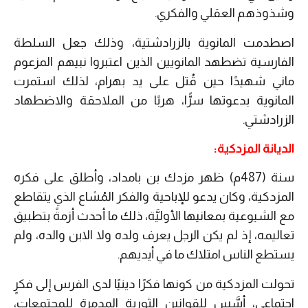
وشذوذهم العقلي والفكري.
اصطدمت المانوية بالزرادشتية، وذلك جعل السلطة
الفارسية تضطهد المانويين الذين اعتبروا نبيهم المزعوم
ماني شهيدًا حين قُتل على يد بهرام، لذلك استمرت
المانوية بدعوتها سرًّا، هربًا من الملاحقة والاضطهاد
الزرادشتي.
الديانة المزدكية:
سنة (487م) ظهر مزدك بن بامداد، وأطلق على فكره
المزدكية، وكان يدعو للإباحية والفكر المُشاع الذي يتقاطع
مع الشيوعية بمعانيها الأوليَّة، ذلك ما أحدث أزمةً بتطبيق
تعاليمه، إذ لم يكن الرجل يعرف ولده ولا الابن والده، ولم
يستطع الناس امتلاك ما في أيديهم.
تحولت المزدكية من كونها فكرًا دينيًا لدى الفرس إلى فكرٍ
اجتماعي، أسَّس للقوانين الثورية المدمرة للمجتمعات،