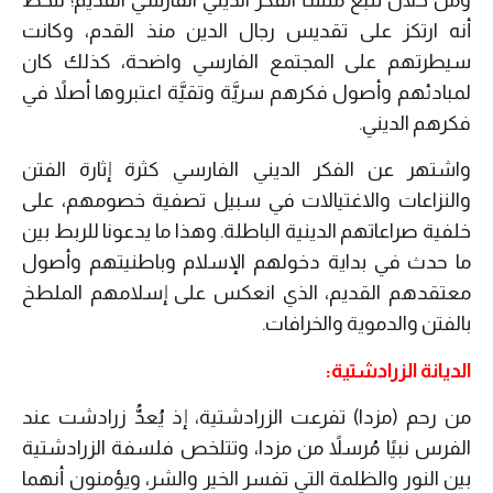
ومن خلال تتبع منشأ الفكر الديني الفارسي القديم؛ نلحظ
أنه ارتكز على تقديس رجال الدين منذ القدم، وكانت
سيطرتهم على المجتمع الفارسي واضحة، كذلك كان
لمبادئهم وأصول فكرهم سريَّة وتقيَّة اعتبروها أصلاً في
فكرهم الديني.
واشتهر عن الفكر الديني الفارسي كثرة إثارة الفتن
والنزاعات والاغتيالات في سبيل تصفية خصومهم، على
خلفية صراعاتهم الدينية الباطلة. وهذا ما يدعونا للربط بين
ما حدث في بداية دخولهم الإسلام وباطنيتهم وأصول
معتقدهم القديم، الذي انعكس على إسلامهم الملطخ
بالفتن والدموية والخرافات.
الديانة الزرادشتية:
من رحم (مزدا) تفرعت الزرادشتية، إذ يُعدُّ زرادشت عند
الفرس نبيًا مُرسلاً من مزدا، وتتلخص فلسفة الزرادشتية
بين النور والظلمة التي تفسر الخير والشر، ويؤمنون أنهما