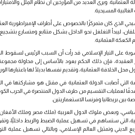
 العثمانية. ويرى العديد من المؤرخين أن نظام المِلَل والامتياز
لغالبية المسيحية.
يحي الذي كان متمركزًا بالخصوص على أطراف الإمبراطورية ال
بلقان، ليبدأ التغلغل نحو الداخل بشكل متتابع ومتسارع بتشجيع
الكعكة العثمانية.
بة على التيار الإسلامي قد رأت أن السبب الرئيس لسقوط الدو
 العقيدة، فإن ذلك الحكم يعود بالأساس إلى محاولة مجموعة
 محل الخلافة العثمانية، وتقديم نفسها بديلًا لها باعتبارها الور
ة التي أصابت الدولة العثمانية في مقتل هو مشاركتها في الح
 هدفًا لعمليات التقسيم من طرف الدول المنتصرة في الحرب الكو
اصة بين بريطانيا وفرنسا الاستعماريتين.
سياسي، وبعض ملوك الدول العربية (ملك مصر وملك الأفغان)
ة، التي ستساهم في تسهيل عملية الضبط والربط داخليًّا، وتقوية 
ع الديني وتمثيل العالم الإسلامي، وبالتالي تسهيل عملية التوج