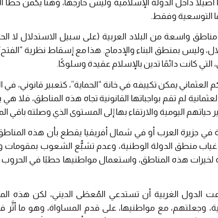
ِنًا أصيلًا داخل الدولة الإسلامية وليس خارجها، وهنا يكمن خطأ 
ا التوسعية وفقط.
 مناطق واسعة من البلاد العربية (على سبيل الاستدلال لا ال
لال، وليس بمنطق البناء والإدماج. هذا مع إسقاط نظرية “الفتح”
لتي كانت دائمًا تدين بالإسلام عقيدة وسلوكًا.
كم العثماني يمكن تكييفه في خانة “الحماية”، كتعبير قانوني، في
العثمانية لم تقم بواجباتها القانونية تجاه هذه المناطق، فلا هي
حياتهم اليومية والارتقاء بها إلى المستوى الذي وصلته باقي ال
نية في جزيرة العرب أو في شمال أفريقيا يقطع بأن هذه المنا
اب منطق الدولة الوطنية، وعدم تشبُّع الشعوب بمقومات وح
 لخيرات هذه المناطق، واستعمال مواطنيها حطبًا في الحروب ال
 الدول الغربية أن تستدعي المُعطَى الديني، لكن هذه المرة 
نية، وجعلتهم، مع مواطنيها، على قدم المساواة، وهو ما أثَّر 