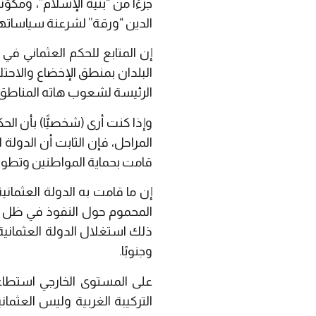
جزءًا من “بنية الإسلام”، ومكوّ
الدين “ورقة” لشرعنة سياساته
إن المتابع للحكم العثماني في
البلدان بمنطق الإخضاع والاحت
الرئيسة لشعوب هاته المناطق، ا
وإذا كنت أرى (شخصيًّا) بأن الح
المراحل، فإن الثابت أن الدولة 
قامت بحماية المواطنين وتطوير 
إن ما قامت به الدولة العثما
المحموم حول النفوذ في ظل غي
ذلك استغلال الدولة العثمانية
وجنوبًا.
على المستوى الخارجي استطاعت
التركيبة الغربية وليس العثما