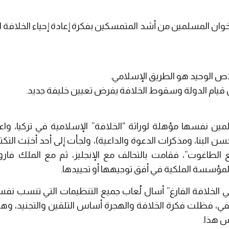
ان المسلمين من أشد المتمسكين بفكرة إعادة إحياء الخلافة الإ
لاص الوحيد هو الطريق الإسلامي.
 قيام الدولة وسقوط الخلافة يفرض تعيين خليفة جديد.
مين نفسها مؤهلة لوراثة “الخلافة” الإسلامية في تركيا، 
البنا، ومذكرات الدعوة والداعية)، ولجأت إلى أحد أخبَث التكتي
 الطاغوت”، فقامت بالتحالف مع الإنجليز، ثم مع الملك فار
المؤسسة الملكية في أفق توجيهها أو تحييدها.
ي الخلافة الفارغ” أسال لُعاب جميع التنظيمات التي تنسب نف
لفي، فظلت فكرة الخلافة والهجرة أساس التلقين والتجنيد، وهو ما
س هذا.