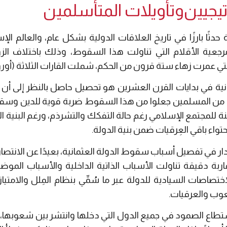
تيجيين وتأويلات المتأسلمين
حدثًا بارزًا في تاريخ العلاقات الدولية بشكل عام، والعالم
جعية الأقلام التي تناولت هذا السقوط، وذلك باختلاف الزو
تي عمرت زهاء ستة قرون من الحكم، شملت القارات الثلاثة (أوروبا،
ية في بدايات القرن العشرين هو تحصيل حاصل بالنظر إلى أن العا
سعًا من المسلمين جعلوا من هذا السقوط ضربة قوية للدين وسق
للمجتمع الإسلامي رغم حالة التفكك والتشرذم، ورغم البنية العِر
واء باقي العِرقيات ضمن بنية الدولة.
ار في تفصيل أسباب سقوط الدولة العثمانية، بعيدًا عن الانتصار 
ربة دقيقة تناولت الأسباب الذاتية الداخلية والأسباب الموضوعية
صاصات السيادية للدولة عبر ما سُمِّي بنظام المِلل والامتي
عوب والعرقيات.
استطاع الصمود في جميع الدول التي دخلها وانتشر بين شعوبه