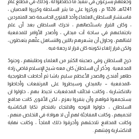
وجعلهم يسرعون في تنفيذ ما خططوا له ، وذلك في مطلع عام
1241هـ 1826 م ، وركزوا على ما يثير السلطة وكرروا العصيان ،
فاستشار السلطان العلماءَ وأخذ الفتوى الحاسمة ضد المتمردين
، وكان القرار باستئصالهم ، تحرك السلطان بعد أن علم
باجتماعهم في ساحة آت ميداني ، وأصدر الأوامر للمدفعية
لقتالهم ، وحاول أن يشعرهم باللين والتساهل علّهم يتعظون ،
ولكن قرار إلغاء تكوينه كان قرار لا رجعة فيه .
خرج السلطان وفي صحبته الكثير من العلماء وطلبتهم ، وجنودُ
المدفعية . وذُكر أن السلطانَ كان معه شيخ الإسلام قاضي زادة
طاهر أفندي والصدر الأعظم سليم باشا ثم أحاطت الطوبجية
-المدفعية – بالميدانِ وسيطروا على المرتفعات وأحاطوا
بالانكشارية ، وكانت قذائف المدفعيات تحيط بهم ، حاولوا ان
يستجمعوا قواهم وأن ينفروا بعزم ، لكن الأقوى كانت مدافع
السلطان ، حاولوا التوجه والالتجاء باقتحام تكايا البكتاشية
لتحميهم ، وكانت المفاجئة لهم أن لا هوادة في التخلص منهم ،
وكانت المدافع تلاحقهم وأحرقوا ذلك الملجأ ، وكانت نهاية
الانكشارية وفِتنهم .