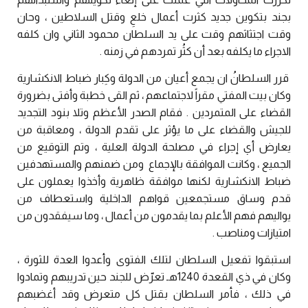
بجند بتكوين جديد كثرت أعمال خلعِ وقتل السلاطين ، وحان
وقت اجتثاثهم وقت على يد السلطان محمود الثاني وان كلفه
الاجراء ما يكلفه بعد أن كثُر تمردهم في زمنه .
قرر السلطانُ ان يجمع أعيان من الدولة وكِبار ضباط الانكشارية
وكان بيت المفتي مقراً لاجتماعهم ، ثم القى خطبة وأفتى بضرورة
القضاء على المتمردين . فقام الصدر الأعظم وتلا بنود التجديد
للجيش والقضاء على ما يؤثر على تقدم الدولة ، ومعاقبة من
يعارض أي إجراء في مصلحة الدولة العلية ، وتم التوقيع من
الجميع ، وكانت الموافقة بالإجماع ومن ضمنهم والمستهدفين
ضباط الانكشارية لكنها موافقة ظاهرية وأخذوا يعملون على
قدم وساق مستجمعين قواهم الداخلية واستعطاف من
يواليهم فهم الأعلم بما يقدمون من أعمال ، وما سيفقدون من
امتيازات ومناصب .
استبقوا تفعيل السلطان لتلك الفتوى وأعدوا العدة للثورة ،
وكان في ذي القعدة 1240هـ تعرّض للجند حين تدريبهم وتمادوا
في ذلك ، فأمر السلطان بقتل كل متعرض وقد أغضبهم