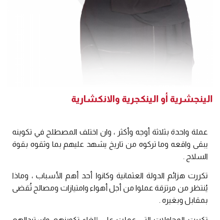
الينجشرية أو الينكجرية والانكشارية
عملة واحدة بثلاثة أوجه وأكثر ، وان اختلف المصطلح في تكوينه
يبقى واقعه وما تركوه من تاريخ يشهد عليهم بما وثقوه بقوة
السلاح .
تكررت هزائم الدولة العثمانية وكانوا أحد أهم الأسباب ، وماذا
يُنتظر من مرتزقة عملوا من أجل أهواء وامتيازات ومصالح تُقضى
بمقابل وبغيره .
تكررت المحاولات التي عملت على إلغاء تكوينهم واستبدالهم