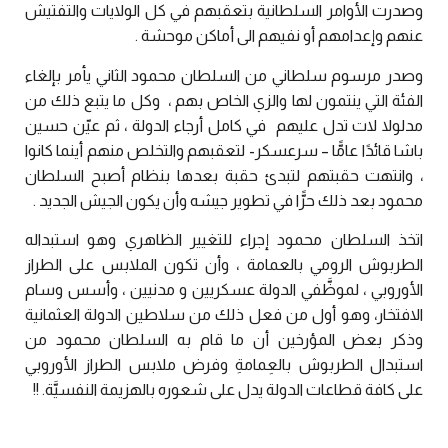
وصدرت الأوامر السلطانية بتعقبهم في كل الولايات والتفتيش
عنهم وإعدامهم أو نفيهم الى أماكن موحشة .
وصدر مرسوم سلطاني من السلطان محمود الثاني يأمر بإلغاء
الفئة التي ينتمون لها والزي الخاص بهم ، وكل ما يتبع ذلك من
مدلولا لات تدل عليهم في كامل أرجاء الدولة ، ثم عيّن حسين
باشا قائدًا عامًّا – سرعسكر- لتعقبهم والتخلص منهم أينما كانوا
، وانتهت حقبتهم لتبدئ حقبة بعدها بنظام أصبح السلطان
محمود بعد ذلك حرًّا في تطوير جيشه وأن يكون الجيش الجديد .
اتخذ السلطان محمود إجراء للتغيير الظاهري وهو استبداله
الطربوش الرومي بالعمامة ، وأن تكون الملابس على الطراز
الأوروبي ، لموظَّفي الدولة عسكريين و مدنيين ، وأسس وسام
الافتخار، وهو أول من فعل ذلك من سلاطين الدولة العثمانية
وذكر بعض المؤرخين أن ما قام به السلطان محمود من
استبدال الطربوش بالعِمامةِ وفرض ملابس الطراز الأوروبي
على كافة قطاعات الدولة يدل على شعوره بالهزيمة النفسيَّة. !!