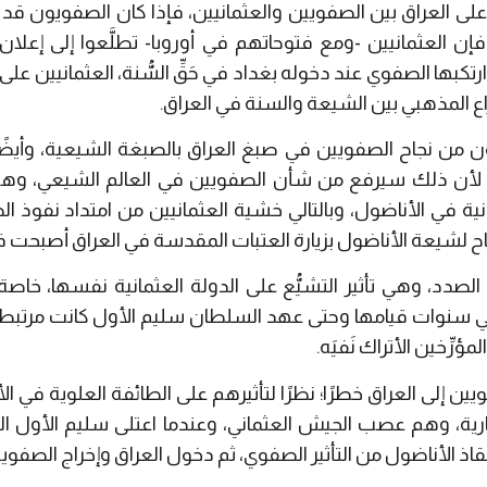
على العراق بين الصفويين والعثمانيين، فإذا كان الصفويون قد 
ن العثمانيين -ومع فتوحاتهم في أوروبا- تطلَّعوا إلى إعلان أن
رتكبها الصفوي عند دخوله بغداد في حَقِّ السُّنة، العثمانيين على ا
صراع المذهبي بين الشيعة والسنة في العراق.
يون من نجاح الصفويين في صبغ العراق بالصبغة الشيعية، وأيض
 لأن ذلك سيرفع من شأن الصفويين في العالم الشيعي، وهنا لا 
انية في الأناضول، وبالتالي خشية العثمانيين من امتداد نفوذ 
ح لشيعة الأناضول بزيارة العتبات المقدسة في العراق أصبحت ف
دد، وهي تأثير التشيُّع على الدولة العثمانية نفسها، خاصة 
في سنوات قيامها وحتى عهد السلطان سليم الأول كانت مرتبطة ب
رِّخين الأتراك نَفيَه.
 إلى العراق خطرًا؛ نظرًا لتأثيرهم على الطائفة العلوية في ال
قاذ الأناضول من التأثير الصفوي، ثم دخول العراق وإخراج الصفويي