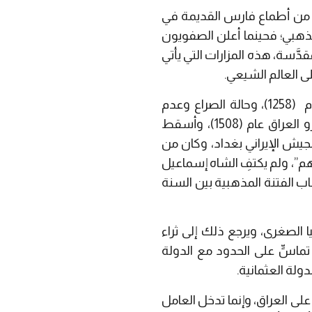
قًا من أطماع فارس القديمة في
مذهبي؛ فحينما أعلن الصفويون
َّسة، هذه المزارات التي يأتي
ى العالم الشيعي.
استغلَّ الشاه حالة الضعف التي كان يعاني منها العراق منذ غزو المغول وسقوط بغداد عام (1258)، وحالة الصراع وعدم
الاستقرار التي عاشها العراق تحت حكم العديد من الأسر الحاكمة، وبالفعل قام الصفوي بغزو العراق عام (1508)، وأسقط
لجيش الإيراني بغداد، وكان من
هم”، ولم يكتفِ الشاه إسماعيل
باب الفتنة المذهبية بين السنة
 الصغرى، ويرجع ذلك إلى ثراء
تماسٍّ على الحدود مع الدولة
ولة العثمانية.
لى العراق، وإنما تدخل العامل