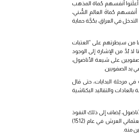
أعلَنوا أنفسهم حُماة المذهب
فسهم حُماةَ العالم السُّني،
لتدخل في العراق، بحُجَّة حماية
ًا من سيطرتهم على “العتبات
بُدَّ من الإشارة إلى الوجود
الصفويين على شيعة الأناضول،
ي يد الصفويين.
في مرحلة البدايات، حتى قال
العادات والتقاليد البكتاشية
أناضول، يُضاف إلى ذلك النفوذ
الروحي للبكتاشية على الإنكشارية، وهم عصب الجيش العثماني، وعندما اعتلى سليم الأول العثماني العرش في عام (1512)
ن منه.