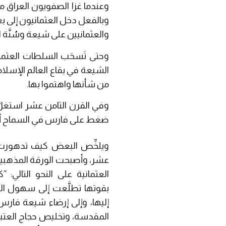
والعثمانيين على شيعة وسُنَّة ا
وحتى تَسحَب السلطات العثمان
الشيعة في بقاع العالم الإسلام
من شأنها واهتموا بها.
وفي القرن الثامن عشر استغلّ
ضغط على فارس في السماح أو 
ويلخِّص البعض كيف تدهورت ا
عشر، وأصبحت الورقة المذهبية
العثمانية على النحو التالي:
بقوتها تطلَّعت إلى سهول الع
إليها، وإلى إرضاء شيعة فارس
المقدسة، وتخليص حجاج العتب