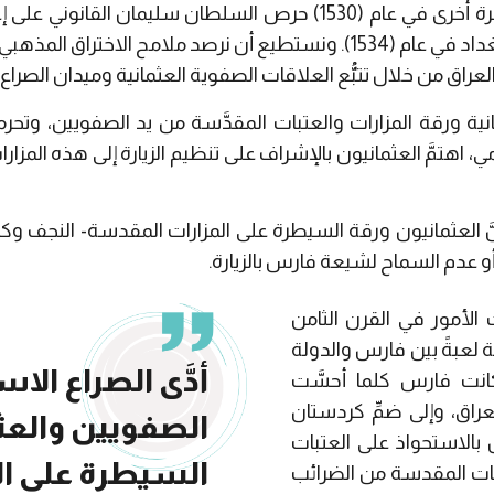
وعندما غزا الصفويون العراق مرة أخرى في عام (1530) حرص السلطان سلي
وبالفعل دخل العثمانيون إلى بغداد في عام (1534). ونستطيع أن نرصد ملامح
لعراق من خلال تتبُّع العلاقات الصفوية العثمانية وميدان الصراع 
ية ورقة المزارات والعتبات المقدَّسة من يد الصفويين، وت
ي، اهتمَّ العثمانيون بالإشراف على تنظيم الزيارة إلى هذه المز
َ العثمانيون ورقة السيطرة على المزارات المقدسة- النجف وك
عدم السماح لشيعة فارس بالزيارة.
لأمور في القرن الثامن
 لعبةً بين فارس والدولة
أدَّى الصراع الا
 “كانت فارس كلما أحسَّت
راق، وإلى ضمِّ كردستان
الصفويين والعث
 بالاستحواذ على العتبات
السيطرة على الع
ات المقدسة من الضرائب