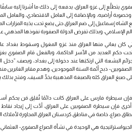
وي يتطلَّع إلى غزو العراق، يدفعه إلى ذلك ما أشرنا إليه ساب
خصوبة أراضيه، وبالإضافة إلى العامل الاقتصادي، والعامل ال
 الشاه إسماعيل إلى ضم العراق حتى يضع تحت يدَيه المزارات المقد
عالم الإسلامي، وبذلك تفرض الدولة الصفوية نفوذها المذهبي عل
لجرائم البشعة التي ارتكبَها عند دخوله إلى بغداد، ويصف: “دخل ا
 -الصفويين- ذبح أئمة السنة الموجودين، وهدم مقابر الغابرين من
على صبغ العراق كله بالصبغة المذهبية بحَدِّ السيف، وفتح بذلك 
 فإن سيطرة فارس على العراق كانت دائمًا تُقلِق مَن يحكم آسيا
أخرى فإن سيطرة الصفويين على العراق، أدَّت إلى إيجاد نقاط 
 نطاق صراع، خاصة في مناطق كردستان العراق المجاورة لأملاك الد
جيواستراتيجية هي الوحيدة في نشأة الصراع الصفوي- العثماني ع