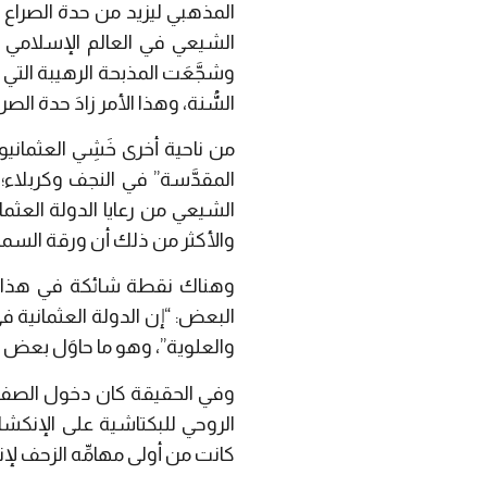
المذهبي ليزيد من حدة الصراع 
الشيعي في العالم الإسلامي فإ
وشجَّعَت المذبحة الرهيبة التي ا
السُّنة، وهذا الأمر زادَ حدة ال
من ناحية أخرى خَشِي العثمان
المقدَّسة” في النجف وكربلاء؛
الشيعي من رعايا الدولة العثم
والأكثر من ذلك أن ورقة السما
وهناك نقطة شائكة في هذا الص
البعض: “إن الدولة العثمانية 
والعلوية”، وهو ما حاوَل بعض المؤ
وفي الحقيقة كان دخول الصفويين
كانت من أولى مهامِّه الزحف لإن