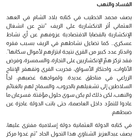
الفساد والنهب
يصف محمد الخطيب في كتابه بلاد الشام في العهد
العثماني أثر الانكشارية على الريف: “نتج عن انشغال
الإنكشارية بالقضايا الاقتصادية عزوفهم عن أي نشاط
عسكري… كما تضاءل نشاطهم في الريف بسبب فقره
واندثار عدد كبير من القرى نتيجة ابتزازهم لأموال سكانها”.
فقد تركز همّ الإنكشاريين على التجارة، والسمسرة، وفرض
الأتاوات، واحتكار الأسواق، فخربت القرى وتقهقر الإنتاج
الزراعي في مناطق عديدة. ولمواجهة غضبهم، لجأ
السلاطين إلى تشغيلهم بالحروب، والسماح لهم بالغنائم
والنهب، لكن ذلك لم يكن سوى حلول مؤقتة. فسرعان ما
عادوا للتمرّد داخل العاصمة، حتى باتت الدولة عاجزة عن
ضبطهم.
في كتابه الدولة العثمانية دولة إسلامية مفترى عليها،
يصف عبدالعزيز الشناوي هذا التحول الحاد “ثم غدوا مركز