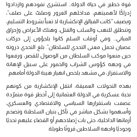
قوة خطير في حياة الدولة… استشرى نفوذهم وازدادوا
إدراكًا لأهميتهم، فداخلهم الغرور وصلفٌ على صلف”،
ويضيف “كانت الفيالق الإنكشارية لا تعبأ بشروط التسليم،
وتنطلق للنهب والسلب والقتل، وهتك الأعراض وإحراق
المباني… وفي أوقات السلم كانوا يلجؤون إلى حركات
عصيان تحمل معنى التحدي للسلطان”. بلغ التحدي ذروته
حين منعوا موكب السلطان من الوصول للقصر، ورفعوا
في وجهه كؤوس الشراب والخمور على سبيل الإهانة
والاستفزاز، في مشهد يلخص انهيار هيبة الدولة أمامهم.
بهذه التحولات العميقة، انتقل الإنكشارية من كونهم
نخبة عسكرية في الدولة العثمانية إلى أخطر قوة متمرّدة
عصفت باستقرارها السياسي والاقتصادي والعسكري،
وأسهموا بشكل مباشر في تآكل بنيان السلطنة وتضخم
أزماتها الداخلية، حتى بات إصلاحهم أو القضاء عليهم تحديًا
وجوديًا واجهه السلاطين قرونًا طويلة.