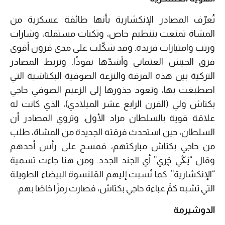
تُعرّف المصادر الإنكشارية بأنها طائفة عسكرية من
المشاة تمتعت بتنظيم خاص، وثكنات مستقلة، وشارات
ورتب وامتيازات فريدة. وقد شكّلت على مدى قرون أقوى
فرق الجيش العثماني وأشدّها نفوذًا. وتربط المصادر
التركية بين هذه الفرقة والنزعة الصوفية البكتاشية التي
اصطبغت بها، وتعود جذورها إلى الزعيم الصوفي حاجي
بكتاش ولي (القرن الرابع عشر الميلادي)، الذي كانت له
علاقة قوية بالسلطان مراد الأول. وتروي المصادر أن
السلطان، حين استحدث فرقته الجديدة من المشاة، طلب
من حاجي بكتاش مباركتهم، فمسح على رأس أحدهم
وقال “يَڭي چَري” أي الجند الجدد. ومن هنا جاءت تسمية
“الإنكشارية”. كما نُسبت إليهم القلنسوة البيضاء الطويلة
التي تشبه كمَّ عباءة حاجي بكتاش، فصارت رمزًا خاصًا بهم.
الدوشيرمة