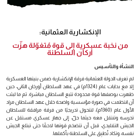
الإنكشارية العثمانية:
من نخبة عسكرية إلى قوة مُتغوّلة هزّت
أركان السلطنة
النشأة والتأسيس
لم تعرف الدولة العثمانية فرقة الإنكشارية ضمن بنيتها العسكرية
إلا مع بدايات عام (1324م) في عهد السلطان أورخان الثاني، حين
ظهرت بوصفها قوة محدودة تتبع السلطان مباشرة. ثم ما لبثت
أن انتظمت في صورة مؤسسية واضحة خلال عهد السلطان مراد
الأول عام (1360م)، لتتحول تدريجيًا من فرقة مرافقة للسلطان
تحرسه وتنتقل معه حيثما حلّ، إلى جهاز عسكري مستقل عن
الجيش التقليدي، قبل أن تتضخم قوتها لاحقًا حتى تبتلع الجيش
نفسه، وتكاد تُطبِق على السلطنة بأكملها.