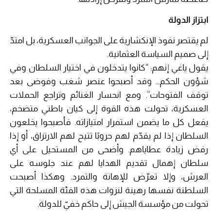
ابتزاز الدولة
لم يقتصر نفوذ الإنكشارية على الجوانب العسكرية، بل امتدّ
إلى صميم السياسة العثمانية.
يقول ياغي إنهم: “كانوا يتدخلون في اختيار السلطان وفي
شؤون الحكم… وقد أصبحوا عنصر شغب وفوضى بعد
توقف الفتوحات”. ومع انحسار الغنائم وتراجع الحملات
العسكرية، تحولت هذه القوة إلى كيان باطني متضخم،
يفعل كل ما يضمن استمرار امتيازاته. فأصبحوا يخلعون
السلطان إذا لم يقدّم لهم حروبًا تتيح لهم الارتزاق، أو إذا
رفض زيادة عطاياهم. وأضحى من المستحيل على أي
سلطان إهمال تقديم الهدايا لهم عند جلوسه على
العرش، وإلا تعرّض للإهانة والتمرد. وهكذا أصبحت
السلطنة نفسها رهينة لنزوات هذه الفئة المسلحة التي
تحولت من مؤسسة الجيش إلى حاكم خفيّ للدولة.