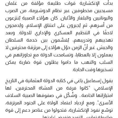
بدأت الإنكشارية قوات طليعة مؤلفة من غلمان
مسيحيين مخطوفين عبر نظام الدوشيرمة، من الصرب
واليونانيين والبلغار والألبان. كان هؤلاء الصبية يُنتزعون
من أسرهم، ثم يُجبرون على اعتناق الإسلام، ويُدمجون
لاحقًا في التنظيم العسكري والإداري للدولة. وبعد
تهذيبهم وتدريبهم، يُقسَّمون بين خدمة السلطان
والجيش. غير أنّ الزمن حوّل هؤلاء إلى مرتزقة محترفين لا
يعملون إلا بالعطايا، وتسامحت الدولة مع تجاوزاتهم في
السلب والنهب ما داموا يظلون قوة ضاربة يمكن
تسخيرها وقت الحاجة.
يقول إسماعيل ياغي في كتابه الدولة العثمانية في التاريخ
الإسلامي: “كانوا فرقة من المشاة المحترفين، لها
امتيازاتها الخاصة… وشُكّل في صفوفها الصبية السلاف
الأسرى”. ومع ازدياد اعتماد الولاة على الجنود المرتزقة،
توسّع نفوذ الإنكشارية، فتحولوا من عناصر دعم إلى قوة
ضاغطة تمارس التمرد وتفرض إرادتها.