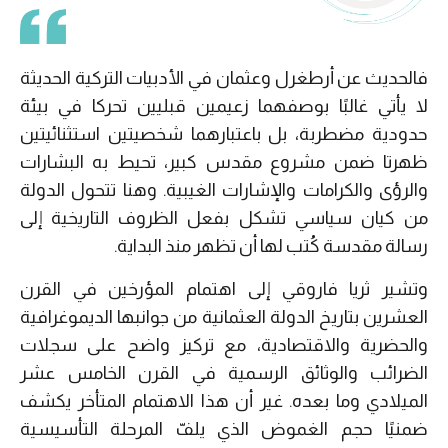
فالحديث عن أرطغرل وعثمان في الأدبيات التركية الحديثة
لا يأتي غالبًا بوصفهما زعيمين قبليين تحركا في بيئة
حدودية مضطربة، بل باعتبارهما شخصيتين استثنائيتين
ظهرتا ضمن مشروع مقدس كبير، تحيط به البشارات
والرؤى والكرامات والإشارات الغيبية. وهنا تتحول الدولة
من كيان سياسي تشكل بفعل الظروف التاريخية إلى
رسالة مقدسة كُتب لها أن تظهر منذ البداية.
وتشير ثريا فاروقي إلى اهتمام المؤرخين في القرن
العشرين بتاريخ الدولة العثمانية من جوانبها الديموغرافية
والحضرية والاقتصادية، مع تركيز واضح على سجلات
الضرائب والوثائق الرسمية في القرن الخامس عشر
الميلادي وما بعده. غير أن هذا الاهتمام المتأخر يكشف
ضمنيًا حجم الغموض الذي يلفّ المرحلة التأسيسية