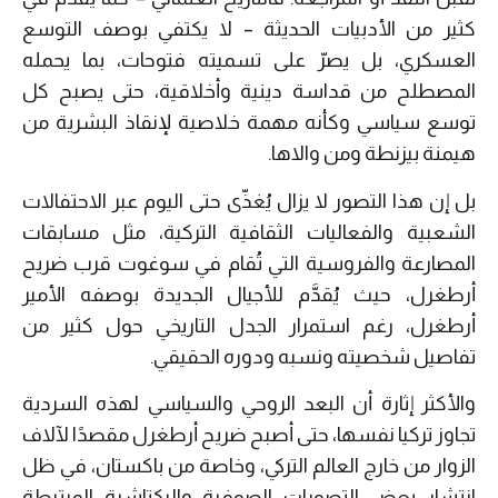
كثير من الأدبيات الحديثة – لا يكتفي بوصف التوسع
العسكري، بل يصرّ على تسميته فتوحات، بما يحمله
المصطلح من قداسة دينية وأخلاقية، حتى يصبح كل
توسع سياسي وكأنه مهمة خلاصية لإنقاذ البشرية من
هيمنة بيزنطة ومن والاها.
بل إن هذا التصور لا يزال يُغذّى حتى اليوم عبر الاحتفالات
الشعبية والفعاليات الثقافية التركية، مثل مسابقات
المصارعة والفروسية التي تُقام في سوغوت قرب ضريح
أرطغرل، حيث يُقدَّم للأجيال الجديدة بوصفه الأمير
أرطغرل، رغم استمرار الجدل التاريخي حول كثير من
تفاصيل شخصيته ونسبه ودوره الحقيقي.
والأكثر إثارة أن البعد الروحي والسياسي لهذه السردية
تجاوز تركيا نفسها، حتى أصبح ضريح أرطغرل مقصدًا لآلاف
الزوار من خارج العالم التركي، وخاصة من باكستان، في ظل
انتشار بعض التصورات الصوفية والبكتاشية المرتبطة