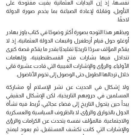
نفسها، إذ إن البدايات العثمانية بقيت مفتوحة على
التأويل، وقابلة لإعادة الصياغة بما يخدم صورة الدولة
لاحقًا.
ويظهر هذا التوجه بصورة أكثر وضوحًا في كتاب ياوز بهادر
أوغلو حول قيام أرطغرل وانبعاث الدولة العثمانية، إذ لا
يقدّم المؤلف سردًا تاريخيًا تقليديًا بقدر ما يقدّم قصة كبرى
تتداخل فيها بشارات فتح القسطنطينية، وإلهامات
الأولياء، والرؤى والإشارات الغيبية التي قادت عشيرة قايي
خلال ترحالها الطويل حتى الوصول إلى تخوم الأناضول.
ولا إشكال في الحديث عن نشر الإسلام أو مشاركة
المسلمين في حروبهم التاريخية، لكن الإشكال الحقيقي
يبدأ حين يتحول التاريخ إلى فضاء عجائبي، تُربط فيه نشأة
الدول بالخوارق والرؤى، لا بالظروف السياسية والعسكرية
والاجتماعية. فالمؤلف نفسه يتحدث عن الكرامات والرؤى
والإشارات التي كانت تكشف المستقبل، ثم يعود ليمنح