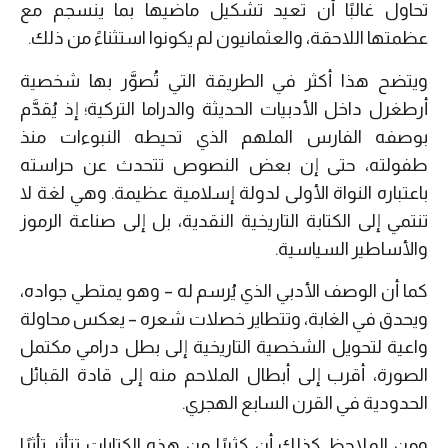
تحاول غالبًا أن تعيد تشكيل ماضيها بما ينسجم مع
عظمتها اللاحقة، والعثمانيون لم يكونوا استثناءً من ذلك.
ويتضح هذا أكثر في الطريقة التي تُصوَّر بها شخصية
أرطغرل داخل الأدبيات الحديثة والدراما التركية؛ إذ يُقدَّم
بوصفه الفارس الملهم الذي تحيطه النبوءات منذ
طفولته، حتى إن بعض النصوص تتحدث عن حراسته
باعتباره النواة الأولى لدولة إسلامية عظيمة. وهي لغة لا
تنتمي إلى الكتابة التاريخية النقدية، بل إلى صناعة الرموز
والأساطير السياسية.
كما أن الوصف الأدبي الذي يُرسم له – وهو يمتطي جواده،
ويحدق في الغابة، وتتطاير خصلات شعره – يعكس محاولة
واعية لتحويل الشخصية التاريخية إلى بطل درامي مكتمل
الصورة، أقرب إلى أبطال الملاحم منه إلى قادة القبائل
الحدودية في القرن السابع الهجري.
ومن الملاحظ كذلك أن كثيرًا من هذه الكتابات تتأثر تأثرًا