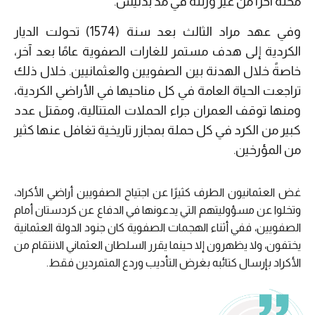
محله آخرًا من غير ورثته في مد بدليس.
وفي عهد مراد الثالث بعد سنة (1574) تحولت الديار
الكردية إلى هدف مستمر للغارات الصفوية عامًا بعد آخر،
خاصةً خلال الهدنة بين الصفويين والعثمانيين. خلال ذلك
تراجعت الحياة العامة في كل مناحيها في الأراضي الكردية،
ومنها توقف العمران جراء الحملات المتتالية، ومقتل عدد
كبير من الكرد في كل حملة بمجازر تاريخية تغافل عنها كثير
من المؤرخين.
غض العثمانيون الطرف كثيرًا عن اجتياح الصفويين أراضي الأكراد،
وتخلوا عن مسؤوليتهم التي يدعونها في الدفاع عن كردستان أمام
الصفويين، ففي أثناء الهجمات الصفوية كان جنود الدولة العثمانية
يختفون، ولا يظهرون إلا حينما يقرر السلطان العثماني الانتقام من
الأكراد بإرسال كتائبه بغرض التأديب وردع المتمردين فقط.