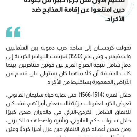
حين امتنعوا عن إقامة المذابح ضد
الأكراد.
تحولت كردستان إلى ساحة حرب دموية بين العثمانيين
والصفويين، وفي عام (1550) تعرضت الحواضر الكردية إلى
دمارٍ شامل نتيجة الصراع المرير بين قوتين متناحرتين، بينما
كانت الحقيقة أن كلاً منهما كان يستولي على قسم من
الأراضي المعمورة بساكنيها من الأكراد.
خلال الفترة (1514-1566)، حتى نهاية حياة سليمان القانوني،
تعرض الكرد لعقوبات جزئية نالت بعض أمرائهم، فقد كان
للاتفاق الشامل الكردي-التركي في جالديران صدى كبيرًا
خلال سنوات حكم القانوني، وتأثيره واضطهاده الكبيرين،
ومن ضمن أعماله خرق الاتفاق حين عزل أميرًا كرديًّا وعيّن