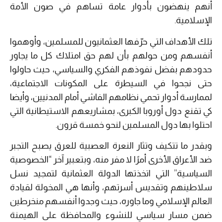
أنهم ينهضون بأدوار عامة تساهم في صون الأمة
الإسلامية.
تلك الأهداف التي حرّفها العثمانيون للمسلمين، وأوهموا
أنفسهم ومن حولهم بأن لهم حق امتلاك كل ما يجاور
حدودهم بفضل نفوذهم الفكري والسياسي، حيث حاولوا
حتى نجحوا في السيطرة على المكونات الاجتماعية،
لممارسة أدوار تحمي نظامهم الفاشي أمام المدنيين، وأيضا
كي تقنع دول أوروبا الكبرى، بمشاريعهم الاستيطانية التي
احتلوا بها دول المسلمين لنحو خمسة قرون.
وبقدر ما تتكيف وتثار النعرة العصبية للعرق يصبح التجبر
ضد الأعراق الأخرى أمرًا لا مفر منه، وبتعبير آخر “الخصوصية
السياسية” التي اتخذتها الدولة العثمانية لتمجيد نسل
سلاطينهم وتقديس أسرتهم، وأنها هي المخولة لقيادة
العالم الإسلامي وما جاوره، حيث وجدوا أنفسهم منخرطين
ضمن مسار سياسي للنشوء والمحافظة على الهيمنة