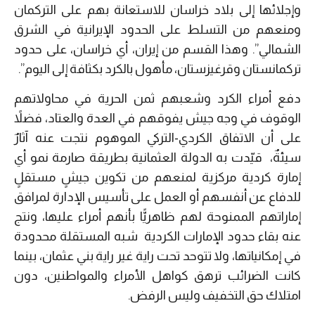
وإجلائها إلى بلاد خراسان للاستعانة بهم على التركمان
ومنعهم من التسلط على الحدود الإيرانية في الشرق
الشمالي”. وهذا القسم من إيران، أي خراسان، على حدود
تركمانستان وقرغيزستان، مأهول بالكرد بكثافة إلى اليوم”.
دفع أمراء الكرد وشعبهم ثمن الحرية في محاولاتهم
الوقوف في وجه جيش يفوقهم في العدة والعتاد، فضلاً
على أن الاتفاق الكردي-التركي الموهوم نتجت عنه آثارٌ
سيئةٌ، قيّدت به الدولة العثمانية بطريقة صارمة نمو أي
إمارة كردية مركزية لمنعهم من تكوين جيشٍ مستقلٍ
للدفاع عن أنفسهم أو العمل على تأسيس الإدارة لمرافق
إماراتهم الممنوحة لهم ظاهريًّا بأنهم أمراء عليها، ونتج
عنه بقاء حدود الإمارات الكردية شبه المستقلة محدودة
في إمكانياتها، ولا تتوحد تحت راية غير راية بني عثمان، بينما
كانت الضرائب ترهق كواهل الأمراء والمواطنين، دون
امتلاك حق التخفيف وليس الرفض.