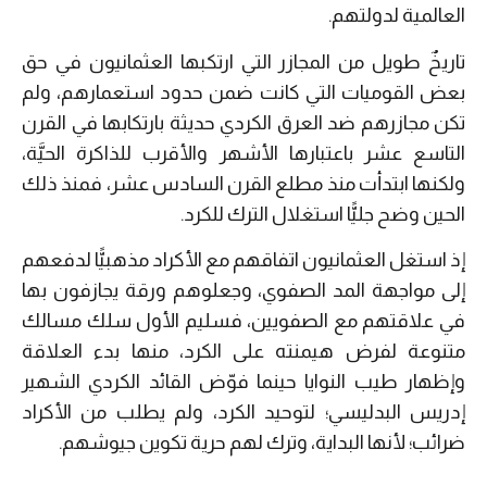
العالمية لدولتهم.
تاريخٌ طويل من المجازر التي ارتكبها العثمانيون في حق
بعض القوميات التي كانت ضمن حدود استعمارهم، ولم
تكن مجازرهم ضد العرق الكردي حديثة بارتكابها في القرن
التاسع عشر باعتبارها الأشهر والأقرب للذاكرة الحيَّة،
ولكنها ابتدأت منذ مطلع القرن السادس عشر، فمنذ ذلك
الحين وضح جليًّا استغلال الترك للكرد.
إذ استغل العثمانيون اتفاقهم مع الأكراد مذهبيًّا لدفعهم
إلى مواجهة المد الصفوي، وجعلوهم ورقة يجازفون بها
في علاقتهم مع الصفويين، فسليم الأول سلك مسالك
متنوعة لفرض هيمنته على الكرد، منها بدء العلاقة
وإظهار طيب النوايا حينما فوّض القائد الكردي الشهير
إدريس البدليسي؛ لتوحيد الكرد، ولم يطلب من الأكراد
ضرائب؛ لأنها البداية، وترك لهم حرية تكوين جيوشهم.