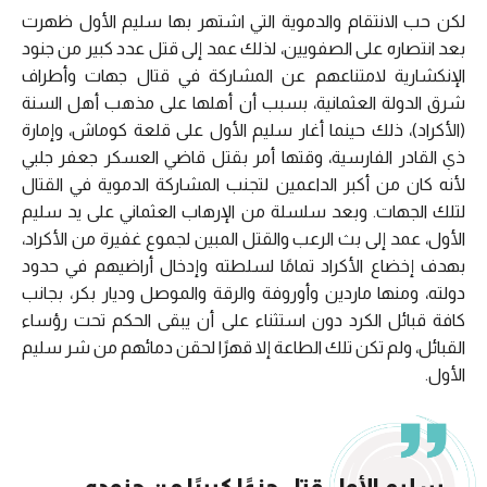
لكن حب الانتقام والدموية التي اشتهر بها سليم الأول ظهرت
بعد انتصاره على الصفويين، لذلك عمد إلى قتل عدد كبير من جنود
الإنكشارية لامتناعهم عن المشاركة في قتال جهات وأطراف
شرق الدولة العثمانية، بسبب أن أهلها على مذهب أهل السنة
(الأكراد)، ذلك حينما أغار سليم الأول على قلعة كوماش، وإمارة
ذي القادر الفارسية، وقتها أمر بقتل قاضي العسكر جعفر جلبي
لأنه كان من أكبر الداعمين لتجنب المشاركة الدموية في القتال
لتلك الجهات. وبعد سلسلة من الإرهاب العثماني على يد سليم
الأول، عمد إلى بث الرعب والقتل المبين لجموع غفيرة من الأكراد،
بهدف إخضاع الأكراد تمامًا لسلطته وإدخال أراضيهم في حدود
دولته، ومنها ماردين وأوروفة والرقة والموصل وديار بكر، بجانب
كافة قبائل الكرد دون استثناء على أن يبقى الحكم تحت رؤساء
القبائل، ولم تكن تلك الطاعة إلا قهرًا لحقن دمائهم من شر سليم
الأول.
سليم الأول قتل جزءًا كبيرًا من جنوده