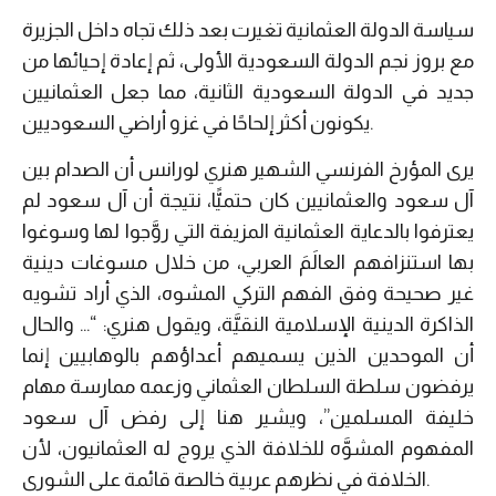
سياسة الدولة العثمانية تغيرت بعد ذلك تجاه داخل الجزيرة
مع بروز نجم الدولة السعودية الأولى، ثم إعادة إحيائها من
جديد في الدولة السعودية الثانية، مما جعل العثمانيين
يكونون أكثر إلحاحًا في غزو أراضي السعوديين.
يرى المؤرخ الفرنسي الشهير هنري لورانس أن الصدام بين
آل سعود والعثمانيين كان حتميًّا، نتيجة أن آل سعود لم
يعترفوا بالدعاية العثمانية المزيفة التي روَّجوا لها وسوغوا
بها استنزافهم العالَمَ العربي، من خلال مسوغات دينية
غير صحيحة وفق الفهم التركي المشوه، الذي أراد تشويه
الذاكرة الدينية الإسلامية النقيَّة، ويقول هنري: “… والحال
أن الموحدين الذين يسميهم أعداؤهم بالوهابيين إنما
يرفضون سلطة السلطان العثماني وزعمه ممارسة مهام
خليفة المسلمين”، ويشير هنا إلى رفض آل سعود
المفهوم المشوَّه للخلافة الذي يروج له العثمانيون، لأن
الخلافة في نظرهم عربية خالصة قائمة على الشورى.