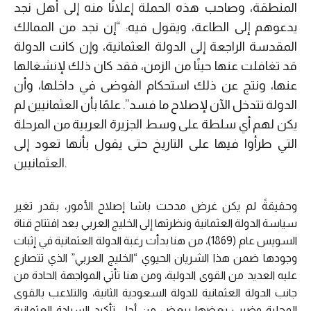
المنطقة، وصاحب هذه الحملة إعلانًا منه إلى أهل نجد
يدعوهم إلى الطاعة، ويقول فيه: “إن نجد من الممالك
المقدسة الراجعة إلى الدولة العثمانية، وإن كانت الدولة
قد تغافلت عنها حينًا من الزمن، فقد كان ذلك لإنشغالها
عنها، ونتج عن ذلك استحكام الفوضى في داخلها، وأن
الدولة تتدخل الآن لإصلاح ما فسد”. علمًا بأن العثمانيين لم
يكن لهم أي سلطة على وسط الجزيرة العربية من المرحلة
التي طرأوا فيها على التاريخ حتى يقول بأنها تعود إلى
العثمانيين.
وحقيقةً لم يكن غرض مدحت باشا إصلاح الأمور، بقدر تغير
سياسة الدولة العثمانية ونظرتها إلى الخليج العربي بعد افتتاح قناة
السويس عام (1869)، من هنا بدأت رغبة الدولة العثمانية في إثبات
وجودها ضمن هذا الشريان الحيوي “الخليج العربي” الذي تتصارع
عليه العديد من القوى الدولية، ومن هنا تأتي المواجهة الحادة من
جانب الدولة العثمانية للدولة السعودية الثانية، والتلاعب بالقوى
المحلية وضرب بعضها ببعض من أجل تأكيد السيادة العثمانية