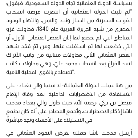
بسياسة الدولة العثمانية تجاه الدولة السعودية، فيقول:
“لم تلبث الدولة العثمانية أن انتهزت فرصة انسحاب
القوات المصرية من الحجاز ونجد واليمن، وانتهاء الوجود
المصري من شبه الجزيرة العربية عام 1840، فحاولت غزو
المناطق التي لم تخضع لها إبان العصر العثماني الأول، أو
التي خضعت لها ثم استقلت عنها، ومن ثمّ فقد شهد
العصر العثماني الثاني محاولات متتالية من جانب الأتراك
لسد الفراغ بعد انسحاب محمد عليّ، وهي محاولات كانت
تصطدم بالقوى المحلية النامية”.
من هنا عملت الدولة العثمانية- لا سيما والي بغداد- على
الاستفادة من الاضطرابات الداخلية بعد وفاة الإمام
فيصل بن تركي -رحمه الله، حيث حاول والي بغداد مدحت
باشا إذكاء الاضطرابات، وتُجمِع المصادر على أنه كان يطمع
في الاستيلاء على الأحساء ونجد مباشرةً.
أرسل مدحت باشا حملته لفرض النفوذ العثماني في