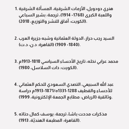
هنري دودويل، الأزمات الشرقية، المسألة الشرقية
واللعبة الكبرى (1768- 1914)، ترجمة: بشير السباعي
(الكويت: آفاق للنشر والتوزيع، 2018).
السيد رجب حراز، الدولة العثمانية وشبه جزيرة العرب
(1840- 1909) (القاهرة: د.ن، د.ت).
محمد عرابي نخله، تاريخ الأحساء السياسي 1818-1913م
(الكويت: ذات السلاسل، 1980).
عبد الله السبيعي، التصدي السعودي للحكم العثماني
للأحساء والقطيف 1288-1331ه/1871-1913م دراسة
وثائقية (الرياض: مطابع الجمعة الإلكترونية، 1999).
مذكرات مدحت باشا، ترجمة: يوسف كمال حتاته
(القاهرة: المطبعة الهنديّة، 1913).