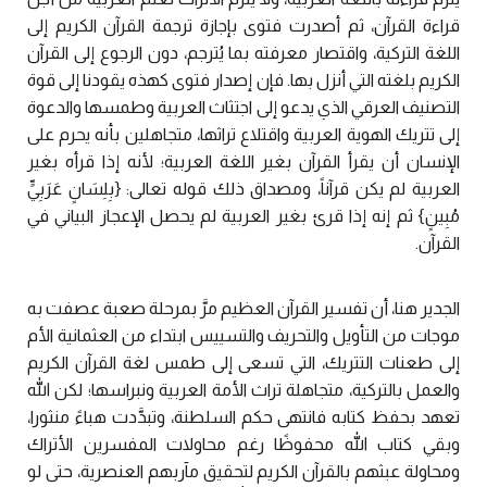
قراءة القرآن، ثم أصدرت فتوى بإجازة ترجمة القرآن الكريم إلى
اللغة التركية، واقتصار معرفته بما يُترجم، دون الرجوع إلى القرآن
الكريم بلغته التي أنزل بها. فإن إصدار فتوى كهذه يقودنا إلى قوة
التصنيف العرقي الذي يدعو إلى اجتثاث العربية وطمسها والدعوة
إلى تتريك الهوية العربية واقتلاع تراثها، متجاهلين بأنه يحرم على
الإنسان أن يقرأ القرآن بغير اللغة العربية؛ لأنه إذا قرأه بغير
العربية لم يكن قرآناً، ومصداق ذلك قوله تعالى: {بِلِسَانٍ عَرَبِيٍّ
مُبِينٍ} ثم إنه إذا قرئ بغير العربية لم يحصل الإعجاز البياني في
القرآن.
الجدير هنا، أن تفسير القرآن العظيم مرَّ بمرحلة صعبة عصفت به
موجات من التأويل والتحريف والتسييس ابتداء من العثمانية الأم
إلى طعنات التتريك، التي تسعى إلى طمس لغة القرآن الكريم
والعمل بالتركية، متجاهلة تراث الأمة العربية ونبراسها؛ لكن الله
تعهد بحفظ كتابه فانتهى حكم السلطنة، وتبدَّدت هباءً منثورا،
وبقي كتاب الله محفوظًا رغم محاولات المفسرين الأتراك
ومحاولة عبثهم بالقرآن الكريم لتحقيق مآربهم العنصرية، حتى لو