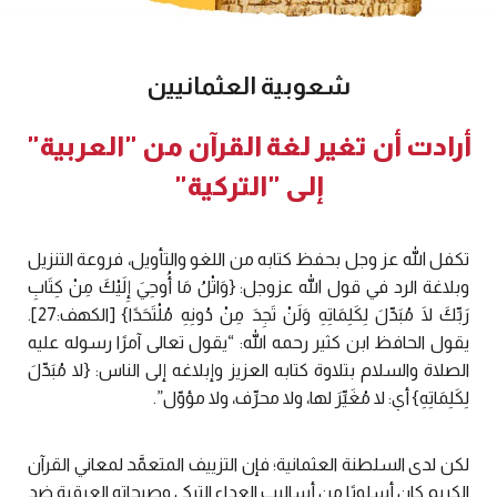
شعوبية العثمانيين
أرادت أن تغير لغة القرآن من "العربية"
إلى "التركية"
تكفل الله عز وجل بحفظ كتابه من اللغو والتأويل، فروعة التنزيل
وبلاغة الرد في قول الله عزوجل: {وَاتْلُ مَا أُوحِيَ إِلَيْكَ مِنْ كِتَابِ
رَبِّكَ لَا مُبَدِّلَ لِكَلِمَاتِهِ وَلَنْ تَجِدَ مِنْ دُونِهِ مُلْتَحَدًا} [الكهف:27].
يقول الحافظ ابن كثير رحمه الله: “يقول تعالى آمرًا رسوله عليه
الصلاة والسلام بتلاوة كتابه العزيز وإبلاغه إلى الناس: {لا مُبَدِّلَ
لِكَلِمَاتِهِ} أي: لا مُغَيِّرَ لها، ولا محرِّف، ولا مؤوّل”.
لكن لدى السلطنة العثمانية؛ فإن التزييف المتعمَّد لمعاني القرآن
الكريم كان أسلوبًا من أساليب العداء التركي وصيحاته العرقية ضد