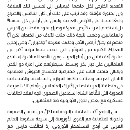
التهديد الخارجي لكل منهما، فيميلان إلى تحسين تلك العلاقة
وإن بصورة مؤقتة، وقد ترتب على ذلك أن كان التنافس والصراع
واقعًا فقط على الأراضي العربية، وليس على أراضي كل منهما!!
بل استخدم العرب كأرض معركة وصراع نفوذ فقط بين الفرس
والعثمانيين، وذهب نتيجة ذلك مئات الآلاف من الضحايا، لكن أيًّا
منهم لم يحتلَّ أراضي الآخر، وجاءت معركة “جالديران”، وهي إحدى
المعارك الكبيرة بين القوتَين، التي ذهب فيها قرابة أكثر من
عشرة آلاف قتيل من أبناء العرب، ومن نتائجها المباشرة استيلاء
العثمانيين على ديار بكر، وبسط سيطرتهم على إمارة ذو القدر،
وبالتالي فتحت الباب على مصراعيه لاكتساح الجيوش العثمانية
البلدان العربية، وتغيَّرَت خلالها الموازين السياسية والاقتصادية
في منطقتنا العربية لصالح الأتراك العثمانيين، وأمام تلك الهزيمة
المدوية التي تلقَّاها الشاه إسماعيل الصفوي اتجه لعقد تحالفات
عسكرية مع بعض الدول الأوروبية ضد العثمانيين.
في الواقع أدَّت العلاقات البراجماتية لكلٍّ من فارس الصفوية
والدولة العثمانية مع القوى الأوروبية إلى سرعة سقوط العالم
العربي في أيدي الاستعمار الأوروبي؛ إذ تحالَفت فارس مع