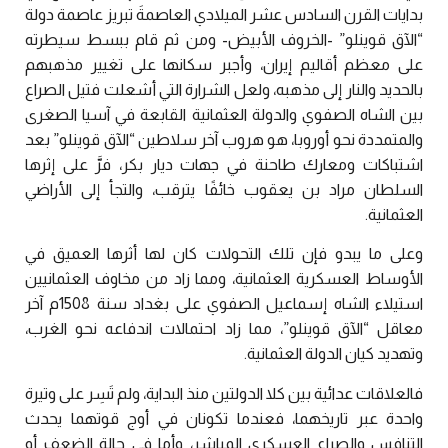
بدايات القرن السادس عشر الميلادي العاصمةَ تبريز عاصمة دولة
“الآق قوينلو” -الخروف الأبيض- ومن ثم قام ببسط سيطرته
على معظم أقاليم إيران، وأجبر سكانها على تغيير مذهبهم
بالحديد والنار إلى مذهبه، ولعل الشرارة التي أشعلت فتيل الصراع
بين الشاه الصفوي والدولة العثمانية القابعة في آسيا الصغرى
والمتمددة نحو أوروبا، هو هروب آخر سلاطين “الآق قوينلو” بعد
اشتباكات ومعارك طاحنة في جهات ديار بكر، فرَّ على إثرها
السلطان مراد بن يعقوب خائفًا يترقب، والتجأ إلى الأراضي
العثمانية.
وعلى ما يبدو فإن تلك التحولات كان لها أثرها العميق في
الأوساط العسكرية العثمانية، ومما زاد من مخاوف العثمانيين
استيلاء الشاه إسماعيل الصفوي على بغداد سنة 1508م آخر
معاقل “الآق قوينلو”، مما زاد احتمالات اندفاعه نحو الغرب،
وتهديد كيان الدولة العثمانية.
فالعلاقات عدائية بين كلا الدولتين منذ البداية، ولم تَسِر على وتيرة
واحدة عبر تاريخهما، فعندما تكونان في أوج قوتهما يحدث
التنافس والصراع العسكري المباشر، وأما في حالة الضعف أو