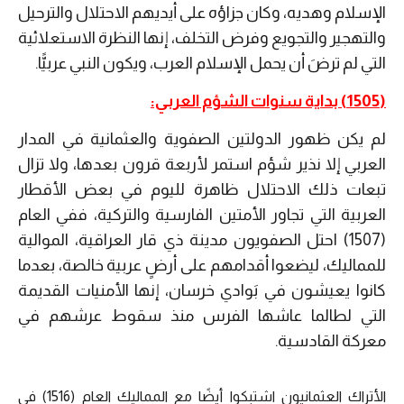
الإسلام وهديه، وكان جزاؤه على أيديهم الاحتلال والترحيل
والتهجير والتجويع وفرض التخلف، إنها النظرة الاستعلائية
التي لم ترضَ أن يحمل الإسلام العرب، ويكون النبي عربيًّا.
(1505) بداية سنوات الشؤم العربي:
لم يكن ظهور الدولتين الصفوية والعثمانية في المدار
العربي إلا نذير شؤم استمر لأربعة قرون بعدها، ولا تزال
تبعات ذلك الاحتلال ظاهرة لليوم في بعض الأقطار
العربية التي تجاور الأمتين الفارسية والتركية، ففي العام
(1507) احتل الصفويون مدينة ذي قار العراقية، الموالية
للمماليك، ليضعوا أقدامهم على أرضٍ عربية خالصة، بعدما
كانوا يعيشون في بَوادي خرسان، إنها الأمنيات القديمة
التي لطالما عاشها الفرس منذ سقوط عرشهم في
معركة القادسية.
الأتراك العثمانيون اشتبكوا أيضًا مع المماليك العام (1516) في