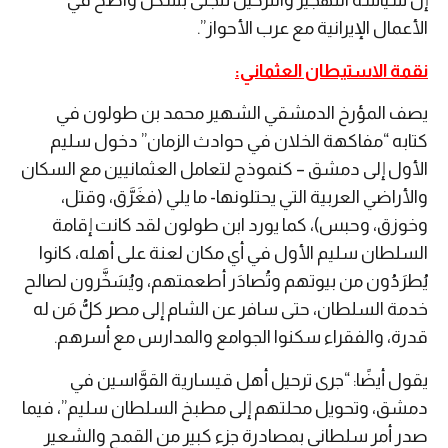
إن سياسة التهجير والترحيل تتجلى بشكل واضح في
الأعمال الإيرانية مع عرب الأحواز”.
نقمة الاستيطان العثماني:
يصف المؤرخ الدمشقي الشهير محمد بن طولون في
كتابه “مفاكهة الخلان في حوادث الزمان” دخول سليم
الأول إلى دمشق – كنموذج لتعامل العثمانيين مع السكان
والأراضي العربية التي يحتلونها- ما يلي (فغَرَّق، وقتل،
وخوزق، وحبس)، كما يورد ابن طولون لقد كانت إقامة
السلطان سليم الأول في أي مكان لعنة على أهله، كانوا
يُطرَدُون من بيوتهم وتُصادَر أطعمتهم، ويُسَخَّرون لصالح
خدمة السلطان، حتى سافر عن الشام إلى مصر كلُّ مَن له
قدرة، والفقراء سكنوا الجوامع والمدارس مع أسرهم.
‎يقول أيضًا: “جرى ترحيل أهل قيسارية القوَّاسين في
دمشق، وتحويل محلتهم إلى مطبخ السلطان سليم”، فيما
صدر أمر سلطاني بمصادرة جزء كبير من القمح والشعير