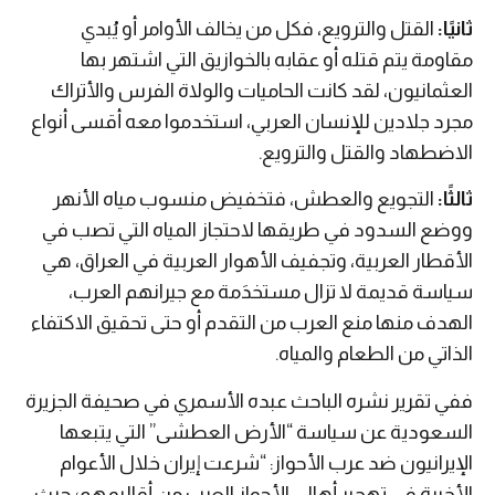
ثانيًا:
القتل والترويع، فكل من يخالف الأوامر أو يُبدي
مقاومة يتم قتله أو عقابه بالخوازيق التي اشتهر بها
العثمانيون، لقد كانت الحاميات والولاة الفرس والأتراك
مجرد جلادين للإنسان العربي، استخدموا معه أقسى أنواع
الاضطهاد والقتل والترويع.
ثالثًا:
التجويع والعطش، فتخفيض منسوب مياه الأنهر
ووضع السدود في طريقها لاحتجاز المياه التي تصب في
الأقطار العربية، وتجفيف الأهوار العربية في العراق، هي
سياسة قديمة لا تزال مستخدَمة مع جيرانهم العرب،
الهدف منها منع العرب من التقدم أو حتى تحقيق الاكتفاء
الذاتي من الطعام والمياه.
ففي تقرير نشره الباحث عبده الأسمري في صحيفة الجزيرة
السعودية عن سياسة “الأرض العطشى” التي يتبعها
الإيرانيون ضد عرب الأحواز: “شرعت إيران خلال الأعوام
الأخيرة في تهجير أهالي الأحواز العرب من أقاليمهم؛ حيث