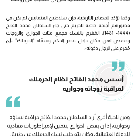
وكما تؤكد المصادر التاريخية، فإن سلاطين العثمانيين لم يكن في
قصورهم أجنحة خاصة للحريم حتى جاء السلطان محمد الفاتح
(1444- 1481)، المُغرم بالنساء فجمع مئات الجواري والزوجات
وخصص لهن مكان داخل قصر الحكم وسمّاه “الحرملك” -أي
مُحرم على الرجال دخوله-.
أسس محمد الفاتح نظام الحرملك
لمراقبة زوجاته وجواريه
ومن ناحية أخرى أراد السلطان محمد الفاتح مراقبة نساؤه
وجواريه، إذ إن بعض الجواري ينتمين لإمبراطوريات معادية
للدولة العثمانية، وكان يتم جلب نساء الحرملك عن طريق