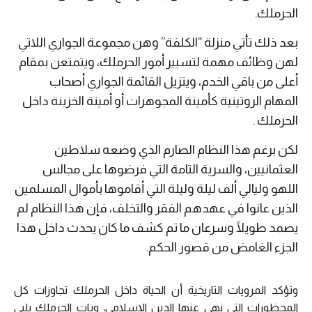
الحرملك.
بعد ذلك تأتي منزلة “الكلفة” وهن مجموعة الجواري اللاتي
لهن وظائف مهمة لتسيير أمور الحرملك، ويتمتعن بمقام
أعلى من باقي الخدم، ويتزيل القائمة الجواري أصحاب
المهام الروتينية كأمينة المجوهرات أو أمينة الخزينة داخل
الحرملك .
لكن برغم هذا النظام الصارم الذي وضعه سلاطين
العثمانيين، والسرية التامة التي فرضوها على مجالس
اللهو وليالي ألف ليلة وليلة التي أقاموها بأموال المسلمين
الذين عانوا في عهدهم الفقر والتخلف، فإن هذا النظام لم
يصمد طويلًا وسرعان ما تم كشف ما كان يحدث داخل هذا
الجزء الغامض من قصور الحكم.
وتؤكد المرويات التاريخية أن الحياة داخل الحرملك تجاوزات كل
المحظورات التي نهى عنها الدين الإسلامي، وبات الحرملك يلبي