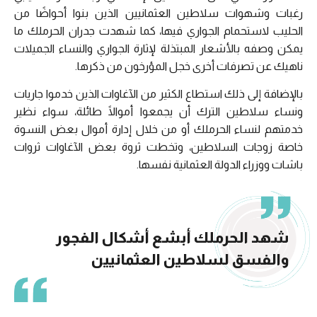
رغبات وشهوات سلاطين العثمانيين الذين بنوا أحواضًا من
الحليب لاستحمام الجواري فيها، كما شهدت جدران الحرملك ما
يمكن وصفه بالأشعار المبتذلة لإثارة الجواري والنساء الجميلات
ناهيك عن تصرفات أخرى خجل المؤرخون من ذكرها.
بالإضافة إلى ذلك استطاع الكثير من الآغاوات الذين خدموا جاريات
ونساء سلاطين الترك أن يجمعوا أموالًا طائلة، سواء نظير
خدمتهم لنساء الحرملك أو من خلال إدارة أموال بعض النسوة
خاصة زوجات السلاطين، وتخطت ثروة بعض الآغاوات ثروات
باشات ووزراء الدولة العثمانية نفسها.
شهد الحرملك أبشع أشكال الفجور
والفسق لسلاطين العثمانيين