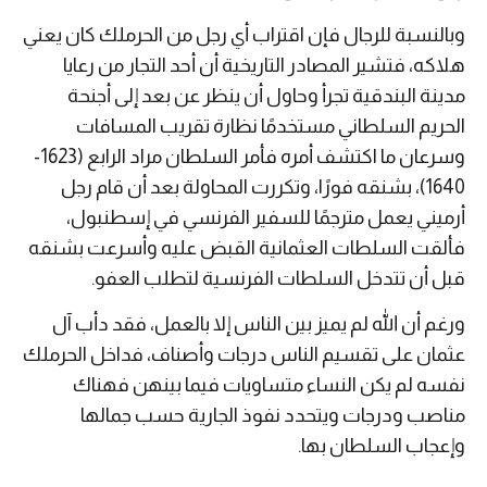
وبالنسبة للرجال فإن اقتراب أي رجل من الحرملك كان يعني
هلاكه، فتشير المصادر التاريخية أن أحد التجار من رعايا
مدينة البندقية تجرأ وحاول أن ينظر عن بعد إلى أجنحة
الحريم السلطاني مستخدمًا نظارة تقريب المسافات
وسرعان ما اكتشف أمره فأمر السلطان مراد الرابع (1623-
1640)، بشنقه فورًا، وتكررت المحاولة بعد أن قام رجل
أرميني يعمل مترجمًا للسفير الفرنسي في إسطنبول،
فألقت السلطات العثمانية القبض عليه وأسرعت بشنقه
قبل أن تتدخل السلطات الفرنسية لتطلب العفو.
ورغم أن الله لم يميز بين الناس إلا بالعمل، فقد دأب آل
عثمان على تقسيم الناس درجات وأصناف، فداخل الحرملك
نفسه لم يكن النساء متساويات فيما بينهن فهناك
مناصب ودرجات ويتحدد نفوذ الجارية حسب جمالها
وإعجاب السلطان بها.