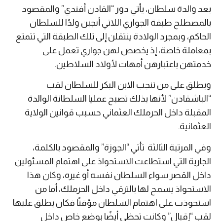
بعد والدة سلطان، يأتي دور “القادن أفندي” والمقصود
بالمصطلح طبقة الجواري اللاتي أنجبن ولدًا للسلطان
الحاكم، وبمجرد الولادة ينتقلن إلى تلك الطبقة التي تتمتع
بمعاملة خاصة، إذ يخصص لهن جواري تعمل على
خدمتهن باعتبارهن أمهات لأولاد السلاطين.
ويطلق على من تنجب الابن البكر للسلطان لقب
“الباشقادن” لأنها بذلك تصبح عمليا السلطانة الوالدة
المقبلة داخل الحرملك العثماني حسبب قوانين الولاية
العثمانية.
وفي المرتبة الثالثة تأتي “الجوزة” والمقصود بالكلمة،
الجارية التي استطاعت الاستحواذ على اهتمام المسئولين
داخل القصر سواء السلطان نفسه أو غيره، وكان هذا
الاستحواذ يسمح لها بالترقي داخل الحرملك، أما من
استحوذت على اهتمام السلطان مؤقتًا فكان يطلق عليها
لقب “إقبال” وكانت تحظى أيضًا بوضع خاص داخل