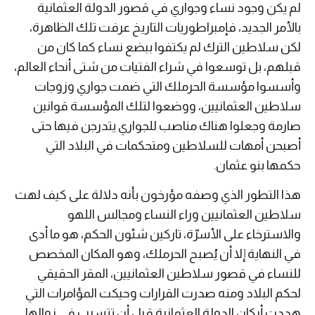
لم يكن وجود نساء وجواري في قصور الدولة العثمانية
بالأمر الجديد، فإمبراطوريات التاريخ عرفت تلك الظاهرة،
لكن سلاطين الترك لم يكتفوا ببضع نساء كما كان من
قبلهم، بل توسعوا في شراء الفتيات من شتى أنحاء العالم،
وأسسوا مؤسسة الحرملك التي ضمت جواري وزوجات
سلاطين العثمانيين، ووضعوا لتلك المؤسسة قوانين
صارمة وجعلوا هناك مناصب للجواري يتدرجن فيها حتى
أصبحن أمهات للسلاطين ومتحكمات في البلاد التي
حكمها بنو عثمان.
هذا التطور الذي وصفه مؤرخون بأنه دلالة على كيف لهث
سلاطين العثمانيين وراء النساء ومجالس اللهو
والاسترخاء على الأسرّة، تاركين شئون الحكم، هو ما أدى
في النهاية إلا أن يُصبح الحرملك، وهو المكان المخصص
للنساء في قصور سلاطين العثمانيين، المقر الحقيقي
لحكم البلاد ومنه صدرت القرارات وحيكت المؤامرات التي
هددت أركان الدولة العثمانية قبل أن تتسبب في زوالها