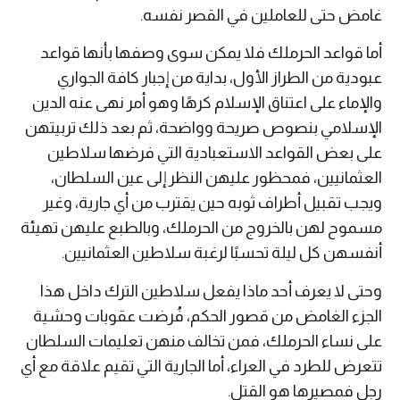
غامض حتى للعاملين في القصر نفسه.
أما قواعد الحرملك فلا يمكن سوى وصفها بأنها قواعد
عبودية من الطراز الأول، بداية من إجبار كافة الجواري
والإماء على اعتناق الإسلام كرهًا وهو أمر نهى عنه الدين
الإسلامي بنصوص صريحة وواضحة، ثم بعد ذلك تربيتهن
على بعض القواعد الاستعبادية التي فرضها سلاطين
العثمانيين، فمحظور عليهن النظر إلى عين السلطان،
ويجب تقبيل أطراف ثوبه حين يقترب من أي جارية، وغير
مسموح لهن بالخروج من الحرملك، وبالطبع عليهن تهيئة
أنفسهن كل ليلة تحسبًا لرغبة سلاطين العثمانيين.
وحتى لا يعرف أحد ماذا يفعل سلاطين الترك داخل هذا
الجزء الغامض من قصور الحكم، فُرضت عقوبات وحشية
على نساء الحرملك، فمن تخالف منهن تعليمات السلطان
تتعرض للطرد في العراء، أما الجارية التي تقيم علاقة مع أي
رجل فمصيرها هو القتل.