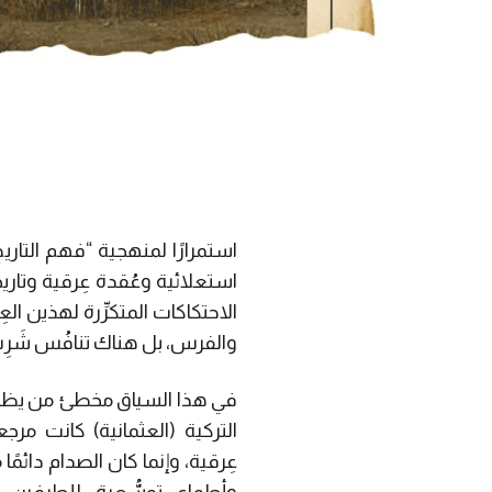
استمرارًا لمنهجية “فهم التار
استعلائية وعُقدة عِرقية وتاريخ
الاحتكاكات المتكرِّرة لهذين العِ
والفرس، بل هناك تنافُس شَرِ
في هذا السياق مخطئ من يظن 
التركية (العثمانية) كانت مرج
عِرقية، وإنما كان الصدام دائمً