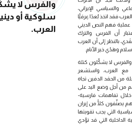
ولذلك نجد أن الأتراك
والفرس لا يشكِّ
عي والسياسي الإيراني،
سلوكية أو ديني
ب فقد اتخذ بُعدًا عِرقيًّا
على عملية فهم النص الديني
العرب.
عتبار أن الفرس والترك
دي، بالنظر إلى أن العرب
لام وهَدْي خير الأنام.
 والفرس لا يشكِّلون كتلة
 مع العرب، واستشعر
علة من الحقد الدفين تجاه
هم من أجل وضع اليد على
خلال تفاهمات فارسية-
م يصنِّفون كلًّا من إيران
سياسية التي يجب تقويتها
 الداخلية التي قد تؤدي