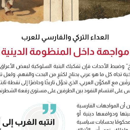
العداء التركي والفارسي للعرب
مواجهة داخل المنظومة الدينية
يخ” وضبط الأحداث فإن تفكيك البنية السلوكية لبعض الأعراق ا
ية تجاه كل ما هو عربي يحتاج لكثيرٍ من البحث والفهم، ولعل تناو
رقَين مع المكوِّن العربي، الذي تحوَّل تاريخًا وحاضرًا إلى نقطة ثابت
س على اقتسام النفوذ بين الطرفين على مستوى رقعة الشطرنج ا
أن المواجهات الفارسية
عيتها ودوافعها دينية أو
انتبه الغرب إلى أ
ا محكومًا بحسابات سياسية