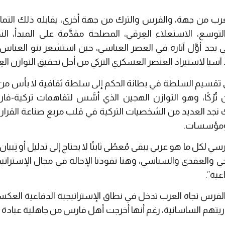
ن العرب من جهة، والفرس والترك من جهة أخرى، يقابله ذلك التما
 التوسع، الاستعلاء العِرقي، المصلحة مقدَّمة على المبدأ، 
هي يجد أوَّل آثاره في العصر العباسي، حين استشعر بنو العب
آسيا لاستيراد العنصر العسكري التركي من أجل تحقيق التوازن ال
ى تقسيم السلطة في بطانة الحكم إلى سلطة ثقافية لا بأس من 
ن تُرْكًا، وهو التوازن الهجين الذي أسَّس لتفاهمات تركية-
جد العديد من الشخصيات التركية في قلب مربع صناعة القرار ال
ا ومؤسسات.
ارسي لكل ما هو عربي يبقى مُعطًى ثابتًا لا يحتاج إلى تدليل أو تِب
يخي والعقدي والسياسي، وهنا تقودنا الإحالة في مجال الإستراتي
عية”.
فرس تجاه العرب تدخل في نطاق الإستراتيجية الدفاعية العكسي
يتهم الساسانية، رغم أنها أخرجت أهل فارس من جاهلية عبادة ال