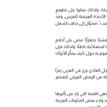
لة، ولذلك عملوا على تطويع
أجندة العِرقية للفرس، وقد
لبيت”، فتحوَّل إلى حطب يُشعِل
لًا حضاريًّا” قضى على أحلام
 استعلائية باطنًا، ولذلك فإن
 به حول: كيف يفكِّر الأتراك
 العادي يرى في العربي رمزًا
الة من الرفض العِرقي للعنصر
وهي اللعنة التي زاد من تأثيرها
جد ولاء بعض المكونات العربية
بي الجريح.