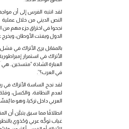
لقد انتبه الفرس إلى أن موا
النص الديني من خلال عملية 
نجحوا في اختراق جزء مهم من الم
الدول ويفتت الأوطان، ويخرج 
بالمقابل يرى الأتراك في فشل 
الأتراك في استمرار إمبراطورية
العبارة الشاذة “متسخين.. هي 
في العرب؟”.
لقد نجح الساسة الأتراك في ر
لعدم النظافة، والكسل، وقلة ا
العربي داخل تركيا، وهو ما يُفسّ
انطلاقًا مما سبق يتبيَّن أن الم
غياب توجُّه عربي وَحْدَوِي با
للأتراك أو الفرس أكثر من ولائه