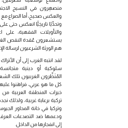
وأطماع توسُّعية للطرفين، 
منصهِرون في النسيج الاجتما
والعكس صحيح، أما الصراع مع العر
وتحدِّيًا تاريخِيًّا انعكس حتى 
والتأويلات الفقهية، على ا
يستشعرون عُقدة النقص العَقَ
هم الورثة الشرعيون لرسالة الإس
لقد انتبه الغرب إلى أن الأتراك
سلوكية أو دينية متجانسة
المُنَظِّرون الغربيون تلك الش
كل ما هو عربي، فراهَنوا علي
خيرات المنطقة العربية من 
تركية برعاية غربية، ولذلك نجده
وتركيا في خانة المحاور الجيو
ودعمها ضد التصدعات العرقية
إلى انفجارها من الداخل.