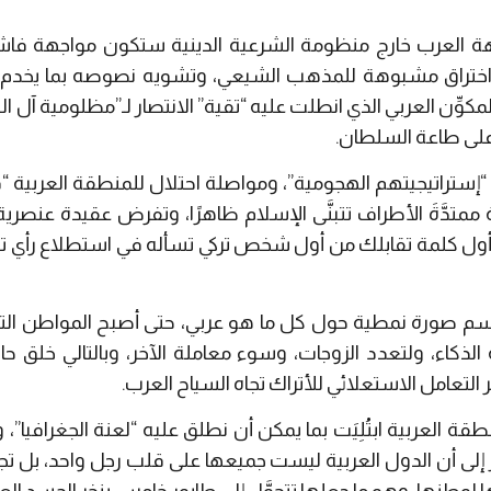
جهة العرب خارج منظومة الشرعية الدينية ستكون مواجهة فاش
اختراق مشبوهة للمذهب الشيعي، وتشويه نصوصه بما يخدم ال
كوِّن العربي الذي انطلت عليه “تقية” الانتصار لـ”مظلومية آل ا
على طاعة السلطان.
“إستراتيجيتهم الهجومية”، ومواصلة احتلال للمنطقة العربية “فش
 ممتدَّةَ الأطراف تتبنَّى الإسلام ظاهرًا، وتفرض عقيدة عنصرية
أول كلمة تقابلك من أول شخص تركي تسأله في استطلاع رأي تقوم
سم صورة نمطية حول كل ما هو عربي، حتى أصبح المواطن التركي
لذكاء، ولتعدد الزوجات، وسوء معاملة الآخر، وبالتالي خلق ح
ِر التعامل الاستعلائي للأتراك تجاه السياح العرب.
نطقة العربية ابتُلِيَت بما يمكن أن نطلق عليه “لعنة الجغرافيا”، 
لنظر إلى أن الدول العربية ليست جميعها على قلب رجل واحد، بل ت
ا لوطنها، وهو ما جعلها تتحوَّل إلى طابور خامس ينخر الجسد العر