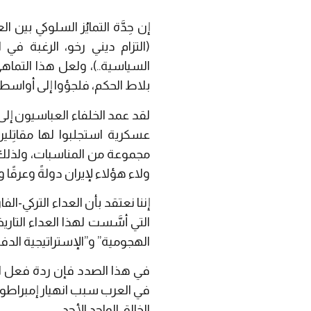
إن حِدَّة التمايُز السلوكي بي
(التزام ديني رخو، الرغبة في
السياسية..)، ولعل هذا التما
بلاط الحكم، فلجؤوا إلى أواسط 
لقد عمد الخلفاء العباسيون إل
عسكرية استجلبوا لها مقاتِلي
مجموعة من المناسبات، ولذلك ن
ولاء هؤلاء لإيران دولةً وعرقً
إننا نعتقد بأن العداء التركي-الف
التي أسَّست لهذا العداء التار
الهجومية” و”الإستراتيجية الدفا
في هذا الصدد فإن ردة فعل ال
في العرب سبب انهيار إمبراطور
الخالق الواحد الأحد.