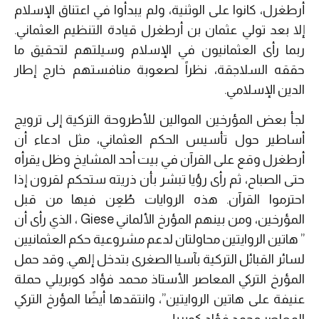
أرطغرل، كانوا على الوثنية، ولم يبدأوا في اعتناق الإسلام
إلا بعد تولي عثمان بن أرطغرل قيادة التنظيم العثماني.
ربما رأى العثمانيون في الإسلام وسيلتهم لتحقيق ما
حققه السلاجقة، نظراً لصعوبة منافستهم خارج إطار
الدين الإسلامي.
لجأ بعض المؤرخين الموالين للأطروحة التركية إلى ترويج
أساطير حول تأسيس الحكم العثماني، مثل ادعاء أن
أرطغرل وقع على القرآن في بيت أحد المشايخ وظل يقرأه
حتى الصباح، ثم رأى رؤيا تبشر بأن ذريته ستحكم لقرون إذا
احترموا القرآن. هذه الروايات طُعِن فيها من قبل
المؤرخين، ومن بينهم المؤرخ الألماني Giese ، الذي رأى أن
” هاتين الروايتين محاولتان لدعم مشروعية حكم العثمانيين
لسائر القبائل التركية بآسيا الصغرى بتدخل إلهي. وقد حمل
المؤرخ التركي المعاصر الأستاذ محمد فؤاد كوبريلي حملة
عنيفة على هاتين الروايتين”، وانتقدها أيضًا المؤرخ التركي