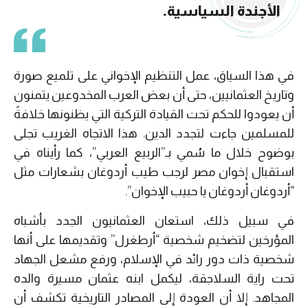
الأجندة السياسية.
في هذا السياق، عمل التنظيم الإخواني على تلميع صورة
وتاريخ العثمانيين، حتى أن بعض العرب المخدوعين يتمنون
أن يعودوا للحكم تحت القيادة التركية التي يظنونها خلافةً
للمسلمين جاءت لتجدد الدين. هذا الاتجاه الغريب تجلى
بوضوح خلال ما سُمي بـ”الربيع العربي”، كما رأيناه في
استقبال إخوان مصر لرجب طيب أردوغان بشعارات مثل
“أردوغان أردوغان يا حبيب الإخوان”.
في سبيل ذلك، استعان العثمانيون الجدد بأشباه
المؤرخين لتضخيم شخصية “أرطغرل” وتقديمها على أنها
شخصية ذات دور رائد في الإسلام، ورفع مشعل الجهاد
تحت راية السلاجقة، ليكمل ابنه عثمان مسيرة والده
المجاهد. إلا أن العودة إلى المصادر التاريخية تكشف أن