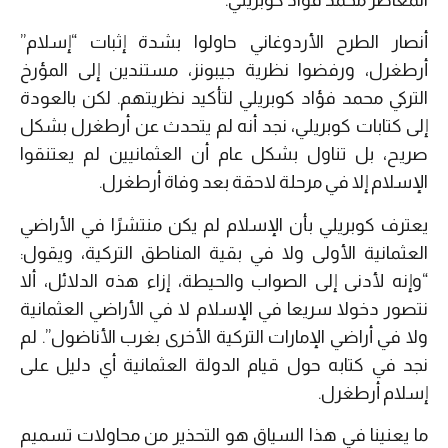
المعاصر محمد فؤاد كوبريلي.
أنصار الطرح الأردوغاني حاولوا بشدة إثبات “إسلام”
أرطغرل، ورفضوا نظرية جيبونز، مستندين إلى المؤرخ
التركي محمد فؤاد كوبريلي لتأكيد نظريتهم. لكن بالعودة
إلى كتابات كوبريلي، نجد أنه لم يتحدث عن أرطغرل بشكل
صريح، بل تناول بشكل عام أن العثمانيين لم يعتنقوا
الإسلام إلا في مرحلة لاحقة بعد وفاة أرطغرل.
يعترف كوبريلي بأن الإسلام لم يكن منتشرًا في الأراضي
العثمانية الأولى ولا في بقية المناطق التركية، ويقول:
“وإنه لأدنى إلى الصواب والحيطة، إزاء هذه الدلائل، ألا
نتصور دخولا سريعا في الإسلام لا في الأراضي العثمانية
ولا في أراضي الإمارات التركية الأخرى بغرب الأناضول”. لم
نجد في كتابه حول قيام الدولة العثمانية أي دليل على
إسلام أرطغرل.
ما يعنينا في هذا السياق هو التحذير من محاولات تسميم