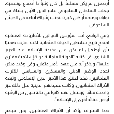
أرطغرل لم يكن مسلماً، بل كان وثنياً ذا أطماع توسعية،
جعلت السلطان السلجوقي علاء الدين الأول يشك في
نواياه ويمنحه أراضي كبيرة لتجنب إشراك أتباعه في الجيش
السلجوقي.
وفي الواقع، أحد المؤرخين الموالين للأطروحة العثمانية
امتدح تاريخ سلاطين الدولة العثمانية لكنه اعترف ضمنيًا
بأن أرطغرل لم يكن على عقيدة الإسلام. عبد العزيز
الشناوي، في كتابه “الدولة العثمانية دولة إسلامية مفترى
عليها”، ويذكر أنه على عهد الأمير عثمان، وفي وقت مبكر،
تحدد الوضع الديني والعسكري والسياسي للأتراك
العثمانيين، فقد اعتنق هذا الأمير الدين الإسلامي وتبعه
الأتراك العثمانيون. وكانت عقيدتهم الدينية قبل ذلك غير
واضحة تمامًا، ويحتمل أنهم كانوا في حالة تحول من الوثنية
أو من عقائد أخرى إلى الإسلام”.
هذا الاعتراف يؤكد أن الأتراك العثمانيين، بمن فيهم