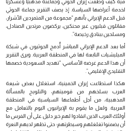
فيه كيف وظفت إيران الحوثي وجماعته مذهبيًّا وعسكريًّا
لخدمة أغراضها السياسة. إذ يصف التقرير جماعة الحوثي
قبل الدعم الإيراني بأنهم “مجموعة من المتمردين الأشرار،
مقاتلون قبليون غير محنكين، يركضون مرتدين الصنادل،
ومسلحين ببنادق رخيصة”.
أما بعد الدعم الإيراني المباشر أُدمج الحوثيون في شبكة
الميليشيات التابعة لها في المنطقة العربية. ويرى التقرير
أن هذا الدعم غرضه الأساسي: “تهديد السعودية خصمها
التقليدي الإقليمي”.
هكذا استطاعت إيران الخمينية، استغلال بعض شيعة
العرب بسلخهم من قوميتهم، والتلويح بالمسألة
المذهبية، من أجل أطماعها السياسية في المنطقة
العربية. ولعل ما يقوم به الإيرانيون اليوم بالتعامل مع
أولئك العرب الذين انقادوا لهم خير دليل على أن الفرس ما
أن يضمنوا تغلغلهم وسيطرتهم؛ حتى تظهر لديهم النعرة