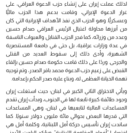
لذلك عملت إيران على إنشاء حزب الدعوة العراقي، على
غرار الدعوة الإيراني، وقامت بدعم هذا الحزب ماليًّا
وعسكريًّا. وهو الحزب الذي نفذ الأهداف الإيرانية التي كان
من أبرزها محاولة اغتيال الرئيس العراقي صدام حسين
وعدد من وزرائه، كما فجر الحزب القنابل والعبوات الناسفة
في عدة وزارات عراقية، بل حتى في جامعة المستنصرية
الشهيرة، وأدى ذلك إلى سقوط العديد من القتلى
والجرحى. وردًا على ذلك قامت حكومة صدام حسين بإلقاء
القبض على زعيم حزب الدعوة محمد باقر الصدر، وتم توجيه
تهمة الخيانة العظمى له، وبناءٍ عليه صدر الحكم بإعدامه.
ويأتي الاختراق الثاني الكبير في لبنان؛ حيث استغلت إيران
وجود طائفة كبيرة تابعة لها في الجنوب، وبدأت إيران تقدم
المساعدات المالية لتابعيها في لبنان، وهي المساعدات
التي قدرها البعض بحوالي مائة مليون دولار سنويًا. كما
ساندت إيران تأسيس حركة أمل اللبنانية، وكلمة أمل هي
اختصار لـ”أفواج المقاومة اللبنانية”. ويؤكد الباحث الأردني