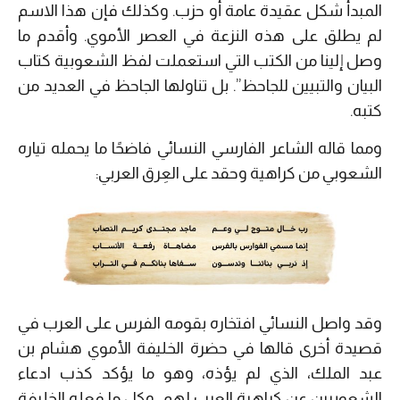
المبدأ شكل عقيدة عامة أو حزب. وكذلك فإن هذا الاسم
لم يطلق على هذه النزعة في العصر الأموي. وأقدم ما
وصل إلينا من الكتب التي استعملت لفظ الشعوبية كتاب
البيان والتبيين للجاحظ”. بل تناولها الجاحظ في العديد من
كتبه.
ومما قاله الشاعر الفارسي النسائي فاضحًا ما يحمله تياره
الشعوبي من كراهية وحقد على العِرق العربي:
وقد واصل النسائي افتخاره بقومه الفرس على العرب في
قصيدة أخرى قالها في حضرة الخليفة الأموي هشام بن
عبد الملك، الذي لم يؤذه، وهو ما يؤكد كذب ادعاء
الشعوبيين عن كراهية العرب لهم، وكل ما فعله الخليفة