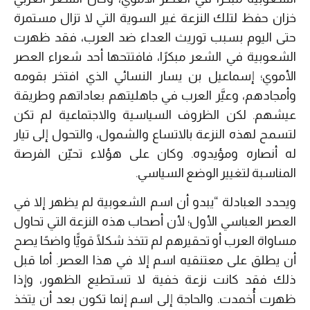
خزان حفظ لتلك النزعة غير السوية التي لا تزال مستمرة
حتى اليوم بسبب توريث العداء ضد العرب، فقد ظهرت
الشعوبية في الشعر مبكرًا، فافتتحها أحد شعراء العصر
الأموي؛ إسماعيل بن يسار النسائي الذي افتخر بقومه
وأمجادهم، وعيَّر العرب في جاهليتهم بعاداتهم وطريقة
عيشهم. لكن الظروف السياسية والاجتماعية لم تكن
لتسمح لهذه النزعة بالاتساع والشمول، والتحول إلى تيار
له أنصاره ومؤيدوه. وكان على هؤلاء تحيّن الفرصة
المناسبة لتغيير الوضع السياسي.
ويحدد العبادلة “يبدو أن اسم الشعوبية لم يظهر إلا في
العصر العباسي الأول؛ لأن أصحاب هذه النزعة التي تحاول
مساواة العرب أو تحقيرهم لم تتخذ شكلًا قويًّا واضحًا يصح
أن يطلق على معتنقيه اسم إلا في هذا العصر. أما قبل
ذلك فقد كانت نزعة خفية لا تستطيع الظهور، وإذا
ظهرت أُخمدت. والحاجة إلى اسم إنما تكون بعد أن يتخذ