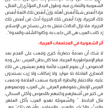
الشُّعوبية والتمادي فيه، وطول الجدال المؤدِّي إلى القتال،
فإذا أبغض شيئاً أبغضَ أهلَه، وإنْ أبغَضَ تلك اللغةَ أبغض
تلكَ الجزيرةَ، وإذا أبغض تلك الجزيرةَ أحبَّ مَن أبغض تلك
الجزيرة، فلا تزال الحالاتُ تنتقل به حتى ينسلخ من الإسلام،
إذ كانت العرب هي التي جاءت به، وكانوا السَّلف والقدوة
“.
.
أثر الشعوبية في المجتمعات العربية:
لا شك أن صدمةً حضاريةً كبرى وقعت على العجم بعد
قيام الإمبراطورية العربية، فما كان يظن الفرس -على وجه
الخصوص- أن يقوم للعرب قائمة وهم يعيشون في تلك
الصحاري القاحلة بلا موارد ولا إمكانات ولا إرث يستندون
عليه، فالاحتقار والنظرة الدونية سبغت العلاقة ودفعت
الفرس للإيمان بتفوقهم العرقي على العرب، ووصفوهم
في كثير من أشعارهم وكتبهم باللصوص وآكلي السحالي،
قال الجاحظ: ”
والشّعوبيّة
تهجو
العرب
بأكل
العلهز،
والفثّ،
والدّعاع،
والهبيد،
والمغافير،
وأشباه
ذلك
” وهي