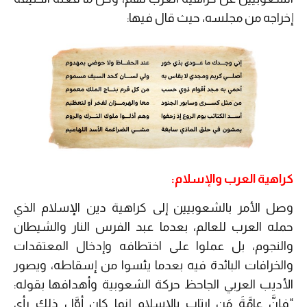
إخراجه من مجلسه، حيث قال فيها:
كراهية العرب والإسلام:
وصل الأمر بالشعوبيين إلى كراهية دين الإسلام الذي
حمله العرب للعالم، بعدما عبد الفرس النار والشيطان
والنجوم، بل عملوا على اختطافه وإدخال المعتقدات
والخرافات البائدة فيه بعدما يئسوا من إسقاطه، ويصور
الأديب العربي الجاحظ حركة الشعوبية وأهدافها بقوله:
“
فإنَّ عامَّةَ مَن ارتاب بالإسلام إنما كان أوَّل ذلك رأي