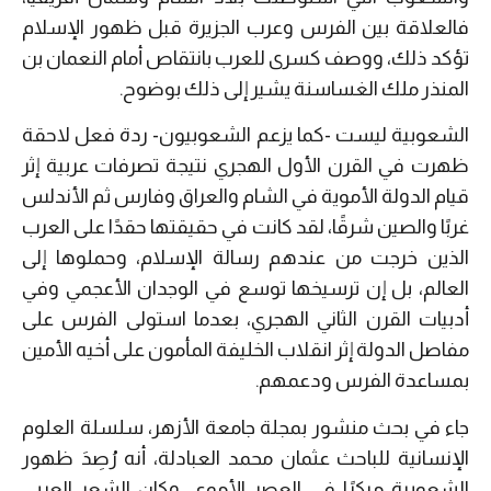
فالعلاقة بين الفرس وعرب الجزيرة قبل ظهور الإسلام
تؤكد ذلك، ووصف كسرى للعرب بانتقاص أمام النعمان بن
المنذر ملك الغساسنة يشير إلى ذلك بوضوح.
الشعوبية ليست -كما يزعم الشعوبيون- ردة فعل لاحقة
ظهرت في القرن الأول الهجري نتيجة تصرفات عربية إثر
قيام الدولة الأموية في الشام والعراق وفارس ثم الأندلس
غربًا والصين شرقًا، لقد كانت في حقيقتها حقدًا على العرب
الذين خرجت من عندهم رسالة الإسلام، وحملوها إلى
العالم، بل إن ترسيخها توسع في الوجدان الأعجمي وفي
أدبيات القرن الثاني الهجري، بعدما استولى الفرس على
مفاصل الدولة إثر انقلاب الخليفة المأمون على أخيه الأمين
بمساعدة الفرس ودعمهم.
جاء في بحث منشور بمجلة جامعة الأزهر، سلسلة العلوم
الإنسانية للباحث عثمان محمد العبادلة، أنه رُصِدَ ظهور
الشعوبية مبكرًا في العصر الأموي، وكان الشعر العربي