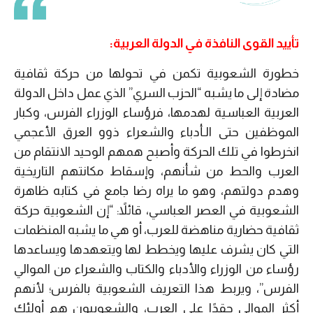
تأييد القوى النافذة في الدولة العربية:
خطورة الشعوبية تكمن في تحولها من حركة ثقافية
مضادة إلى ما يشبه “الحزب السري” الذي عمل داخل الدولة
العربية العباسية لهدمها، فرؤساء الوزراء الفرس، وكبار
الموظفين حتى الـأدباء والشعراء ذوو العرق الأعجمي
انخرطوا في تلك الحركة وأصبح همهم الوحيد الانتقام من
العرب والحط من شأنهم، وإسقاط مكانتهم التاريخية
وهدم دولتهم، وهو ما يراه رضا جامع في كتابه ظاهرة
الشعوبية في العصر العباسي، قائلاً: “إن الشعوبية حركة
ثقافية حضارية مناهضة للعرب، أو هي ما يشبه المنظمات
التي كان يشرف عليها ويخطط لها ويتعهدها ويساعدها
رؤساء من الوزراء والأدباء والكتاب والشعراء من الموالي
الفرس”، ويربط هذا التعريف الشعوبية بالفرس؛ لأنهم
أكثر الموالي حقدًا على العرب، والشعوبيون هم أولئك