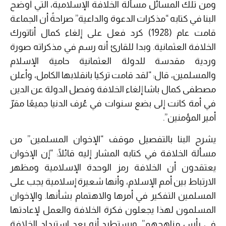
ومن تلك المسائل مسألة الخلافة الإسلامية، التي أوضح
البنا في كتابه “مذكرات الدعوة والداعية” صراحةً أن الجماعة
قامت عام (1928) كرد فعل على إلغاء كمال أتاتورك
الخلافة العثمانية. وبدا للقارئ أنه رسم في مذكراته صورة
وردية مقدسة للدولة العثمانية حامية الإسلام
والمسلمين، قال: “لقد قامت تركيا بانقلابها الكامل، وأعلن
مصطفى كمال باشا إلغاء الخلافة وفصل الدولة عن الدين
في أمة كانت إلى بضع سنوات في عُرف الدنيا جميعًا مقرّ
أمير المؤمنين”.
يشرح البنا بالتفصيل موقف “الإخوان المسلمين” من
مسألة الخلافة في كتابه المشار إليه قائلًا: “إن الإخوان
يعتقدون أن الخلافة رمز الوحدة الإسلامية ومظهر
الارتباط بين أمم الإسلام، وأنها شعيرة إسلامية يجب على
المسلمين التفكير في أمرها والاهتمام بشأنها. والإخوان
المسلمون لهذا يجعلون فكرة الخلافة والعمل لإعادتها
في رأس مناهجهم”. ويستطرد أنه بعد استرداد الخلافة