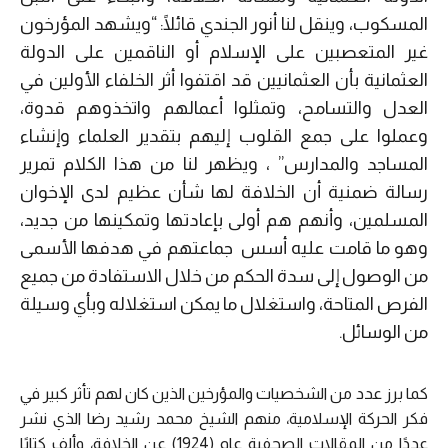
المسكوب، وينقل لنا أنور الجندي قائلًا: “ويشهد المؤرخون
غير المتعصبين على الإسلام أو الناقمين على الدولة
العثمانية بأن العثمانيين قد اقتفوا أثر الخلفاء الأولين في
العدل والتسامح، وتمثلوا أعمالهم واتخذوهم قدوة،
وعملوا على جمع القلوب إليهم بتقدير العلماء وإنشاء
المساجد والمدارس” ، ويظهر لنا من هذا الكلام تمرير
رسالة ضمنية أن الخلافة لها شأن عظيم لدى الإخوان
المسلمين، وأنهم هم أولى بإعادتها وتمكينها من جديد،
وهو ما قامت عليه أسس جماعتهم في هدفها الأسمى
من الوصول إلى سدة الحكم من خلال الاستفادة من جميع
الفرص المتاحة، واستغلال ما يمكن استغلاله وبأي وسيلة
من الوسائل.
كما برز عدد من الشخصيات والمؤرخين الذين كان لهم تأثر كبير في
فكر الحركة الإسلامية، منهم الشيخ محمد رشيد رضا الذي نشر
عددًا من المقالات الصحفية عام (1924) عن الخلافة، وألف كتابًا