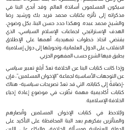
سيكون المسلمون أساتذة العالم. وقد أبدى البنا في
مذكراته إلى تأثره بكتابات محمد فريد بك ورشيد رضا
والشيخ محمد عبده. وهكذا حدد حسن البنا، بكل وضوح،
الهدف الإستراتيجي لجماعات الإسلام السياسي، الذي
يقتضي اتخاذ خطوات تمهيدية، أهمها على الإطلاق
الانقلاب على الدول العلمانية، وتحويلها إلى دول إسلامية
يطبق فيها الشرع حسب المفهوم الحزبي.
وإذا كانت كتابات البنا عن الخلافة تعدّ أبلغ تعبير سياسي
عن التوجهات الأساسية لجماعة “الإخوان المسلمين”، فإن
-إضافةً إلى كتاباته، التي قد تعدّ تصريحات سياسية- هناك
كتابات أكاديمية مهمة نظّرت في موضوع إعادة إحياء
الخلافة الإسلامية.
ويُلاحظ في كتابات الإخوان المسلمين وأنصارهم
والمتأثرين بفكرهم بعد البنا؛ المحافظة على التأكيد على
الدولة العثمانية ومسألة الخلافة، والبكاء على اللبن