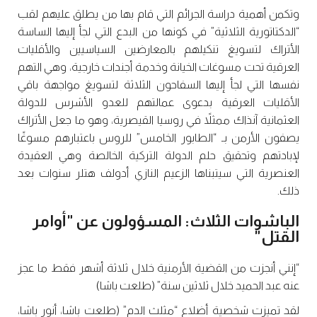
وتكمن أهمية دراسة الجرائم التي قام بها من يطلق عليهم لقب
“الدكتاتورية الثلاثية” في كونها من البدع التي لجأ إليها الساسة
الأتراك لتسويغ تنكيلهم بالمعارضين السياسيين والأقليات
العرقية تحت مسوغات الخيانة وخدمة أجندات خارجية، وهي التهم
نفسها التي لجأ إليها السفاحون الثلاثة لتسويغ مواجهة باقي
الأقليات العرقية بدعوى عمالتهم للعدو الأشرس للدولة
العثمانية آنذاك ممثلاً في روسيا القيصرية، وهو ما جعل الأتراك
يصفون الأرمن بـ “الطابور الخامس” للروس باعتبارهم مسوغًا
لإبادتهم وتحقيق حلم الدولة التركية الخالصة وهي العقيدة
العنصرية التي سيتبناها الزعيم النازي أدولف هتلر سنوات بعد
ذلك.
الباشوات الثلاث: المسؤولون عن "أوامر
القتل"
“إنني أنجزت من القضية الأرمنية خلال ثلاثة أشهر فقط ما عجز
عنه عبد الحميد خلال ثلاثين سنة” (طلعت باشا)
لقد تميزت شخصية أضلاع “مثلث الدم” (طلعت باشا، أنور باشا،