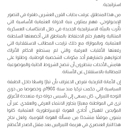
استراتيجية.
من هذا المنطلق، عرفت بدايات القرن العشرين طفرة في التصور
الإيديولوجي، فهم يمثلون بنية الدولة العثمانية الأساسية التي
تأثرت بالبيئة الاستراتيجية الجديدة في ظل الانتكاسات العسكرية
المتتالية وانهيار حلم الاحتفاظ بالمناطق التي أخضعتها السلطنة
العثمانية. وبالموازاة مع ذلك تزايدت المطالب الاستقلالية التي
رفعتها الأقليات العرقية والتي لم يستطع الحكام الأتراك
احتواءهم باعتبارهم أحد مكونات الشخصية الوطنية، وظلوا على
هامش الأحداث ينتظرون أن تنضج الشروط الذاتية والموضوعية
للمطالبة بالاستقلال عن الأستانة.
إن الأمانة التاريخية تفرض الاعتراف بأن تيارًا واسعًا داخل الطبقة
السياسية التي حكمت تركيا منذ سنة 1908م، وخصوصا من ذوي
التوجه الليبرالي، كان يسعى إلى تأسيس دولة حرة متعددة الأعراق
ترى في المواطنة معيارًا يتجاوز الانتماء العرقي والعقدي، غير أن
المؤيدين للهيكل أُحادي الهوية للإمبراطورية العثمانية كانوا
يتبنون موقفًا متشددًا من مسألة الهوية القومية. ولعل نجاح
هذا التيار العنصري في هزيمة الليبراليين بعد مقتل الصدر الأعظم