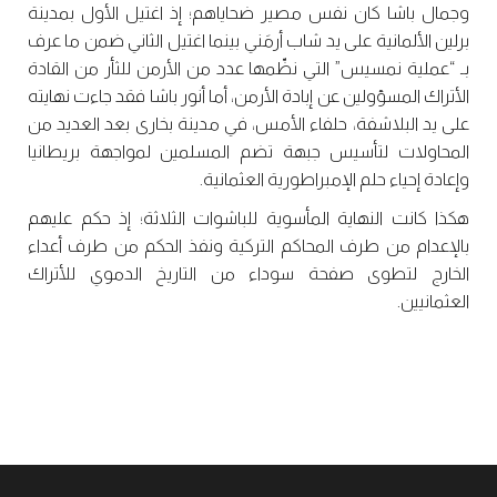
وجمال باشا كان نفس مصير ضحاياهم؛ إذ اغتيل الأول بمدينة
برلين الألمانية على يد شاب أرمَني بينما اغتيل الثاني ضمن ما عرف
بـ “عملية نمسيس” التي نظّمها عدد من الأرمن للثأر من القادة
الأتراك المسؤولين عن إبادة الأرمن، أما أنور باشا فقد جاءت نهايته
على يد البلاشفة، حلفاء الأمس، في مدينة بخارى بعد العديد من
المحاولات لتأسيس جبهة تضم المسلمين لمواجهة بريطانيا
وإعادة إحياء حلم الإمبراطورية العثمانية.
هكذا كانت النهاية المأسوية للباشوات الثلاثة؛ إذ حكم عليهم
بالإعدام من طرف المحاكم التركية ونفذ الحكم من طرف أعداء
الخارج لتطوى صفحة سوداء من التاريخ الدموي للأتراك
العثمانيين.