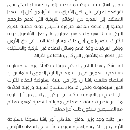
جمال باشا) ببنية سلوكية متعصبة تؤمن بالاستثناء التركي وترى
تفوقهم العرقي على باقي الأعراق، حيث لجأوا، من أجل إثبات هذا
المعتقد، إلى العديد من الوقائع التاريخية التي تدعم طرحهم
ليصلوا إلى قناعة مفادها ضرورة تأسيس دولة حاضنة للعرق
التركي فقط وهو ما جعلهم يعملون على جعل الأناضول دولة
للأتراك لينهجوا من أجل ذلك مسار الاغتيالات في حق الأرمن
وباقي العرقيات وكذا قمع وسائل الإعلام غير التركية والاستيلاء
على العقارات والأصول التي كان يملكها غير الأتراك.
لقد شكل هذا الثلاثي الحاكم مزيجًا متكاملاً ووحدة متمازجة
جعلتهم يساهمون في رسم معالم التاريخ الدموي للعثمانيين، إذ
استطاع طلعت باشا أن يؤثر في البنية السلوكية للحكام الأتراك
الذين سيعقبونه والذين قاموا باستنساخ أساليبه ورؤيته القائمة
على الدمج بين القومية التركية التي ترتكن إلى الدين من أجل بلورة
مشاعر عنصرية عنيفة لخصها في مقولته الشهيرة “مهما فعلتم
مع المسيحيين سيكون ذلك أمرا ممتعا”.
من جانبه وجد وزير الدفاع العثماني أنور باشا مسوغًا لاستباحة
الأرمن من خلال تحميلهم مسؤولية فشله في استعادة الأراضي