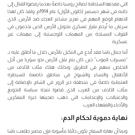
التي فقدتها السلطنة لصالح روسيا خاصةً بعدما رفضوا القتال إلى
جانبه في شهر ديسمبر (كانون الأول) عام 1914م. ولقد كان لهذا
الاتهام الوقع المهم في تعزيز مشاعر العداء ضد الأرمن، الذي
سرعان ما تُرجم بقرار عسكري بتحويل الأرمن الذين يخدمون في
القوات المسلحة من المهمات اللوجستية إلى مهمات غير
عسكرية.
أما جمال باشا فقد أبدع في التنكيل بالأرمن خلال ما أطلق عليه بـ
“مسيرات الموت” حين كان يتم نقل الأرمن نحو سوريا من أجل
التخلص منهم في الطريق، وبذلك هلك مئات الآلاف من
الأطفال والنساء والشيوخ في مناطق خاضعة للسيطرة
العثمانية خاصةً في منطقة دير الزور في الشام، بالإضافة إلى
مئات الآلاف من العرب الذي قضوا نتيجة سياسة التجويع
والاغتيالات والإعدامات التي ذهب ضحيتها خيرة المفكرين
والأدباء والفقهاء العرب.
نهاية دموية لحكام الدم:
وبما أن نهاية السفاح تكون دائمًا مأسوية فإن مصير طلعت باشا