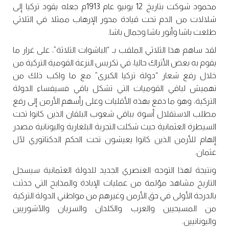
محمود شوكت بتاريخ 12 يونيو عام 1913م جعله يقود تركيا إلى
شلالات من الدم تحت قيادة محور الإرهاب ممثلا في الثلاثي
طلعت باشا وأنور باشا وجمال باشا.
لقد ساهم هذا الثلاثي الملقب بـ “الباشوات الثلاثة”، على غرار ما
يقوم به بعض الأتراك حاليا، في تكريس النزعة القومية التركية من
خلال رفع شعار “دولة تركيا الكبرى” مع ما واكب ذلك من
تهميش لباقي القوميات التي تشكل باقي فسيفساء الدولة
التركية، وهو ما دفع بهذه الأقليات وعلى رأسهم الأرمن إلى رفع
مطلب الاستقلال أسوة بباقي شعوب البلقان الذين كانوا تحت
السيطرة العثمانية حيث شكلت التجربة البلغارية واليونانية مصدر
إلهام للأرمن الذين كانوا يعيشون تحت الحكم الدكتاتوري لآل
عثمان.
ونتيجة لهذا التوجه العنصري الجديد للدولة العثمانية سيسجل
التاريخ مشاهد مؤلمة من عمليات الإبادة والمذابح التي حدثت
بالدرجة الأولى في حق الأرمن وغيرهم من مواطني الدولة التركية
من المسيحيين والعرب والكلدان والسريان والآشوريين
واليونانيين.