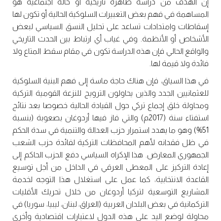
إن الهدف من دراسة ظاهرة تاريخية أو حالة اجتماعية هو
المساهمة في فهم بعض التعبيرات السلوكية الحالية أو تكون لها
إسقاطات وامتدادات تساعد على تحليل النسق السياسي لبعض
الأشخاص أو الأنظمة. وفي غياب أي ارتباط بين الحدث التاريخي
والواقع الحالي فإن هذه الدراسة تكون في مقام سقط المتاع ولا
فائدة ولا قيمة لها.
في هذا السياق، فإن هناك حاجة ماسة إلى فهم البنية السلوكية
للعثمانيين الجدد والذين يحاولون الترويج للنزعة القومية التركية
ومحاولة خلق إجماع تركي حول القيادة الحالية خصوصا بعد نتائج
استفتاء سنة (2017م) والتي فاز فيها أردوغان بصعوبة (بنسبة
51%) وهو ما يهدد استمرار حزب العدالة والتنمية في سدة الحكم
في ظل فقدانه لأهم المحافظات التركية لفائدة حزب الشعب
الجمهوري المعارض. هذا الإكراه السياسي دفع الحزب الحاكم إلى
إعادة التركيز على المعطى العرقي في الداخل من أجل توسيع
القاعدة الانتخابية، كما عمل على استغلال هذا التوجه لخدمة
المشاريع التوسعية لتركيا أردوغان من خلال تحريك الأقليات
التركمانية في بعض البلدان العربية (العراق، لبنان، ليبيا، سوريا) في
محاولة لوضع اليد على هذه الدول لاعتبارات اقتصادية وأخرى