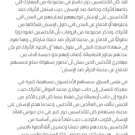
لقد كان للأندلسيين دور حاسم في مجموعة من المعارك التي
خاضها الأتراك وخاصة ضد الإسبان، حيث استغل الأتراك حقد
الأندلسيين على الإسبان لتوجيههم لمحاربتهم في المدن التي
يحتلونها أو الدفاع عن المدن التي حاول الإسبان افتكاكها من
الأتراك. وتذكر مجموعة من الروايات بأن الأندلسيين لعبوا دورًا
بطوليًّا في الدفاع عن مدينة الجزائر ضد حملة شارلكان، وهنا نعود
إلى شهادة امبارك الملي التي يقول فيها “إن الجنود الأتراك لم يكن
عددهم يتجاوز الثمانمائة، يُضاف إليهم نحو خمسة آلاف من
مهاجري الأندلس الذين يمكن أن نتصور بسهولة مبلغ تحمسهم
للدفاع عن مدينة الجزائر ضد الإسبان”.
في نفس السياق، سيساهم الأندلسيون مساهمة كبيرة في
معركة تلمسان إلى جانب مولاي محمد الموالي للأتراك حيث
حاربوا إلى جانب أربعمائة تركي فقط بينما كان الجزء الأكبر من
الجيش يتألف من العائدين من الأندلس. وعندما هجم الإسبان على
مدينة مستغانم كان للأندلسيين دور كبير في دحر جيوش القائد
الإسباني الكونت الكوديت حيث تفاجأ بجيش أساسه من
الأندلسيين وعددهم يناهز خمسًا وعشرين ألفًا ألحقوا بالجيش
الإسباني هزيمة نكراء. وبخصوص فئة المرتزقة والمسيحيين