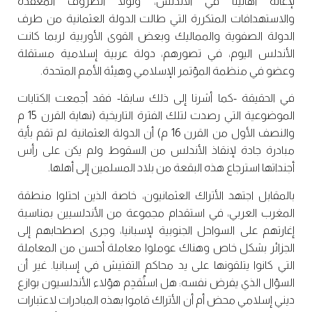
لإغاثة أهالينا في الأندلس، ولولا الظروف المعقدة
والاستهدافات المتكررة التي طالت الدولة العثمانية من طرف
الدولة الصفوية والمماليك وبعض القوى الأوربية لربما كانت
الأندلس اليوم، في تصورهم، دولة عربية إسلامية مستقلة
وعضو في منظمة المؤتمر الإسلامي وهيئة الأمم المتحدة.
في الحقيقة -كما أشرنا إلى ذلك سابقا- فقد أجمعت الكتابات
الموضوعية التي رصدت لتلك الفترة التاريخية (نهاية القرن 15 م
والنصف الأول من القرن 16 م) أن الدولة العثمانية لم تقم بأية
مبادرة جادة لإنقاذ الأندلس من السقوط ولم يكن على رأس
أجنداتها استرجاع هذه البقعة من بلاد المسلمين إلى أهلها.
بالمقابل اجتهد الأتراك العثمانيون، خاصة الذين احتلوا منطقة
المغرب العربي، في استقدام مجموعة من الأندلسيين بمناسبة
إغارتهم على السواحل الجنوبية لإسبانيا، وجرى اصطحابهم إلى
الجزائر بشكل خاص وهناك عوملوا معاملة أحسن من المعاملة
التي كانوا يتلقونها على يد محاكم التفتيش في إسبانيا. غير أن
السؤال الذي يفرض نفسه: هل استُقدِم هؤلاء الأندلسيون بوازع
ديني إسلامي محض أم أن الأتراك قاموا بهذه المبادرات لاعتبارات