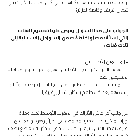
براغماتية محضة فرضتها الإكراهات التي كان يعيشها الأتراك في
شمال إفريقيا وخاصة الجزائر؟
الجواب على هذا السؤال يفرض علينا تقسيم الفئات
التي استُقْدمت أو اختُطِفَت من السواحل الإسبانية إلى
ثلاث فئات:
– المسلمين الأندلسيين
– اليهود الذين كانوا في الأندلس وهربوا من سوء معاملة
المسيحيين لهم.
– المسيحيين الذين اختطفوا في عمليات القرصنة، وأعلنوا
إسلامهم بعد اختلاطهم بسكان شمال إفريقيا.
من جانب آخر، عاش الأتراك في المغرب الأوسط تحت وطأة
ثورات متكررة طيلة فترة مقامهم في الجزائر وهو الواقع الذي
اعترف به خير الدين بربروس حيث سرد في مذكراته مقاطع تصف
كراهية الجزائريين للأتراك وهو ما جعل الحكام الأتراك يخشون