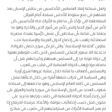
ولعل شماعة إنقاذ العثمانيين للأندلسيين من بطش الإسبان بعد
فشلهم في منع سقوط الأندلس تسقط أمام القرائن
المتقاطعة التي تؤكد بأن ما قام به الأتراك تجاه الأندلسيين كان
لأمر من أمور الدنيا وليس لأمرٍ من أمور الدين والآخرة وهو ما
يجعلنا على قناعة بأن سلاطين آل عثمان كرَّسوا عقيدة عنصرية
استعلائية راهنت على إخضاع الدول العربية والإسلامية تحت
عناوين “الخلافة الإسلامية” والتي لم تكن سوى حصان طروادة
لدغدغة اللا شعور الجماعي للمسلمين الذين كانت قلوبهم تهفوا
إلى دولة قوية ترد إلى المسلمين هيبتهم وكبرياءهم، قبل أن
يصطدموا بإرهاب الدولة العثمانية التي قتلت من العرب
والمسلمين أضعاف ما قتلته خلال عملية غزوها لشرق أوربا،
وهي السياسة التي لازالت تتبعها أنقرة من خلال ادعائها تمثيل
المسلمين في كافة العالم الإسلامي وهو ما دفعها إلى استباحة
شعوب العديد من الدول الإسلامية في سوريا وليبيا والعراق على
أمل إحياء أمجاد الدولة العثمانية التي خلفت وراءها ما يزيد على
مليون قتيل حسب إحصائيات موثقة، والأعداد مرشحة للارتفاع إذا
لم يغير الساسة الأتراك من استراتيجيتهم التي تضرب في مبادئ