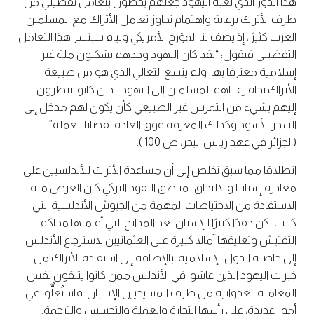
هذا الدور الذي لعبه اليهود جعلهم يحظون بتعامل تفضيلي من
طرف الأتراك برعاية واهتمام تجاوز تعامل الأتراك مع المسلمين
العرب كثيرًا، إذ يصف لنا المؤرخ الأمريكي وليام سبنسر هذا التعامل
التفضيلي فيقول: “لقد كان اليهود وحدهم يشكلون ملة غير
إسلامية معترفا بها. ولم يتسع التعالي الذي هو من طبيعة
الأتراك تجاه رعاياهم المسلمين إلى اليهود الذين كانوا ينظرون
إليهم بشيء من التمرس غير الطبيعي كأن يكون لهم مدخل إلى
السحر الأسود وكذلك المعرفة فوق العادة بقضايا العملة”.
(الجزائر في عهد رياس البحر، ص 100 ).
انطلاقا مما سبق نخلص إلى أن مساعدة الأتراك للأندلسيين على
مغادرة إسبانيا والالتحاق بمناطق النفوذ التركي كان الغرض منه
الاستفادة من الاحتياطات المهمة من الجيوش الأندلسية التي
كانت تكن حقدًا كبيرًا للإسبان بعد المذابح التي أقامتها محاكم
التفتيش وتعليقها آمالا كبيرة على العثمانيين لاسترجاع الأندلس
إلى حاضنة الدول الإسلامية، بالإضافة إلى استفادة الأتراك من
خبرات اليهود الذين عاشوا في الأندلس ممن كانوا يتلقون نفس
المعاملة العدوانية من طرف المسيحيين الإسبان، فاستُغِلٌّوا في
أمور عديدة، على رأسها التجارة والعملة والتجسس والترجمة.