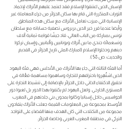
الإسبان الذين اعتنقوا الإسلام فقد اعتمد عليهم الأتراك لإخماد
الثورات المتكررة التي قام بها سكان الجزائر من جراء المعاملة غير
الإنسانية التي ميزت تعامل الأتراك مع سكان هذه المناطق.
وأيضا عندما قرر خير الدين بربروس تصفية حساباته مع سلطان
تونس بمباركة من الباب العالي، قاد جيشًا قوامه ثمانية آلاف
وتسعمائة جندي ما بين أتراك ويونانيين وألبانيين وإسبان تركوا
دينهم ودخلوا الإسلام (امبارك الملي تاريخ الجزائر في القديم
والحديث، ص 58 ).
أما الفئة الثالثة التي جاء بها الأتراك من الأندلس فهي فئة اليهود
الذين اشتُهِروا باحترافهم للتجارة وساهموا مساهمة فعَّالة في
تحقيق الاكتفاء الذاتي داخل الجزائر بالإضافة إلى تنشيط التجارة على
المستوى الخارجي. ولعل اليهود لم يكتفوا بهذا الدور بل لعبوا دور
الجواسيس داخل إسبانيا وكانوا يمدون بني جلدتهم في المغرب
الأوسط بمجموعة من المعلومات القيمة جعلت الأتراك يتفادون
مجموعة من التكتلات التي كان الهدف منها القضاء على التواجد
التركي في منطقة المغرب العربي وخاصة الجزائر.