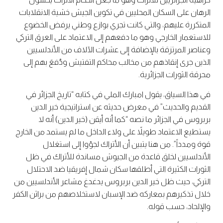
الرهان على السكان المحليين في تكوين الجيش خشية الانقلابات
المتكررة عليهم، والتي كانت تجري بوازع وطني يرفض الخضوع
للاستعمار الخارجي وهو ما دفعهم إلى الاعتماد على العرق التركي
وعناصر المرتزقة بالإضافة إلى عشرات الآلاف من الأندلسيين
الذين جرى إنقاذهم من مخالب محاكم التفتيش ودُفعَ بهم إلى
محرقة الثورات الجزائرية.
في هذا السياق، يقول امبارك الملي في كتابه “تاريخ الجزائر في
القديم والحديث” في معرض حديثه عن استراتيجية خير الدين
بربروس في الجزائر ما نصه “كما أنه أيقن (خير الدين) أنه لا
يستطيع الاعتماد طويلاً على ولاء الداخل ما لم يستمد من الخارج
قوة ومدداً”. من هنا يتبين أن الأتراك لجؤوا إلى استغلال
الأندلسيين لخلق قاعدة من الجيوش مساندة للأتراك في ظل
الثورات الكثيرة التي أطلقها سكان شمال إفريقيا ضد الاحتلال
التركي، حيث ظل خير الدين بربروس يدغدغ مشاعر الأندلسيين من
خلال تذكيرهم بمعاركه ضد الإسبان لاستخلاصهم من براثن الكفر
والإلحاد، حسب قوله.