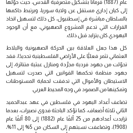
عام (1887) فرماناً بتشكيل متصرفية القدس، حيث حوَّلها
إلى كيان إداري مستقل عن ولاية سوريا، ويرتبط حاكمها
بالسلطان مباشرة في إسطنبول، كل ذلك لتسهيل اتخاذ
القرارات التي تدعم المشروع الصهيوني، مع أن الوجود
اليهودي كان يتزايد قبل ذلك.
كل هذا جعل العلاقة بين الحركة الصهيونية والبلاط
العثماني تثمر فعليًّا على الأراضي الفلسطينية تحديدًا، فقد
تحوّلت من جهود فردية مجرَّدة ومنازل عبثية متناثرة، إلى
جهود منظمة تحكمها القوانين التي صدرت لتسهيل
الاستيطان والأموال التي تدفقت لحماية المستوطنات
وتمكينها من الصمود في وجه المحيط العربي.
تضاعف أعداد اليهود في فلسطين في عهد عبدالحميد
الثاني ثلاثة أضعاف، كما تؤكد الباحثة فدوى نصيرات، بعدما
تزايدت أعدادهم من 25 ألفًا عام (1882) إلى 80 ألفًا عام
(1908)، وتضاعفت نسبتهم إلى السكان من 5% إلى 11%،