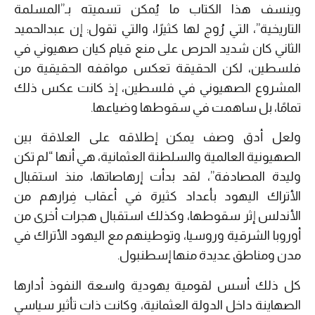
وينسف هذا الكتاب ما يُمكن تسميته بـ”المسلمة
التاريخية”، التي رُوج لها كثيرًا، والتي تقول: إن عبدالحميد
الثاني كان شديد الحرص على منع قيام كيان صهيوني في
فلسطين، لكن الحقيقة تعكس مواقفه الحقيقية من
المشروع الصهيوني في فلسطين، إذ كانت عكس ذلك
تمامًا، بل ساهمت في سقوطها وضياعها.
ولعل أدق وصف يمكن إطلاقه على العلاقة بين
الصهيونية العالمية والسلطنة العثمانية، هي أنها “لم تكن
وليدة المصادفة”، لقد بدأت إرهاصاتها، منذ استقبال
الأتراك اليهود بأعداد كثيرة في أعقاب فِرارهم من
الأندلس إثر سقوطها، وكذلك استقبال هجرات أخرى من
أوروبا الشرقية وروسيا، وتوطينهم مع اليهود الأتراك في
مدن ومناطق عديدة منها إسطنبول.
كل ذلك أسس لقومية يهودية واسعة النفوذ أدارها
الصهاينة داخل الدولة العثمانية، وكانت ذات تأثير سياسي