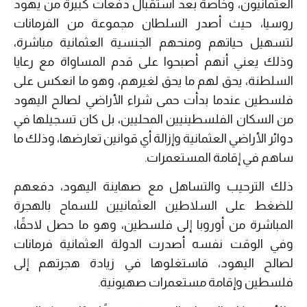
العثمانيون، وخاصة بعد استقبال دفعات كبيرة من يهود
روسيا، حيث أصدر السلطان مجموعة من الفرمانات
لتسهيل حياتهم ومنحهم الجنسية العثمانية مباشرة،
وذلك يعني أنهم أصبحوا على قدم المساواة مع رعايا
السلطنة، يحق لهم ما يحق لغيرهم، وهو ما انعكس على
فلسطين عندما بدأت حمى شراء الأراضي لصالح اليهود
من السكان الفلسطينيين المحليين، بل كان تسجيلها في
دوائر الأراضي العثمانية وإزالة أي قوانين تعارضها، وذلك ما
ساهم في إقامة المستعمرات.
ذلك الترحيب والتساهل مع صهاينة اليهود، دفعهم
للضغط على السلاطين العثمانيين للسماح بالهجرة
المباشرة من أوروبا إلى فلسطين، وهو ما حصل لاحقًا،
وفي الوقت نفسه أصدرت الدولة العثمانية فرمانات
لصالح اليهود، فاستغلوها في زيادة هجرتهم إلى
فلسطين وإقامة مستعمرات صهيونية.