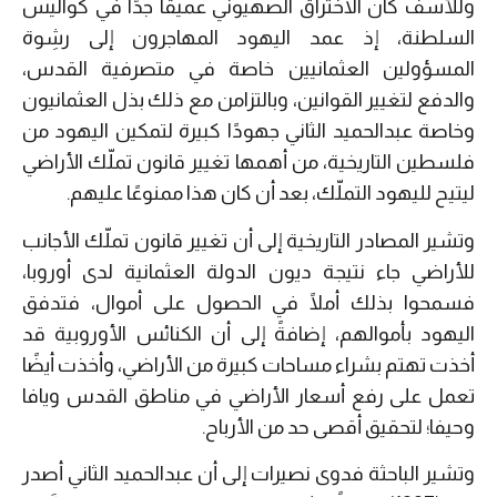
وللأسف كان الاختراق الصهيوني عميقًا جدًا في كواليس
السلطنة، إذ عمد اليهود المهاجرون إلى رشِوة
المسؤولين العثمانيين خاصة في متصرفية القدس،
والدفع لتغيير القوانين، وبالتزامن مع ذلك بذل العثمانيون
وخاصة عبدالحميد الثاني جهودًا كبيرة لتمكين اليهود من
فلسطين التاريخية، من أهمها تغيير قانون تملّك الأراضي
ليتيح لليهود التملّك، بعد أن كان هذا ممنوعًا عليهم.
وتشير المصادر التاريخية إلى أن تغيير قانون تملّك الأجانب
للأراضي جاء نتيجة ديون الدولة العثمانية لدى أوروبا،
فسمحوا بذلك أملًا في الحصول على أموال، فتدفق
اليهود بأموالهم، إضافةً إلى أن الكنائس الأوروبية قد
أخذت تهتم بشراء مساحات كبيرة من الأراضي، وأخذت أيضًا
تعمل على رفع أسعار الأراضي في مناطق القدس ويافا
وحيفا؛ لتحقيق أقصى حد من الأرباح.
وتشير الباحثة فدوى نصيرات إلى أن عبدالحميد الثاني أصدر