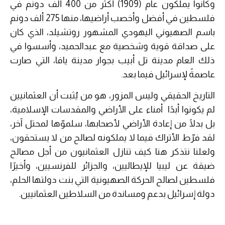
وكانوا يملكون عام (1909) أكثر من 400 ألف دونم في
فلسطين في أفضل وأخصب أراضيها، منها 275 ألف دونم
باسم الصهيوني اليهودي المشهور روتشيلد، الذي كان
على صداقة قوية وشخصية مع عبدالحميد، وأسسوا في
ذلك العام مدينة تل أبيب بجوار مدينة يافا، التي صارت
عاصمةً لإسرائيل فيما بعد.
التاريخ الحقيقي وليس المزور، هو من يُثبت أن العثمانيين
لم يكونوا أبدًا أمناء على الأراضي والمقدسات الإسلامية،
بل بدلًا من إعادة الأراضي لأصحابها، سلموّها لمحتل آخر،
لقد فرّط الأتراك فيما لا يملكونه لصالح من لا يستحقون،
ولعلنا نتذكر هنا كيف تنازل العثمانيون من أجل مصالح
ضيقة عن ليبيا للإيطاليين، والجزائر للفرنسيين، وأخيرًا
فلسطين لصالح الحركة الصهيونية التي بنت دولتها الحلم،
دولة إسرائيل بدعم ومساندة من السلاطين العثمانيين.