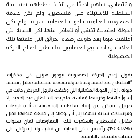
واقتصادي، ساهم لاحقًا في تنفيذ خططهم بمساعدة
السلطنة للاستيلاء على فلسطين، ولم تكن علاقة
الصهيونية العالمية بالدولة العثمانية سرية، ولم تكن
الدولة العثمانية تخشى أو تتغافل عنها، لكن الدعاية التي
أطلقت فيما بعد حاولت إطفاء الحرائق التي خلفتها تلك
العلاقة وخاصة بيع العثمانيين فلسطين لصالح الحركة
الصهيونية.
يقول زعيم الحركة الصهيونية تيودور هرتزل في مذكراته:
“السلطان عبدالحميد وعدنا بدولة يهودية مستقلة، مقابل تسديد
ديونه”، إذ إن الدولة العثمانية التي وصُفت بالرجل المريض كانت في
أسوأ حالاتها وخزينتها مُفلسة، فلم يجد السلطان عبد الحميد إلا
هرتزل ليتمكن من إنقاذ سلطنته المتهاوية، بادئًا مفاوضات
ومراسلات سرية بينهما إلى أن توصلا إلى صيغة عنوانها المال
مقابل فلسطين، واستمرت تلك المفاوضات ثمانِ سنوات
(1896-1903)، وأسفرت في النهاية عن قيام دولة إسرائيل على
حساب فلسطين التاريخية.