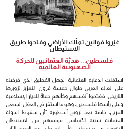
غيّروا قوانين تملّك الأراضي وفتحوا طريق
الاستيطان
فلسطين... هديَّة العثمانيين للحركة
الصهيونية العالمية
استغلت الدعاية العثمانية الجهل المُطبق الذي فرضته
على العالم العربي طوال خمسة قرون، لتعزيز تزويرها
التاريخي، فقدّموا أنفسهم وكأنهم حماةً للديار الإسلامية
وعلى رأسها فلسطين، وهو ما استقر في العقل الجمعي
العربي، خاصة بعد ترويج أسطورة “أن سقوط الدولة
العثمانية سببه الأساسي موقفهم من الاستيطان
اليهودي في فلسطين، وأن السلطان عبد الحميد الثاني