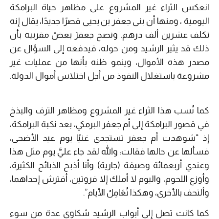
انعكس الثراء غير المشروع على مظاهر حياة البرامكة
اليومية ، ومنها أن بنى جعفر بن يحيى قصرًا جديدًا، يقال إنه
تكلف عشرين ألف درهم. ونصح جعفرَ بعضُ مقربيه بأن
ذلك قد يثير الرشيد ومن حوله، فيدفعه إلى السؤال عن
مصدر هذه الأموال، وينمو ظنه بأنها من عمليات غير
مشروعة باستغلال النفوذ من أجل اختلاس أموال الدولة.
كما نُسب هذا الثراء غير المشروع ومظاهر الترف والبذخ
في قصور البرامكة إلى أم جعفر البرمكي، بعد نكبة البرامكة،
إذ “شوهدت أم جعفر تستجدي غنيًا يوم عيد الأضحى،
فسألها عن حالها فقالت: والله لقد جاء عليَّ يوم مثل هذا
وعندي أربعمائة وصيفة (جارية) وأنا أذبح الذبائح الكثيرة،
وأوزع اللحوم، واليوم لا أملك إلا فروتين، أفترش إحداهما،
وألتحف بالأخرى، وهكذا تُعَامِلُ الأيام”.
كما كانت تصل إلى أبواب الرشيد شكاوى عدة من سوء