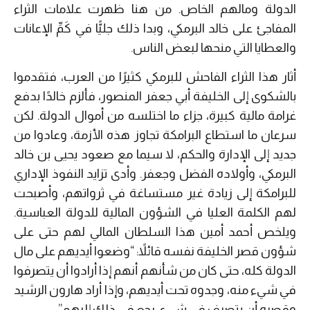
الدولة ومالهم الخاص. من هنا ظهرت علامات الثراء
المفاجئ على خالد البرمكي، وبدا ذلك جليًّا في كَمِّ الإعانات
والعطايا التي منحها لبعض الناس.
أثار هذا الثراء الفاحش للبرمكي كثيرًا من العرب، فتقدموا
بالشكوى إلى الخليفة أبي جعفر المنصور، فألزم خالدًا بدفع
غرامة مالية كبيرة، جزاء ما اختلسه من أموال الدولة. لكن
سرعان ما استطاع البرامكة تجاوز هذه الأزمة، وعادوا من
جديد إلى الإدارة والحكم، لا سيما مع صعود يحيى بن خالد
البرمكي، وأولاده الفضل وجعفر. وأدى تزايد النفوذ الإداري
للبرامكة إلى زيادة غير مستساغة في ثرواتهم، وأصبحت
لهم الكلمة العليا في الشؤون المالية للدولة العباسية.
ويلخص أحمد أمين هذا السلطان المالي لهم حتى على
شؤون قصر الخليفة نفسه قائلاً: “وضعوا أيديهم على مال
الدولة كله، حتى كان من شأنهم أنهم إذا أرادوا أن يتصرفوا
في شيء منه، وجدوه تحت أيديهم، وإذا أراد هارون الرشيد
وقصره أن يتصرف في شيء، رجع في ذلك إليهم”.