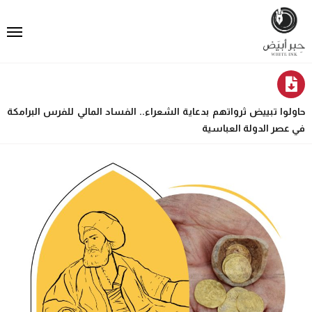
حاولوا تبييض ثرواتهم بدعاية الشعراء.. الفساد المالي للفرس البرامكة
في عصر الدولة العباسية