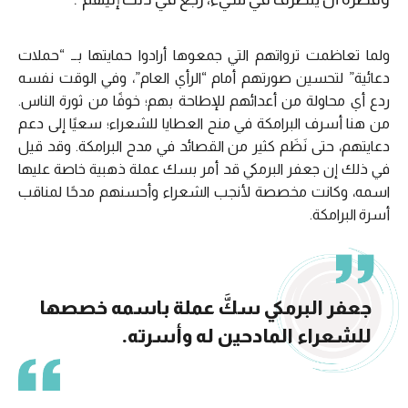
ولما تعاظمت ترواتهم التي جمعوها أرادوا حمايتها بــ “حملات
دعائية” لتحسين صورتهم أمام “الرأي العام”، وفي الوقت نفسه
ردع أي محاولة من أعدائهم للإطاحة بهم؛ خوفًا من ثورة الناس.
من هنا أسرف البرامكة في منح العطايا للشعراء؛ سعيًا إلى دعم
دعايتهم، حتى نَظَم كثير من القصائد في مدح البرامكة. وقد قيل
في ذلك إن جعفر البرمكي قد أمر بسك عملة ذهبية خاصة عليها
اسمه، وكانت مخصصة لأنجب الشعراء وأحسنهم مدحًا لمناقب
أسرة البرامكة.
جعفر البرمكي سكَّ عملة باسمه خصصها
للشعراء المادحين له وأسرته.