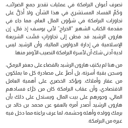
تصرف أعوان البرامكة في عمليات تقدير جمع الضرائب،
وكَمِّ الفساد المستشري في هذا الشأن. ولا أَدَلُّ على
تجاوزات البرامكة في شؤون المال العام، مما جاء في
مقدمة الكتاب الشهير “الخراج” لأبي يوسف؛ إذ قال: إن
هارون الرشيد قد فطن إلى تجاوزاتٍ مَسَّت الشريعة
الإسلامية في إدارة الدواوين المالية، وأن الرشيد ليس
لديه أدنى شك أن لأسرة البرامكة النصيب الأوفر منها.
من هنا لم يكتفِ هارون الرشيد بالقضاء على جعفر البرمكي،
وسجن بقية أسرته، بل أصرَّ على مصادرة كل ما يملكون
من عقار وأملاك. ويؤكد الخضري على أهمية العامل
الاقتصادي، وأن عقاب البرامكة كان من جَرَّاء فسادهم
المالي، وجورهم على بيت المال. ويستدل على ذلك بأن
هارون الرشيد أصدر أمره بالعفو عن محمد بن خالد بن
برمك وولده وأهله وحشمه، لما عرف براءته مما دخل فيه
غيره من البرامكة.