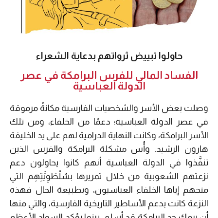
حاولوا تبييض ثرواتهم بدعاية الشعراء
الفساد المالي للفرس البرامكة في عصر
الدولة العباسية
وصلت بعض الأسر والشخصيات الفارسية مكانةً مرموقة
في عصر الدولة العباسية؛ دعمًا من الخلفاء، ومن تلك
الأسر البرامكة، وكانت النهاية الدرامية لهم على يد الخليفة
هارون الرشيد. وأُس مشكلة البرامكة والفرس الذين
تنفَّذوا في الدولة العباسية أنهم كانوا يحاولون دعم
نزعتهم الشعوبية من خلال تمريرها بسُلْطَوِيَّتِهِم التي
منحهم إياها الخلفاء العباسيون، وبطبيعة الحال فهذه
النزعة كانت بدعم الأساطير التاريخية الفارسية، والتي منها
أن برمك جد البرامكة قد أسلم، بينما يؤكد السواد الأعظم