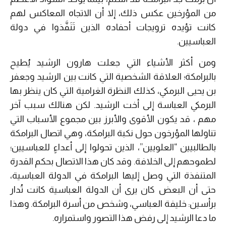
من المؤرخين عكس ذلك، إلا أن الاتجاه المعاكس لهم
كانت تؤيده ترويجات أحفاده الذين تَنَفَّذوا في دولة
العباسيين.
ومن أكثر الأشياء التي جعلت هارون الرشيد يُطيح
بالبرامكة؛ العلاقة الشخصية التي كانت بين الرشيد وجعفر
بن يحيى البرمكي، كذلك النظرة الغرامية التي كان ينظر بها
البرمكي العباسة إلى أخت الرشيد. لكن هنالك سبب آخر
مهم ، قد يكون الأقوى والأبرز بين مجموع الأسباب التي
تناولها المؤرخون حول نكبة البرامكة، وهي اتصال البرامكة
بالطالبيين “العلويين”، الذين تحولوا إلى أعداءٍ للعباسيين؛
لطموحهم إلى الخلافة. وقد كان هذا الاتصال بحكم القدرة
المتنفذة التي وصل إليها البرامكة في الدولة العباسية،
حتى أن البعض كان يرى أن الدولة العباسية كانت تُدار
برأسين: خليفة العباسي، وشخص من أسرة البرامكة. وهذا
ما دعا الرشيد إلى رفض هذا التصور واستمراره.