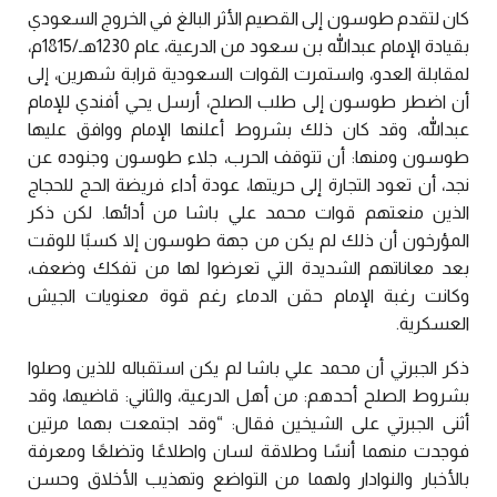
كان لتقدم طوسون إلى القصيم الأثر البالغ في الخروج السعودي
بقيادة الإمام عبدالله بن سعود من الدرعية، عام 1230هـ/1815م،
لمقابلة العدو، واستمرت القوات السعودية قرابة شهرين، إلى
أن اضطر طوسون إلى طلب الصلح، أرسل يحي أفندي للإمام
عبدالله، وقد كان ذلك بشروط أعلنها الإمام ووافق عليها
طوسون ومنها: أن تتوقف الحرب، جلاء طوسون وجنوده عن
نجد، أن تعود التجارة إلى حريتها، عودة أداء فريضة الحج للحجاج
الذين منعتهم قوات محمد علي باشا من أدائها. لكن ذكر
المؤرخون أن ذلك لم يكن من جهة طوسون إلا كسبًا للوقت
بعد معاناتهم الشديدة التي تعرضوا لها من تفكك وضعف،
وكانت رغبة الإمام حقن الدماء رغم قوة معنويات الجيش
العسكرية.
ذكر الجبرتي أن محمد علي باشا لم يكن استقباله للذين وصلوا
بشروط الصلح أحدهم: من أهل الدرعية، والثاني: قاضيها، وقد
أثنى الجبرتي على الشيخين فقال: “وقد اجتمعت بهما مرتين
فوجدت منهما أنسًا وطلاقة لسان واطلاعًا وتضلعًا ومعرفة
بالأخبار والنوادار ولهما من التواضع وتهذيب الأخلاق وحسن