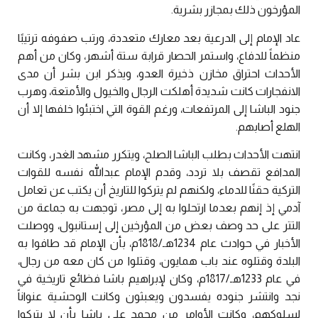
المؤرخون ذلك بمجازر بشرية.
عاد الإمام إلى الدرعية بعد معارك متعددة، ورتب صفوفه ترتيبًا
منظماً للدفاع، واستمر الحصار قرابة ستة أشهر، وكان من أهم
الأحداث احتراق مخازن ذخيرة العدو، ويذكر ابن بشر أن مدى
الانفجارات كانت شديدة أهلكت الرجال والخيول والأمتعة، وهرب
جنود الباشا إلى المرتفعات، ورغم القوة التي اختبئوا خلفها إلا أن
الهلع أصابهم.
انتهت الأحداث بطلب الباشا الصلح، ويتكرر مشهد الغدر، وكانت
المدافع تقصف بلا تردد، وقدم الإمام عبدالله نفسه للقوات
التركية حقنًا للدماء، ولكنهم لم يتركوا للتاريخ أن يكتب عن تعامل
آدمي إذ إنهم بعدما ارتحلوا به إلى مصر، توجهت به جماعة من
التتر على حد وصف بعض من المؤرخين إلى إستانبول، ووصلت
الأخبار في حوادث عام 1234هـ/1818م، بأن الإمام قد طافوا به
البلدة وقتلوه عند باب همايون، وقتلوا من كان معه من رجال،
في عام 1233هـ/1817م، وكان لإبراهيم باشا فظائع تاريخية في
نجد وانتشر جنوده يفسدون ويعبثون وكانت الوحشية عنواناً
لسلوكهم، وكانت الأوامر من محمد علي باشا بأن لا يتركوا