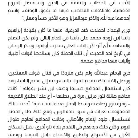
الأدب في الخطاب، والتفقه في الدين واستحضار الفروع
الفقهية، واختلافات المذاهب فيها ما يفوق الوصف، واسم
أحدهما عبدالله، والآخر عبدالعزيز وهو الأكبر حساً ومعنى”.
جرى الإعداد لحملات ضد الدرعية، منها ما كان بقيادة إبراهيم
باشا ابن زوجة محمد علي باشا في العام التالي، ولم يكن للصلح
والمعاهدة أي أثر؛ لأن الباب العالي صدرت أوامره، ويذكر الريحاني
في تاريخ نجد الحديث أن تلك الحملة كان يساندها قوات أجنبية،
وآليات منها مدافع ضخمة.
خرج الإمام عبدالله ولم يكن مترددًا في قتال قوات المعتدين،
ووصل الاشتباك بتقدم القوات السعودية إلى مخيم الباشا، وقد
كان استعمال المدافع حسبما وصف ابن بشر بقوله: ” كانت
مدافع هائلة تثور مرتين مرة في بطنها – أي عند انطلاق القذيفة
– ومرة تثور رصاصته وسط الجدار بعدما تثبت فيه”. أحدثت تلك
المقذوفات ثغرات في سور بلدة الرس، ومع ذلك طال الحصار
لاستبسال جنود الإمام والأهالي، وكانت المدافع تهاجم طوال
اليوم. وكان ذلك ديدنهم في التقدم بلدة تلو أخرى، بقتل السكان
العُزل في الأسواق والطرق والاعتداء داخل البيوت، ووصف