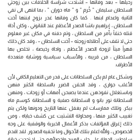
رحيلها – بعد وفاتها – اشتدت شراسة الخلافات بين زوجتي
السلطان سليمان ” خُرم ” و ” ماه دوران ” ، بما انتهى الى نفي
الثانية واعدام ابنها . كما كان وفاتها غدر بزوج ابنتها أخت
السلطان ، إبراهيم باشا الصدر الأعظم عند القانوني ، وكان أداة
قتله خنقاً بأمر من السلطان ، وتم دفنه في مكان غير معلوم
حتى لا تقف على أطلاله زوجته – أخت السلطان – ، وقد كان ذلك
قهراً ميتاً لزوجة الصدر الأعظم ، واداة رخيصة ، تخلص بها
السلطان ، من قريبه ، والأسباب سياسية ووشاية متعددة
الأطراف.
وبشكل عام لم يكن السلطانات على قدر من التعليم الكافي لأن
الأغلب جواري ، وقد الحقن الضرر بالسلطة الكثير منهن
وباستغلال نفوذهن عندما يصبحن أمهات أو زوجات ، ومنهن
السلطانة نور بانو و السلطانة صفية و السلطانة كوسم ماه
بيكر. وتلك ممارسات لم يغفل عنها التاريخ ودونها ولكن يتم
تغييب الكثير منها ، ومحاولة التشتيت عن كشف خباياه ، ومن
ذلك إغراق المؤلفات بذكر الأعمال الخيرية والوقفية على وجه
الخصوص ، والله اعلم بتلك الأحوال وما تخفيه الصدور. لقد اقدم
سلاطين الدولة على جلب العبيد واخصائهم حتى لا تحدث خيانة