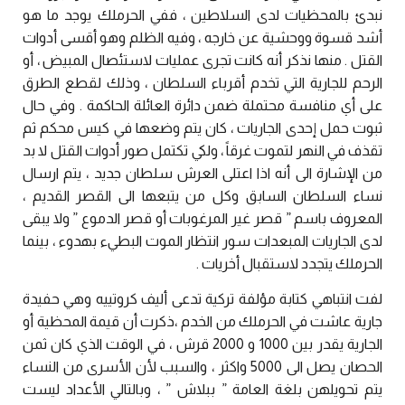
نبدئ بالمحظيات لدى السلاطين ، ففي الحرملك يوجد ما هو
أشد قسوة ووحشية عن خارجه ، وفيه الظلم وهو أقسى أدوات
القتل . منها نذكر أنه كانت تجرى عمليات لاستئصال المبيض ، أو
الرحم للجارية التي تخدم أقرباء السلطان ، وذلك لقطع الطرق
على أي منافسة محتملة ضمن دائرة العائلة الحاكمة . وفي حال
ثبوت حمل إحدى الجاريات ، كان يتم وضعها في كيس محكم ثم
تقذف في النهر لتموت غرقاً ، ولكي تكتمل صور أدوات القتل لا بد
من الإشارة الى أنه اذا اعتلى العرش سلطان جديد ، يتم ارسال
نساء السلطان السابق وكل من يتبعها الى القصر القديم ،
المعروف باسم ” قصر غير المرغوبات أو قصر الدموع ” ولا يبقى
لدى الجاريات المبعدات سور انتظار الموت البطيء بهدوء ، بينما
الحرملك يتجدد لاستقبال أخريات .
لفت انتباهي كتابة مؤلفة تركية تدعى أليف كروتييه وهي حفيدة
جارية عاشت في الحرملك من الخدم ،ذكرت أن قيمة المحظية أو
الجارية يقدر بين 1000 و 2000 قرش ، في الوقت الذي كان ثمن
الحصان يصل الى 5000 واكثر ، والسبب لأن الأسرى من النساء
يتم تحويلهن بلغة العامة ” ببلاش ” ، وبالتالي الأعداد ليست