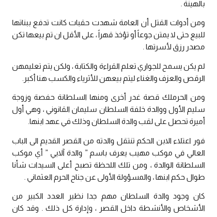
بالهينة .
ومن أدوات القتل أن العامة شهدت حقبات كانت تدفع ببناتها
للبيع حتى لا يمتن جوعاً أو تؤخذ قهراً ، على الأقل ان تم بيعها تكن
مصدر رزق لأسرتها .
لم يكن يسمح للجواري تعلم القراءة والكتابة ، ولكن يتم تعليمهن
الرقص والعزف والغناء ليتم بيعهن للأثرياء والكسب هنا أكبر.
ومن الحرملك قصة غدر أخرى ومنها السلطانة حفصة وزوجة
سليم الأول ووالدة خلفة السلطان سليمان القانوني ، وهي أول
أميرة تحصل على لقب والدة السلطان وذلك في عهد ابنها.
فور اعتلاء الابن الحكم تنتقل والدته من القصر القديم الى الباب
العالي في موكب مهيب يعرف باسم ” والدة آلايي ” أي موكب
السلطانة الوالدة ، ومن تلك اللحظة تصبح أعلى السيدات شأنا
طوال حكم ابنها ، والمسؤولة الأولى عن جناح الحرم العثماني .
كان وجود والدة السلطان مهم جدا نظير العدد الكبير من
الأشخاص والأنشطة داخل القصر ، وإدارة كل ذلك . وقد كان