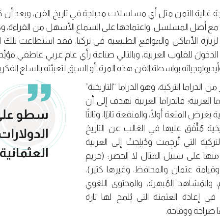
 غالية الثمن مثل أي مسلسلات مدبلجة في تاريخ الفن، وبعد أن كانت ب
 مع أصل المسلسل، واعتمادها على السماع الأسهل من القراءة، وك
يًّا لزيارة الأماكن والمواقع الطبيعية في تركيا، فقد استطاعت تلك ا
خولَ للقلوب العربية، وبالتالي صناعة رأي عام عربي عاطفي مؤيِّد لل
يولوجياته بواسطة الفن هذه المرة، أو السبق لتعبئته بالسلع الفكرية 
الدراما التركية، وهو الدراما “التاريخية”
ما العربية؛ فالدراما العربية تهدف إلى أن
سطو على ا
بغرض المتعة أولًا، والمنفعة ثانيًا، وثالثًا
 مُتَّفَق عليها في الغالب عن التاريخ
الدولارات
تركية التي تُرجِمت ودُبلِجتْ إلى العربية
العثمانية 
نها على سبيل المثال لا الحصر: (حريم
امة عثمان والمحافظ، وغيرها كثير)،
والمَشاهد المُبهرة، والمحتوى اللغوي
في إعادة العثمنة التي يُلمح لها تارة
ا صراحة ووقاحة.