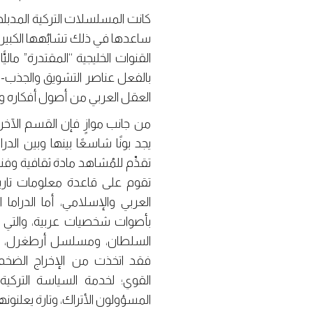
كانت المسلسلات التركية المدبلجة
ساعدها في ذلك تشابُهها الكبير
القنوات الخليجية “المقتدرة” مال
بالفعل عناصر التشويق والجذب- الد
العقل العربي من أصول أفكاره وأيد
من جانب موازٍ فإن القسم الآخر من 
يجد بونًا شاسعًا بينها وبين الدرا
تقدِّم للمُشاهد مادة ثقافية وفنية 
تقوم على قاعدة معلومات تاريخية
العربي والإسلامي، أما الدراما ال
بأصوات شخصيات عربية، والتي م
السلطان، ومسلسل أرطغرل، وقي
فقد اتخذت من الإخراج الضخم، 
القوي؛ لخدمة السياسة التركية 
المسؤولون الأتراك، وتارة يعلنونه