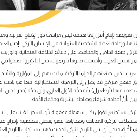
 تعويضه بإنتاج أقل إنما هدفه ليس مزاحمة دور الإنتاج الغربية، ومحا
ينها، وإعادة تغذية الشخصية العثمانية في الإنسان التركي بإحياء ا
م التركي صفة الحامي والمحافظ على دعائم الخلافة العثمانية، والوري
المراهقين العرب، وأصبحت تديرها بالريموت، حتى إذا كبِروا أصبحوا في 
ب الذين صنعتهم الدراما التركية مالت بهم إلى المؤازرة والتأييد لل
ق منهج مبرمَج قد يصل إلى البرمجة الاستخباراتية، فها هو باحث 
 يصف فيها (أرطغرل) بأنه جدُّه الأول الغازي، وأن جدَّه (فخر الدين 
يين بأنَّ أجداده شرفاء وصلحاء البشرية وحكماء الأمة.
تركي يستطيع القول بكل سهولة وعفوية بأن السحر انقلب على السا
سلات التركية المدبلجة وضحاياها، فهو يغطي شخصيته بإخراج فني
تأخِّرة، فبدل أن يبني للتاريخ التركي الحديث ذهب يستحلِب التاريخ ا