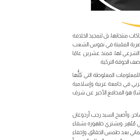
كات منتجاتها، بل لتمجيد الخلافة
لعنصرية المقيتة في نفوس الشعب
ث الشرعي لها، فمنذ عشرين عامًا
صف الجوقة التركية.
معلومات المغلوطة التي تَبُثُّها
عربي في جامعة عربية وإسلامية
باشا) هو المدافع الأخير عن شرف
حر، وأصبح السيد رجب أردوغان
 مُبْهِر، ويشتري ظهوره بشقاء
لعثماني بعد طمس الحقائق، وإخفاء