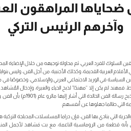
 ضحاياها المراهقون الع
وآخرهم الرئيس التركي
 يقين السلوك للفرد العربي، ثم محاولة توجيهه من خلال الإضاءة المد
لأفلام العربية القديمة، وكذلك الأجنبية، من أجل الفن، وليس بنوا
قن السياسة في الوريد الاجتماعي العربي والإسلامي، وخصوصًا في 
فمهند لم يكن إلا “مهندًا” لذبح الحياء والغيرة، وإدخال المُشاه
المفرِطة، وتأجيل العقل، وقبله ذبح رس
عظمة التي طالما جهلوها عن أنفسهم.
والحرية التي ينادي بها الفن، فإن دراما المسلسلات المدبلجة التركية 
بأنه قطعة من الرومانسية الناعمة، مع بث مَشاهد لأجمل المناظر