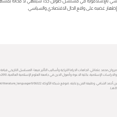
سي بالإسلامَوية في مسلسل طويل جدًّا، سينتهي لا محالة بمشهد
ه بإظهار غضبه على واقع الحال الاقتصادي والسياسي.
روان محمد عثمانلي، اتجاهات الدراما التركية وأساليب التأثير فيها- المسلسل التاريخي قيامة
الدراسات الإسلامية، بكلية الدعوة وأصول الدين في جامعة العلوم الإسلامية العالمية، 2018م).
).