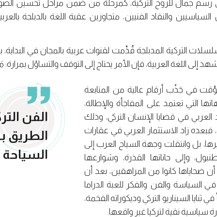
ي رسم جمال للروح التركية، كمرحلة من ضمن مراحل تحسين الصو
لين السياسيين والنقاد الفنيين، متجاوزين عقبة اللغة بالدبلجة بالعربي
لسلات التركية المدبلجة قُدِّمت لقنوات عربية بالمجان في البداية، ب
شهد إلى اللغة العربية، فإن الأمر يحتاج إلى التوقف والتساؤل بمرارة:
قت في جَذْب أرقام عالية من المتابعة
هاتها التي تعتمد على المفاجأة والإطالة،
الفن التر
عربي في قضايا الإنسان التركي، وذلك
ة، فبعده زاد الاستثمار العربي في عقارات
الطريق بـ
ا، بل وانتقلت وجهة السياح العرب إلى
السياحة 
بول، وإلى حاناتها القذرة، وشوارعها
لا أن ضحاياها كانوا من المراهقين، بعد أن
رب في السياسة والفن والفكر للعبة الدراما
في ثنايا السيناريو التركي وديكوراته الفخمة،
ة سياسية نقية لتركيا غير واقعها.