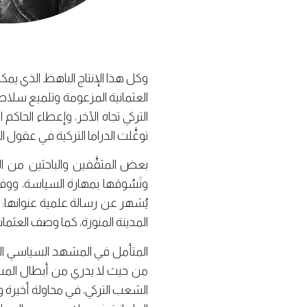
وكل هذا الإنتاج الباهظ الذي يمكن
العثمانية المزعومة وتلميع سلاط
التركي تجاه الآخر، وإعطاء الحاك
توغَّلت الدراما التركية في عقول 
بعض المثقَّفين والباحثين من العر
وتَسُوقها بمهارة السياسة، ووف
يُشهر عن رسالة علمية عنوانها: ،
المدينة المنورة، كما وصف العثمان
المتأمل في المشهد السياسي ال
من حيث لا يدري من أبطال المسل
الشعب التركي، في محاولة أخيرة وم