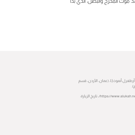
 موت المخرج والبطل، الذي بدأ
 أرطغرل أنموذجًا، (عمان، الأردن، قسم
– صالح بن أحمد الشامي، وظيفة الفن وغايته، (موقع شبكة الألوكة: https://www.alukah.net/literature_language/0/86322/، تاريخ الزيارة: