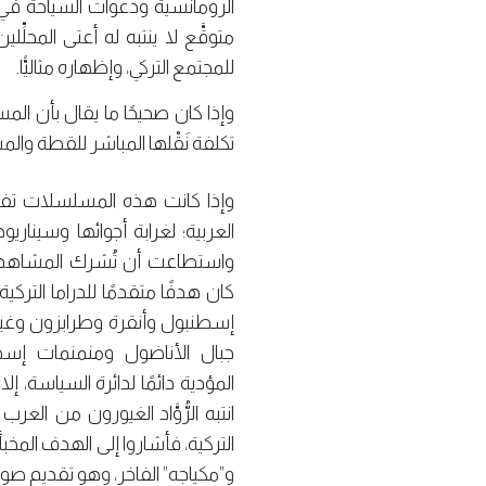
الرومانسية ودعوات السياحة ف
متوقَّع لا ينتبه له أعتى المحلِّ
للمجتمع التركي، وإظهاره مثاليًّا.
وإذا كان صحيحًا ما يقال بأن المس
تكلفة نَقْلها المباشر للقطة والم
وإذا كانت هذه المسلسلات تفوَّ
العربية؛ لغرابة أجوائها وسيناريو
واستطاعت أن تُشرك المشاهد ال
كان هدفًا متقدمًا للدراما التركي
إسطنبول وأنقرة وطرابزون وغيره
جبال الأناضول ومنمنمات إسطن
المؤدية دائمًا لدائرة السياسة، إ
انتبه الرُّوَّاد الغيورون من الع
التركية، فأشاروا إلى الهدف المخبأ 
و”مكياجه” الفاخر، وهو تقديم صور