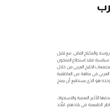
رب
روسة، والمكياج الفاتن، مع قليل
يا سياسية، فقد استطاع المنتجون
مجتمعات الخليج العربي من خلال
د العربي في متاهة من العاطفية
الة الفن الخالدة التي أشار إليها مالرو عام (1901م) بأن الفن وحده هو الذي يستطيع أن يمنح
هدفها الأخير التعمية والاستحواذ،
 الطبيعية في بلادهم؛ لتتَّحد