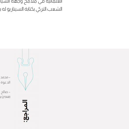
العلمانية في ملامح وجهه السيا
الشعب التركي بكتابة السيناريو ل
– محمد م
الدعوة و
20/2/1441هـ