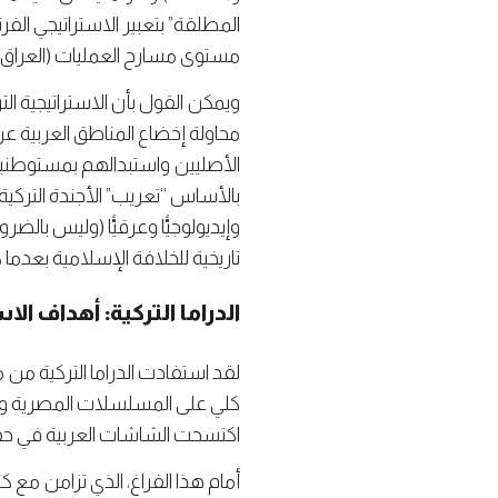
المطلقة” بتعبير الاستراتيجي الفر
مستوى مسارح العمليات (العراق، 
ويمكن القول بأن الاستراتيجية التر
محاولة إخضاع المناطق العربية ع
الأصليين واستبدالهم بمستوطنين أ
بالأساس “تعريب” الأجندة التركية 
وإيديولوجيًّا وعرقيًّا (وليس با
تاريخية للخلافة الإسلامية بعدما
الدراما التركية: أهداف ا
لقد استفادت الدراما التركية من م
كلي على المسلسلات المصرية وال
اكتسحت الشاشات العربية في حقبة
أمام هذا الفراغ، الذي تزامن مع كث