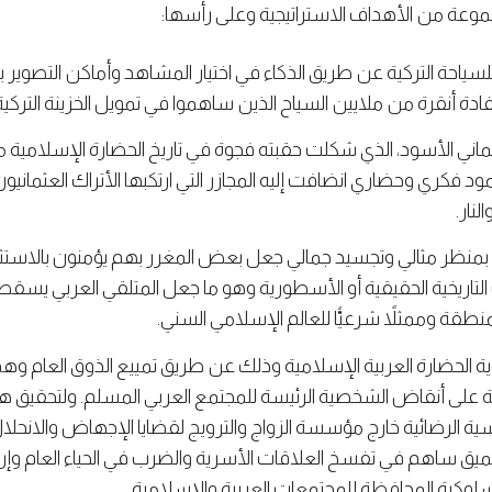
موعة من الأهداف الاستراتيجية وعلى رأسها:
سياحة التركية عن طريق الذكاء في اختيار المشاهد وأماكن التصوير ب
فادة أنقرة من ملايين السياح الذين ساهموا في تمويل الخزينة التركية
لعثماني الأسود، الذي شكلت حقبته فجوة في تاريخ الحضارة الإسلامية
 فكري وحضاري انضافت إليه المجازر التي ارتكبها الأتراك العثمانيون
نار.
 بمنظر مثالي وتجسيد جمالي جعل بعض المغرر بهم يؤمنون بالاستثناء
ريخية الحقيقية أو الأسطورية وهو ما جعل المتلقي العربي يسقط فري
طقة وممثلاً شرعيًّا للعالم الإسلامي السني.
الحضارة العربية الإسلامية وذلك عن طريق تمييع الذوق العام و
 على أنقاض الشخصية الرئيسة للمجتمع العربي المسلم. ولتحقيق هذا 
ية الرضائية خارج مؤسسة الزواج والترويج لقضايا الإجهاض والانحلال 
ق ساهم في تفسخ العلاقات الأسرية والضرب في الحياء العام و
لسلوكية المحافظة للمجتمعات العربية والإسلامية.