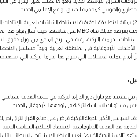
عات الشرق الأوسط الجديد، وهو ما تطلب تغييرًا جذريًّا في البني
حضاري والهوياتي كمقدمة لتطبيق الواقع الإقليمي الجديد.
في هذا السياق، تعتبر سنة (2007) بمثابة الانطلاقة الحقيقية لاستباحة الشاشات العربية ب
تركي بعنوان “إكليل الورد”، الذي قامت بعرضه مدبلجًا قناة MBC على شا
بالإنتاجات الدرامية التركية، رغبة في الربح المادي من وراء حقوق 
ل الأجندات الأردوغانية في المنطقة العربية، ويبدأ مسلسل الانحطا
 أمام عملية الاستلاب التي تقوم بها الدراما التركية التي استهد
يل:
ي علاقتنا مع تناول دور الدراما التركية في خدمة الهدف السياسي الأ
امية ضمن مستويات السياسة التركية في توجهها الأردوغاني الجديد.
ف السياسي الأكبر للدولة التركية فرض على صانع القرار التركي تحر
مة هذا الهدف (الدبلوماسية، الاقتصاد، الإعلام، السياسة الدينية، ا
ى “الاستراتيجية الكبرى” بتعبير المنظر الاستراتيجي البريطاني بازل ل