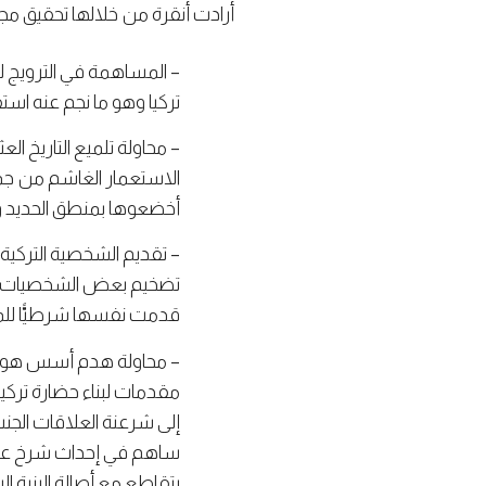
أرادت أنقرة من خلالها تحقيق مج
– المساهمة في الترويج لل
تركيا وهو ما نجم عنه است
– محاولة تلميع التاريخ ا
الاستعمار الغاشم من جمود
أخضعوها بمنطق الحديد وال
– تقديم الشخصية التركية
تضخيم بعض الشخصيات التا
قدمت نفسها شرطيًّا للمن
– محاولة هدم أسس هوية 
مقدمات لبناء حضارة تركية
إلى شرعنة العلاقات الجنس
ساهم في إحداث شرخ عمي
يتقاطع مع أصالة البنية ا