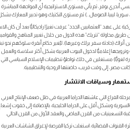
نسي أندري بوفر، ثم يأتي مستوى الاستراتيجية أي المواجهة المباشرة ا
سوريا، ليبيا، الصومال…) ثم مستوى التكتيك وهو تدبير المعارك ب
كية على عهد “العثمانيين الجدد” عرفت تغيرًا راديكاليًّا بعد أن كان ا
ن طريق محاولة “تتريك” هذه الدول من خلال تغيير المناهج والقوام
تراك (حادثة سفر برلك وغيرها)، ليُغير حكام أنقرة سلوكهم نحو تبني
وترويجها إعلاميًّا لدخول البيوت العربية بشكل أكثر سلاسة والعمل عل
لضرورة لغويًّا) مستغلين في ذلك تواطؤ تنظيمات الإسلام السياسي ا
 كانت مصر، إلى وقت قريب، حاضنتها الروحية والتنظيمية.
لاستعمار وسياقات الانتشار
رحلة الفراغ التي عاشتها الدراما العربية في ظل ضعف الإنتاج العربي
سورية وبشكل أقل على الدراما الخليجية، بالإضافة إلى خفوت إشعا
 التسعينيات من القرن الماضي والعقد الأول من القرن الحالي.
رة القنوات الفضائية، استغلت تركيا الفرصة لإغراق الشاشات العربية بالإ