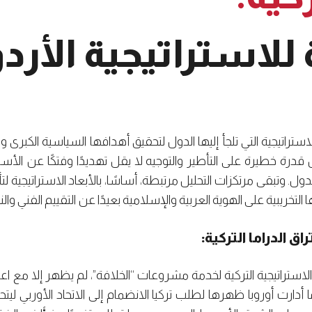
للاستراتيجية الأرد
ستراتيجية التي تلجأ إليها الدول لتحقيق أهدافها السياسية الكبرى وه
درة خطيرة على التأطير والتوجيه لا يقل تهديدًا وفتكًا عن الأسلحة
ول. وتبقى مرتكزات التحليل مرتبطة، أساسًا، بالأبعاد الاستراتيجية لت
تخريبية على الهوية العربية والإسلامية بعيدًا عن التقييم الفني والنق
اق الدراما التركية:
رع الاستراتيجية التركية لخدمة مشروعات “الخلافة”، لم يظهر إلا مع 
 خصوصًا بعدما أدارت أوروبا ظهرها لطلب تركيا الانضمام إلى الاتحاد الأور