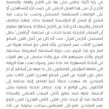
في رأينا كارثة عظمى يجني بها على التاريخ وأهله، والمصيبة
الأخرى أن يبنى هذا العمل الدرامي على حسب آراء المشاهدين، أو
على التوقعات المستقبلية للمسلسل وحسب ما يرغب فيه
المخرج أو المنتج أو المؤسسة المعنية بذلك. وبهذا يتضاعف
التضليل والتزييف الذي اتخذ من التاريخ شعارًا له. ومما هو معلوم
أن المصادر التاريخية عندما تحدثت عن شخصية “أرطغرل” بطل
المسلسل التاريخي التركي، بينت أنه كان من أعيان القرن السابع
الهجري /الثالث عشر الميلادي، وأنه انتقل مع قبيلته هروبًا من
التتار نحو بلاد الروم، حيث دولة السلاجقة المعروفة بسلاجقة
الروم، وأثناء مسيرتهم تلك غرق والده سليمان في نهر الفرات
في الحادثة المشهورة عند بلدة جعبر، وسواء صحت هذه الرواية
التي تناقلها المؤرخون العثمانيون بكل ما فيها من أساطير أو لم
تصح، فإن الفترة من القرن السابع الهجري/ القرن الثالث عشر
الميلادي، قد شهدت تدفقًا كبيرا لعناصر إثنية مختلفة إلى
الأناضول. وفي الواقع لا توجد مصادر تاريخية عثمانية يمكن
الاعتماد عليها فيما يتعلق بأصل الشعب العثماني والسلالة
الحاكمة فيه أو تاريخه خلال القرن الثامن الهجري/ القرن الرابع
عشر الميلادي، فلم تكن للعثمانيين سجلات مكتوبة عن تلك