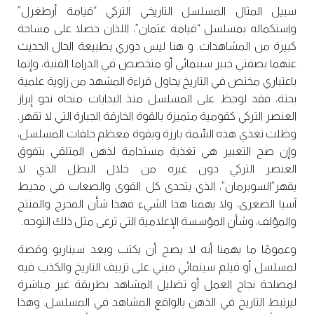
سبيل المثال المسلسل التاريخي التركي “قيامة أرطغرل”
واستكماله بمسلسل “قيامة عثمان”، اللذان حصلا على مساحة
كبيرة من المشاهدات. و هنا ليس دوري بطبيعة الحال الحديث
عنهما بصفتي خبير سينمائي أو متخصص في الدراما الفنية، وإنما
باعتباري مختص في التاريخ يحاول قراءة المشهد من زاوية علمية
بحتة، فقد لوحظ على المسلسل منذ البدايات منحاه نحو إبراز
العنصر التركي كقومية متميزة بالقوة الخارقة الجبارة التي لا تقهر.
وظلت تغذي هذه السِّمة بارزة وبقوة معظم حلقات المسلسل،
وإن صح التعبير هي تغذية مستدامة لذهن المتلقي بتفوق
العنصر التركي دون غيره من خلال البطل الذي لا
يقهر”السوبرمان”، الذي يتحدى كل القوى والصعاب في محيط
آسيا الصغرى، ولا يهمنا هذا الشيء فهذا شأن المخرج والمنتج
والمؤلف، وشأن المؤسسة الإعلامية التي ترعى مثل ذلك التوجه.
وعمومًا ما يهمنا أنه لا يصح أن يكتب ويعد سيناريو وقصة
لمسلسل أو فيلم سينمائي مبني على تزييف التاريخ والكذب فيه
لمصلحة نجاح العمل أو تضليل المشاهد بطريقة غير مباشرة
ليرتبط التاريخ في الذهن بالواقع المشاهد في المسلسل. وهذا