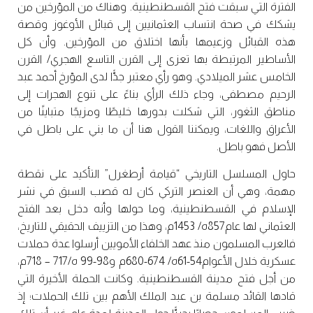
الفترة التي سبقت فتح القسطنطينية. وهناك من المؤرخين من
يشكك في صحة انتساب العثمانيين إلى قبائل الأوغوز وقصة
هذه القبائل وزعيمها بأنها اختلاق من المؤرخين. وأن كل
الأساطير المرتبطة بها تعزى إلى القرن التاسع الهجري/ القرن
الخامس عشر الميلادي. وهو رأي معتبر جدًّا لدى المؤرخ أحمد عبد
الرحيم مصطفى، وجاء ذلك الرأي بناءً على تنوع الهجرات إلى
مناطق الثغور، التي شكلت بدورها خليطًا ومزيجًا متباينًا من
الأعراق واللغات، ويمكننا القول هنا أن ما بني على باطل في
الأصل فهو باطل.
حاول المسلسل التاريخي “قيامة أرطغرل” التأكيد على نقطة
مهمة، وهي أن العنصر التركي كان له قصب السبق في نشر
الإسلام في القسطنطينية، وما حولها وأنه دخل بعد الفتح
العثماني لها عام857ه/ 1453م، وهذا من التزييف الحقيقي للتاريخ،
فالعرب المسلمون منذ عهد الخلفاء الأمويين أرسلوا عدة حملات
عسكرية خلال الأعوام54-61ه/ 674-680م و98-99 ه/717 – 718م،
من أجل فتح مدينة القسطنطينية. وكانت الحملة الأخيرة التي
قادها القائد مسلمة بن عبد الملك الأهم بين تلك الحملات؛ إذ