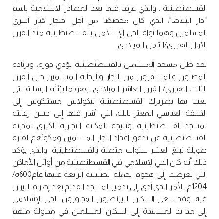
القسطنطينية”. والذي عرف فيما بعد المصادر الاسلامية باسم
“دار البلاط”، الذي كان مخصصًا من أجل احتجاز كبار أسرى
المسلمين وهما نواة الحي الإسلامي بالقسطنطينية منذ القرن
الأول الهجري/الثامن الميلادي.
لقد ظل مسجد المسلمين بالقسطنطينية يؤدي دوره، ويرتاده
المصلون والمسافرون من التجار والرحالة المسلمين حتى القرن
الثالث الهجري/ القرن العاشر الميلادي. وهو ما بيَّنَتْه الرسالة التي
بعث بها بطريرك القسطنطينية نيكولاس مستيكوس إلى
الخليفة العباسي المعتز بالله، التي أشار فيها إلى حسن رعايته
لمسجد القسطنطينية، ونتيجة للمكانة التجارية الكبرى لمدينة
القسطنطينية عن تدفق أعداد التجار المسلمين ومكوثهم لفترة
طويلة تبلغ العشر سنوات متصلة بالقسطنطينية. والذي يؤكد
ذلك أنه كان الحي الإسلامي في القسطنطينية من أوائل الأماكن
التي تعرضت إلى هجوم الحملة الصليبية الرابعة عليها عام600ه/
1204م، الأمر الذي أدى إلى تدمير المسجد القديم بعد إضرام النيران
فيه. وقد سعى السكان البيزنطيون المجاورون للحي الإسلامي
إلى مد يد المساعدة إلى السكان المسلمين في محاولة منهم