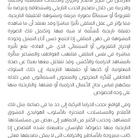
والحزبية من خلال تضخيم الحدث التاريخي واستنطاقه وعرضه بثًّا
تلفزيونيًّا أو سينمائيًّا بصورة مزيفة ومشوهه للحقيقة التاريخية،
مما يؤثر في عقل المتلقي تأثيرًا مباشرًا وقد يعتقد أن ما شاهده
حقيقة تاريخية مُسَلَّمة لا شية فيها، وتكتمل تلك الصورة
المشوهة في ذهن المتلقي إذا اجتمع حسن أداء التمثيل وجودة
الإخراج التلفزيوني أو السينمائي، الذي -في العادة- يقع تأثيره
مباشرة في نفس الملتقي فتلتهب العواطف والمشاعر متأثرة
بالمشاهد الدرامية والأكشن، وقد تتفاعل معها بعيدًا عن صحة
المعلومة أو كذبها أو حقيقتها التاريخية، إن ذلك السلوك
العاطفي يُقَدِّره المخرجون والمنتجون السينمائيون فمن خلاله
يمكنهم قياس نجاح الأعمال الدرامية أو فشلها، والتاريخية منها
على وجه الخصوص.
وفي الواقع نجحت الدراما التركية إلى حد ما في صناعة مثل تلك
الأفلام والمسلسلات المتدثرة بالأسلوب الهوليدي المشوق
للمشاهد، وجذبت الكثير من الجماهير إلى بعض من مسلسلاتها،
التاريخية منها خصوصًا، فالإنسان بطبيعته تشده القصص إذا
كانت ممزوجة بالأساطير والخرافات التي لا يمكن تصديقها. فعلى