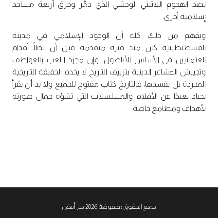
لصد الهجوم اللاتيني الوحشي الذي دمَّر وحرق أربعة مساجد
إسلامية أخرى.
ويفهم من ذلك كله أن الوجود الإسلامي في مدينة
القسطنطينية كان منذ فترة متقدمة قبل أن تطأ أقدام
العثمانيين في الأساس الأناضول، وإن مجرد اللعب بالعواطف
وتجييش المشاعر الدينية بتزييف التاريخ لا يخدم الحقيقة التاريخية
المجردة بل يفسدها، فالتاريخ كتاب مفتوح للجميع ولا بد أن يقرأ
بحياد بعيدًا عن الأفلام والمسلسلات التي تشوِّه جمال صورته
لأهداف ومطامع خاصة.
جميع الحقوق محفوظة 2026 حبر أبيض