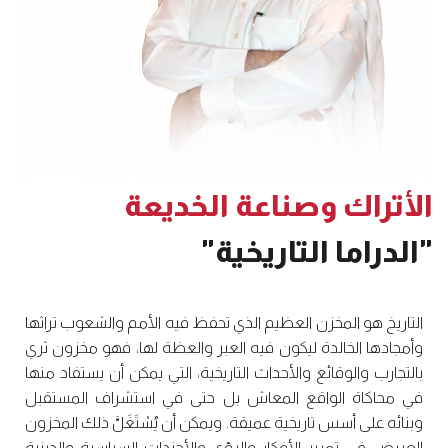
الأتراك وصناعة الخديعة
"الدراما التاريخية"
التاريخ هو المخزن العظيم الذي تحفظ فيه الأمم والشعوب تراثها
وأمجادها الخالدة ليكون فيه العبر والعظة لها، فهو مخزون ثري
بالتجارب والوقائع والأحداث التاريخية، التي يمكن أن يستفاد منها
في محاكاة الواقع المعاش بل حتى في استشراف المستقبل
وبنائه على أسس تاريخية عميقة. ويمكن أن يُسْتَغَلَّ ذلك المخزون
العريض في تمرير الأفكار والرؤى والأجندات السياسية والدينية