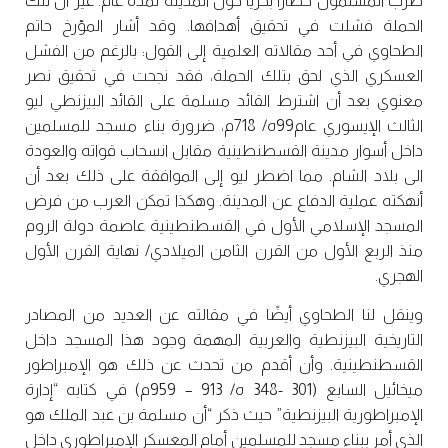
ضرب المسلمون حصارًا بحريًّا حول المدينة لمدة عام. غير أن تلك
الحملة فشلت في تحقيق أهدافها. وقد أشار المؤرخ حاتم
الطحاوي في أحد مقالاته العلمية إلى القول: بالرغم من الفشل
العسكري الذي لحق بتلك الحملة، فقد نجحت في تحقيق نصر
معنوي بعد أن اشترط القائد مسلمة على القائد البيزنطي ليو
الثالث الإيسوري عام99ه/ 718م، ضرورة بناء مسجد للمسلمين
داخل أسوار مدينة القسطنطينية مقابل انسحاب قواته والعودة
الى بلاد الشام. مما اضطر ليو إلى الموافقة على ذلك بعد أن
أنهكته عملية الدفاع عن المدينة. وهكذا تمكن العرب من فرض
المسجد الإسلامي الأول في القسطنطينية عاصمة دولة الروم
منذ الربع الأول من القرن الثامن الميلادي/ نهاية القرن الأول
الهجري.
وينقل لنا الطحاوي أيضًا في مقالته عن العديد من المصادر
التاريخية البيزنطية والعربية المهمة وجود هذا المسجد داخل
القسطنطينية. وأن أقدم من تحدث عن ذلك هو الإمبراطور
ميخائيل السابع (301 -348 ه/ 913 – 959م) في كتابه “إدارة
الإمبراطورية البيزنطية” حيث ذكر “أن مسلمة بن عبد الملك هو
الذي أمر ببناء مسجد للمسلمين أمام المعسكر الإمبراطوري داخل