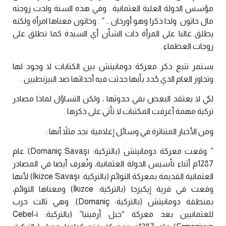
مؤسس الدولة العلية العثمانية . وفي هذه السنة ولدت زوجته
مال خاتون ولدا ذكرا وهو أورخان .. ” . وخاتون معناها امرأة ولكنه
يطلق غالبا على المرأة ذات الشأن أي السيدة كما تطلق على
زوجات العظماء .
يستمر تتبع ذكر معركة دومانيتش بين الكتابات لا وجود لها
وتجاوز العام الذي حُدد بأنها حدثت فيه أحداثها ضد البيزنطيين .
لكي لا يعتقد البعض نفي حدوثها ، ولكن التساؤل لماذا مصادر
تركية مهمة أغرقت المكتبات لا تأتي على ذكرها .
ومن الأخبار المتناثرة في وسائل إعلامية نجد مثلاً أنها :
” وقعت معركة دومانيتش (بالتركية: Domaniç Savaşı)‏ عام
1287م أثناء تأسيس الدولة العثمانية، وتُعرف أيضا في المصادر
العثمانية القديمة بمعركة التوائم (بالتركية: İkizce Savaşı)‏ لأنها
وقعت في قرية إيكيزجا (بالتركية: İkizce)‏ ومعناها التوائم،
بمنطقة دومانيتش (بالتركية: Domaniç)‏. وهي ثالث حرب
للعثمانيين بعد معركة “جبل أرمينيا” (بالتركية: Cebel-i