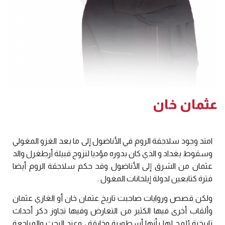
عثمان خان
امتد وجود سلاجقة الروم في الأناضول إلى ما بعد الغزو المغولي
وسقوط بغداد و الذي كان بدوره مؤديا لنزوح قبيلة أرطغرل والد
عثمان من الشرق إلى الأناضول وقد حكم سلاجقة الروم أيضا
فترة كتابعين لدولة إيلخانات المغول .
ولكن قصص وروايات صاحبت تاريخ عثمان خان أو الغازي عثمان
وألقاب أخرى فيها الكثير من التعارض وفيها تجاوز ذكر أحداث
تاريخية يُلمح لها بأنها أسطورية وخارقة ، وعند البحث والمراجعة