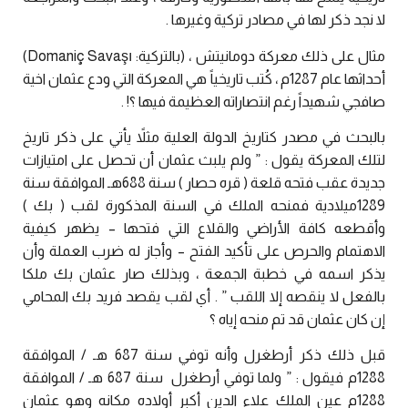
لا نجد ذكر لها في مصادر تركية وغيرها .
مثال على ذلك معركة دومانيتش ، (بالتركية: Domaniç Savaşı)‏
أحداثها عام 1287م ، كُتب تاريخياً هي المعركة التي ودع عثمان اخية
صافجي شهيداً رغم انتصاراته العظيمة فيها ؟! .
بالبحث في مصدر كتاريخ الدولة العلية مثلاً يأتي على ذكر تاريخ
لتلك المعركة يقول : ” ولم يلبث عثمان أن تحصل على امتيازات
جديدة عقب فتحه قلعة ( قره حصار ) سنة 688هـ الموافقة سنة
1289ميلادية فمنحه الملك في السنة المذكورة لقب ( بك )
وأقطعه كافة الأراضي والقلاع التي فتحها – يظهر كيفية
الاهتمام والحرص على تأكيد الفتح – وأجاز له ضرب العملة وأن
يذكر اسمه في خطبة الجمعة ، وبذلك صار عثمان بك ملكا
بالفعل لا ينقصه إلا اللقب ” . أي لقب يقصد فريد بك المحامي
إن كان عثمان قد تم منحه إياه ؟
قبل ذلك ذكر أرطغرل وأنه توفي سنة 687 هـ / الموافقة
1288م فيقول : ” ولما توفي أرطغرل سنة 687 هـ / الموافقة
1288م عين الملك علاء الدين أكبر أولاده مكانه وهو عثمان