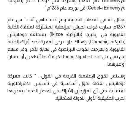
Ermeniyye)‏ عام 1287م ومعركة فتح كولاجا حصار (بالتركية:
Cebel-i Ermeniyye)‏ في بورصا عام 1285م ” .
ويقال انه في المصادر القديمة ولم تحدد ماهي أنه : ” في عام
1287م، سارت قوات الجيش البيزنطية المشتركة لملاقاة الخانية
القاييوية في إيكيزجا (بالتركية: İkizce)‏ بمنطقة دومانيتش
(بالتركية: Domaniç)‏. وهناك دارت رحى المعركة ضد أتراك الخانية
القاييوية، وانهزمت القوات البيزنطية في نهاية الأمر، وفر منهم
من بقي على قيد الحياة. ولا وجود لذكر قائدها أرطغرل أو عثمان
أو غيرهما .
وتستمر القوى الإعلامية الفردية في القول : ” كانت معركة
دومانيتش نقطة تحول أساسية في تأسيس الامبراطورية
العثمانية، حتى أن المؤرخين الأتراك في العصر الحديث يعدونها
الحرب الحقيقية الأولي للدولة العثمانية.