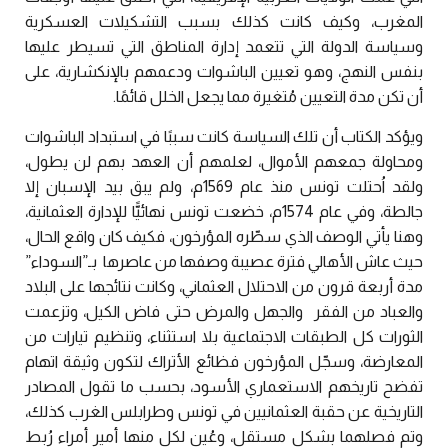
المغرب، وكيف كانت كذلك بسبب التشكيلات العسكرية
وسياسة الدولة التي تتعمد إدارة المناطق التي تسيطر عليها
بنفس النهج، وهو تعيين الباشوات ودعمهم بالإنكشارية، على
أن تكن مدة التعيين مُتغيرة مما يجعل الخلل قائمًا.
ويؤكد الكتاب أن تلك السياسة كانت سببًا في استبداد الباشوات
ومحاولة جمعهم الأموال، لعلمهم أن العهد بهم لن يطول،
ولقد اُحتلت تونس منذ عام 1569م، ولم يبق بيد الإسبان إلا
جالطة، وفي عام 1574م، خضعت تونس نهائيًّا للإدارة العثمانية،
وهنا يأتي الوصف الذي سطّره المؤرخون، فكيف كان واقع الحال،
حيث عاش الأهالي فترة عصيبة وصفها من عاصرها بـ”السوداء”
مدة أربعة قرون من الاحتلال العثماني، وكانت نتائجها على البلاد
والعباد من الفقر والجهل والمرض حتى فاض الكيل، وتزعمت
الثورات كل الطبقات الاجتماعية بلا استثناء، وتنظيم تيارات من
المعارضة، وسجّل المؤرخون فظائع الأتراك لتكون وثيقة اتهام
تفضح تاريخهم الاستعماري الأسود، بحسب ما تقول المصادر
التاريخية عن حقبة العثمانيين في تونس وطرابلس الغرب كذلك،
وتم فصلهما بشكل مستقل، وعُين لكل منها أمير أمراء رُبط