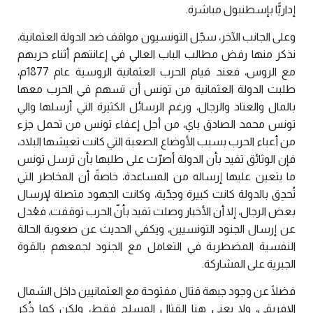
إداريًّا بإسطنبول مباشرة.
وعلى الجانب الآخر، سجّل التونسيون مواقف ضد الدولة العثمانية،
نذكر منها رفض مطالب الباب العالي في إعانتهم أثناء حربهم
مع الروس، فعند قيام الحرب العثمانية الروسية عام 1877م،
طلبت الدولة العثمانية من تونس أن تسهم في الحرب معها
بالمال والعتاد والرجال، ورغم الرسائل الكثيرة التي أرسلها والي
تونس محمد الصادق باي، من أجل إعفاء تونس من تحمل جزء
من أعباء الحرب بسبب الأوضاع الصعبة التي كانت تعيشها البلاد،
فإن الوثائق تفيد بأن الدولة أصرّت على طلبها بأن ترسل تونس
ما يتعين عليها إرساله من المساعدة، خاصةً أن المخاطر التي
تُحدِق بالدولة كانت كبيرة وجدّية، وكانت الجهود متصلة لإرسال
بعض الرجال، إلا أن الأخبار وصلت تفيد بأنّ الحرب توقفت، فعُدل
عن إرسال الجنود التونسيين، ويكفي الحديث عن صعوبة الحالة
النفسية المضطربة في التعامل مع الجنود لجمعهم بالقوة
الجبرية على المشاركة.
فضلًا عن وجود جبهة قتال مفتوحة مع العثمانيين داخل الشمال
الإفريقي، ولا يعني هنا القتال المسلح فقط، ولكن كما ذُكر