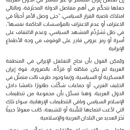
جعلها تتحكَّم في أهم مفاصل الدولة المختَرَقة، وبالتالي
امتلاك ناصية القرار السياسي، “حتى وصل الأمر أحيانًا في
الاعتراف أو عدم الاعتراف بالمؤسسات الحاكمة نفسها”،
في ظل تَشرْذُم المشهد السياسي، وعدم الالتفاف على
أسرة أو رمز عروبي قادِر على الوقوف في وجه الأطماع
الإيرانية.
ويُمكِن القول بأن نجاح التغلغل الإيراني في المنطقة
العربية لم يكن مَناطُه أو مَرَدُّه، بالضرورة، قوة إيران
العسكرية أو السياسية، وإنما وجود طرف ثالث متمثِّل في
الحليف الغربي، أو جماعات شكَّلَت طابورًا خامسًا داخل
الدول العربية، وهنا نسجِّل بأن مجموعة من تنظيمات
الإسلام السياسي وباقي التنظيمات الإرهابية، سواء تلك
التي ادَّعَت انتماءها للسُّنة أو للشيعة، كانت معولًا خبيثًا
نَخَرَ العديد من البلدان العربية والإسلامية.