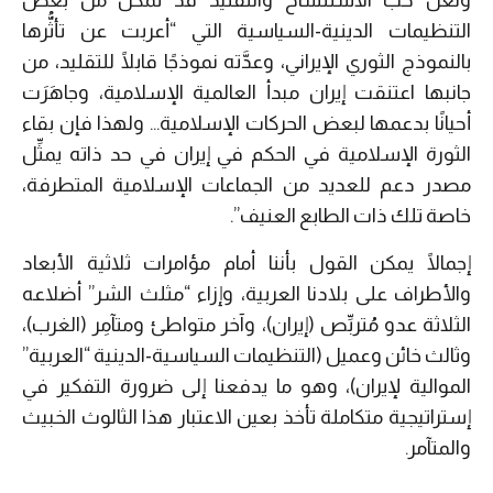
ولعل حب الاستنساخ والتقليد قد تمكَّن من بعض
التنظيمات الدينية-السياسية التي “أعربت عن تأثُّرها
بالنموذج الثوري الإيراني، وعدَّته نموذجًا قابلًا للتقليد، من
جانبها اعتنقت إيران مبدأ العالمية الإسلامية، وجاهَرَت
أحيانًا بدعمها لبعض الحركات الإسلامية… ولهذا فإن بقاء
الثورة الإسلامية في الحكم في إيران في حد ذاته يمثِّل
مصدر دعم للعديد من الجماعات الإسلامية المتطرفة،
خاصة تلك ذات الطابع العنيف”.
إجمالًا يمكن القول بأننا أمام مؤامرات ثلاثية الأبعاد
والأطراف على بلادنا العربية، وإزاء “مثلث الشر” أضلاعه
الثلاثة عدو مُتربِّص (إيران)، وآخر متواطئ ومتآمِر (الغرب)،
وثالث خائن وعميل (التنظيمات السياسية-الدينية “العربية”
الموالية لإيران)، وهو ما يدفعنا إلى ضرورة التفكير في
إستراتيجية متكاملة تأخذ بعين الاعتبار هذا الثالوث الخبيث
والمتآمر.