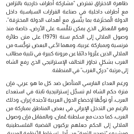
ظاهرة الاختراق تفترض “مشاركة أطراف خارجية بالتزامن
مع أطراف داخلية في صناعة القرارات السياسية داخل
الدولة الُمختَرَقة بما يتَّسق مع أهداف الدولة المخترِقة”،
وهو المُعطَى الذي يمكن تلمُّسه على الأرض، خاصة منذ
وصول الملالي إلى الحكم سنة (1979) على متن طائرة
فرنسية وبمباركة غربية، ومهما ادَّعى البعض توجُّسه من
الملالي الذين عبَّروا دائمًا عن مرونة كبيرة في تلبية مطالب
الغرب بشكلٍ تجاوَز التحالف الإستراتيجي الذي رفع الشاه
إلى مرتبة “دركي الغرب” في المنطقة.
ورغم العداء الفارسي المتأصل ضد كل ما هو عربي، فإن
فترة حكم الشاه لم تسجِّل إستراتيجية ثابتة في استعداء
العرب، أو توجُّهًا لإخضاع الدول العربية لأجندة إيران، وذلك
بالرغم من التدخل الإيراني في بعض المناطق بمباركة من
الغرب، كما حدث مع سلطنة عُمان، وبالمقابل فإن وصول
الملالي إلى الحكم جعلهم يركبون القضية الفلسطينية
ومشروع “تصدير الثورة” من أجل إسقاط الأنظمة العربية،