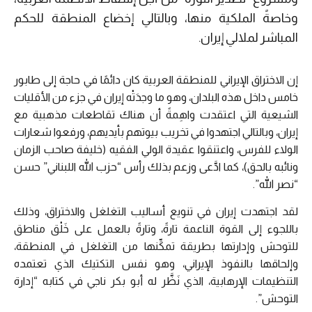
وخاصةً الملكية منها، وبالتالي إخضاع المنطقة للحكم
المباشر لملالي إيران.
إن الاختراق الإيراني للمنطقة العربية كان دائمًا في حاجة إلى طابور
خامس داخل هذه البلدان، وهو ما وجدَتْه إيران في جزء من الأقليات
الشيعية التي اعتقدت واهِمةً أن هناك تقاطعات مذهبية مع
إيران، وبالتالي اجتهدوا في تخريب بيوتهم بأيديهم، ورفعوا شعارات
الولاء للفرس، واعتنقوا عقيدة الولي الفقيه (خليفة صاحب الزمان
ونائبه بالحق)، كما ادَّعى وزعم بذلك رأس “حزب الله اللبناني” حسن
“نصر الله”.
لقد اجتهدت إيران في تنويع أساليب التغلغل والاختراق، وذلك
باللجوء إلى القوة الناعمة تارةً، وتارةً بالعمل على خَلْق مناطق
للتوحش وإدارتها بطريقة تمكِّنها من التغلغل في المنطقة،
وإلحاقها بالنفوذ الإيراني، وهو نفس التكتيك الذي تعتمده
التنظيمات الإرهابية، الذي نَظَّر له أبو بكر ناجي في كتابه “إدارة
التوحش”.