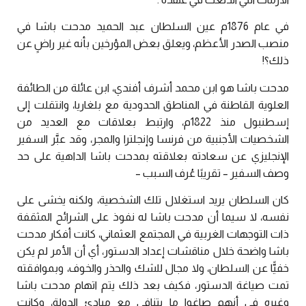
في عام 1876م عين السلطان عبد الحميد مدحت باشا في
منصب الصدر الأعظم، ويعلق بعض المؤرخين بأنه غير راضٍ عن
ذلك؟!
مدحت باشا هو ابن محمد أشرف أفندي، ابن عائلة من الطائفة
العلوية القاطنة في المناطق الحدودية مع بلغاريا، وانتقلت إلى
إسطنبول منذ 1822م، وارتبط بعلاقات مع العديد من
الشخصيات الأجنبية من فرنسا وإنجلترا والمجر، وقد عبَّر السفير
الإنجليزي عن سعادته بعلاقته بمدحت باشا الداهية على حد
وصف السفير – تقريبًا عُرف السبب –
كان السلطان يريد استغلال تلك الشخصية، ولكنه يخشى على
نفسه، لا سيما أن مدحت باشا له نفوذ على الشرائح المثقفة
ذات التوجهات الغربية في المجتمع العثماني، كانت أفكار مدحت
باشا واضحة خلال مناقشات إعداد الدستور، أي أن الأمر لم يكن
خفيًّا عن السلطان، ولا مجال للشك والحذر والخوف، وبموافقته
تمت صياغة الدستور، فكيف بعد ذلك يتم اتهام مدحت باشا
وغيره في أنهم صاغوا ما يتنافى مع مبادئ الدولة، وكانت