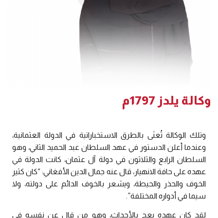
وكالة يلدز 1797م
وتلك الوكالة تُعنَى بالطرق الاستخباراتية في الدولة العثمانية،
وعندما أعلن الدستور في عهد السلطان عبد الحميد الثاني، وهو
السلطان الرابع والثلاثون في دولة آل عثمان، كانت الدولة في
عهده على حافة الانهيار، قال عنه جمال الدين الأفغاني: “كان كثير
الخوف والحذر والحيطة، ويشعر بالخوف الدائم على دولته، ولا
سيما في أدواره المختلفة”.
لقد كان عهده يعج بالأحداث، وهو من قال عن نفسه في