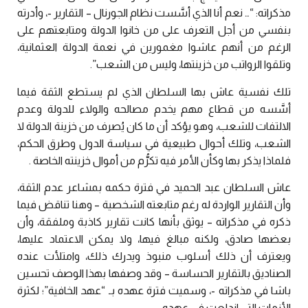
مذكراته: “… نعم أنا الذي أسَّست نظام الجورنال – التقارير -، وأدرته
بنفسي من أجل التعرف على من خانوا الدولة ومتابعتهم على
الرغم من أنهم عاشوا مغمورين في نعمة الدولة العثمانية،
وتلقوا الرواتب من خزينتها، وليس من الشعب”.
تلك نفسية عاش بها السلطان الذي لم يستطع الثقة فيما
أسَّسه من قطاع مهم يخدم مصالحه والولاء للدولة وعدم
الالتفات للشعب، وهو يؤكد أن ما كان يُصرف من خزينة الدولة لا
الشعب، وتلك أحوال طبيعية في سياسة الدول وطرق الحكم،
فلماذا يذكر بها وكأن الأمر فيه تكرُّم من أموال خزينته الخاصة .
عاش السلطان عبد الحميد في فترة حكمه بمشاعر عدم الثقة،
وأن التقارير الواردة له رغم متابعته الشخصية – وهنا تناقض فيما
ذكره في مذكراته – يوثق بأنها كانت تقارير كاذبة وملفقة، وأن
بعضها صادق، ولكنه مبالغ فيها، ولا يمكن الاعتماد عليها،
ويعترف أن ذلك أسلوب منبوذ ويدرك ذلك، وامتلأت عنده
الصناديق بالتقارير الحساسة – وقد وصفها بهذا الوصف تحسين
باشا في مذكراته -، وسميت فترة عهده بـ “عهد الخافية”؛ لكثرة
الأزمات التي اندلعت في عهده .