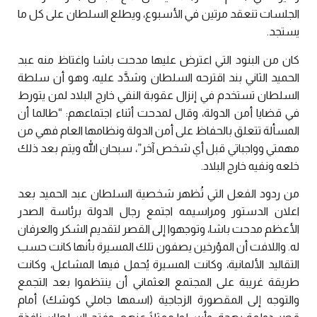
الجلسات تنعقد مرتين في الأسبوع، ويطلع السلطان على كل ما
يستجد.
كان من البنود التي اعترض عليها مدحت باشا واغتاظ منه عبد
الحميد الثاني بند اقترحه السلطان وشدَّد عليه، وهو أن سلطة
السلطان تستخدم في إنزال عقوبة النفي خارج البلاد لمن يتورط
في قضايا أمن الدولة، وقال لمدحت أثناء اجتماعهم: “طالما أن
المسألة تتعلق بالحفاظ على أمن الدولة ونظامها العام فهي من
مهمتي وواجباتي قبل أي شخص آخر”، سبحان الله ويتم بعد ذلك
خلعه ونفيه خارج البلاد.
من ردود الفعل التي تُظهر شخصية السلطان عبد الحميد بعد
اعلان الدستور ومراسيمه اجتمع رجال الدولة برئاسة الصدر
الأعظم مدحت باشا، وتوجهوا إلى القصر لتقديم الشكر والعرفان
له. واللافت أن المؤرخين يصفون تلك المسيرة بأنها كانت حسب
التقاليد الألمانية، وكانت المسيرة يُحمل فيها المشاعل، وكانت
طريقة غريبة على المجتمع العثماني أن ينتظموا بعد التجمع
والتوجه إلى المقصورة الزجاجية (اسمها جاملي كوشك) أمام