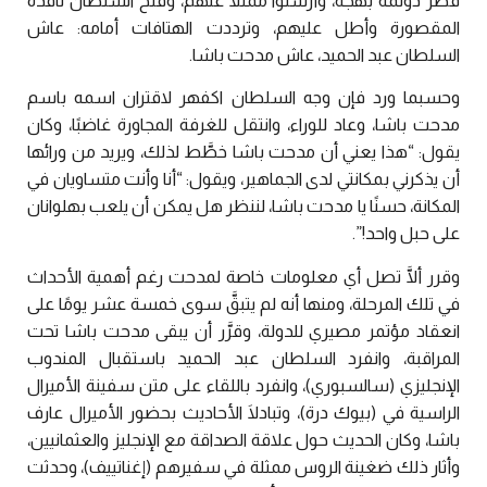
قصر دولمة بهجة، وأرسلوا ممثلًا عنهم، وفتح السلطان نافذة
المقصورة وأطل عليهم، وترددت الهتافات أمامه: عاش
السلطان عبد الحميد، عاش مدحت باشا.
وحسبما ورد فإن وجه السلطان اكفهر لاقتران اسمه باسم
مدحت باشا، وعاد للوراء، وانتقل للغرفة المجاورة غاضبًا، وكان
يقول: “هذا يعني أن مدحت باشا خطَّط لذلك، ويريد من ورائها
أن يذكرني بمكانتي لدى الجماهير، ويقول: “أنا وأنت متساويان في
المكانة، حسنًا يا مدحت باشا، لننظر هل يمكن أن يلعب بهلوانان
على حبل واحد!”.
وقرر ألَّا تصل أي معلومات خاصة لمدحت رغم أهمية الأحداث
في تلك المرحلة، ومنها أنه لم يتبقَّ سوى خمسة عشر يومًا على
انعقاد مؤتمر مصيري للدولة، وقرَّر أن يبقى مدحت باشا تحت
المراقبة، وانفرد السلطان عبد الحميد باستقبال المندوب
الإنجليزي (سالسبوري)، وانفرد باللقاء على متن سفينة الأميرال
الراسية في (بيوك درة)، وتبادلَا الأحاديث بحضور الأميرال عارف
باشا، وكان الحديث حول علاقة الصداقة مع الإنجليز والعثمانيين،
وأثار ذلك ضغينة الروس ممثلة في سفيرهم (إغناتييف)، وحدثت