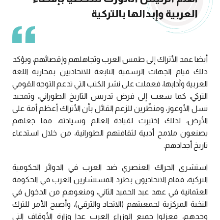
العربية وإبدالها بالتركية
أيضا عمد الأتراك إلى طمس العرب وتجاهلهم وإقصائهم، ويؤكد
ذلك قيام الجهات الرسمية التابعة للاتحاديين بمحاربة اللغة
العربية وآدابها، فعملت على نشر الكتب التي تدعم التوجه القومي
التركي، كما سعت إلى فرض تدريس التاريخ الطوراني، وتمجيد
نسل الأوغوز، ومنظّرين للزعم القائل بأن الأتراك أعظم أمة على
الأرض، لذلك اختيرت لقيادة العالم وسيادته، مما جعلهم
يصنعون ملامح أدبية لثقافتهم الطورانية، من خلال استدعاء
تاريخ أجدادهم.
استشرى الحراك العنصري ضد العرب في الدوائر الحكومية
التركية، فقام الاتحاديون بطرد المستشارين العرب في الحكومة
العثمانية في عهد عبد الحميد الثاني، ومنعوهم من الدخول في
النخبة المركزية لجمعيتهم (الاتحاد والترقي)، وأصبح الأمر للترك
وحدهم، فعزلوا جميع الوزراء العرب عدا وزارة الأوقاف التي