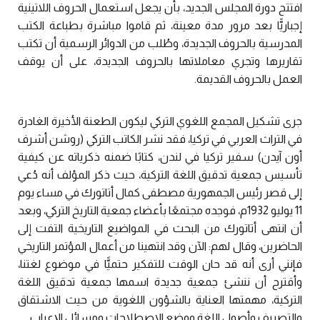
افتتح دورة المجلس الجديد، بأن يجعل استعمال الحروف اللاتينية
إجباريًّا بعد مرور مدة معينة، ثم قاموا مباشرة بطباعة الكتب
المدرسية بالحروف الجديدة، وطُلب من الدوائر الرسمية أن تكتب
تقاريرها وتجري معاملاتها بالحروف الجديدة، على أن يوقف
العمل بالحروف القديمة.
جرى تشكيل المجمع اللغوي التركي ليكون الطعنة الأخيرة الغادرة
في التراث العربي في تركيا، فقد نشر الكاتب التركي (روشن أشرف
أون آيدن) سفير تركيا في لندن، كتابًا ضمنه ذكرياته عن كيفية
تأسيس جمعية تدقيق اللغة التركية، حيث ذكر المؤلف أنه دُعي
إلى قصر رئيس الجمهورية مصطفى كمال أتاتورك في مساء يوم
11 يوليو 1932م، فوجده مجتمعًا بأعضاء جمعية التاريخ التركي، وبعد
أن انتهى أتاتورك من البحث في المواضيع التاريخية التفت إلى
الحاضرين، وقال لهم: الآن وقد انتهينا من أعمال المؤتمر التاريخي
فإنني أرى أنه قد حان الوقت للتفكير حتميًّا في موضوع لغتنا،
وأقترح أن ننشئ جمعية جديدة اسمها جمعية تدقيق اللغة
التركية، مهمتها العناية بالشؤون اللغوية من حيث الاشتقاق
والتصريف وأصول اللغة ووضع الاصطلاحات ومسائل الإعراب.