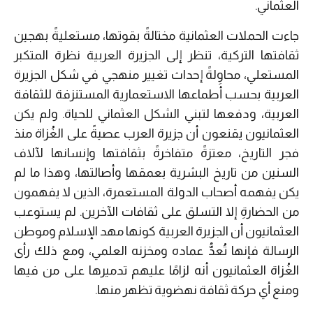
العثماني.
جاءت الحملات العثمانية مختالةً بقوتها، مستعليةً بهجين
ثقافتها التركية، تنظر إلى الجزيرة العربية نظرة المتكبر
المستعلي، محاوِلةً إحداث تغيير منهجي في شكل الجزيرة
العربية بحسب أطماعها الاستعمارية المستنزفة للثقافة
العربية، ودفعها لتبني الشكل العثماني للحياة. ولم يكن
العثمانيون يقنعون أن جزيرة العرب عصيةً على الغُزاة منذ
فجر التاريخ، معتزةً متفاخرةً بثقافتها وإنسانها لآلاف
السنين من تاريخ البشرية بعمقها وأصالتها، وهذا ما لم
يكن يفهمه أصحاب الدولة المستعمرة، الذين لا يفهمون
من الحضارةِ إلا التسلق على ثقافات الآخرين. لم يستوعب
العثمانيون أن الجزيرة العربية كونها مهد الإسلام وموطن
الرسالة فإنها تُعدُّ عماده ومخزنه العلمي، ومع ذلك رأى
الغُزاة العثمانيون أنه لزامًا عليهم تدميرها على من فيها
ومنع أي حركة ثقافة نهضوية تظهر منها.