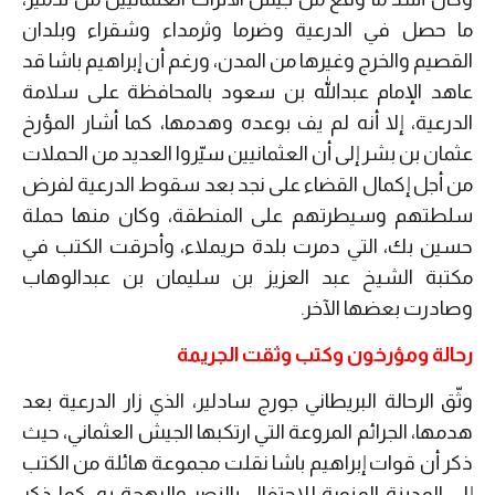
ما حصل في الدرعية وضرما وثرمداء وشقراء وبلدان
القصيم والخرج وغيرها من المدن، ورغم أن إبراهيم باشا قد
عاهد الإمام عبدالله بن سعود بالمحافظة على سلامة
الدرعية، إلا أنه لم يف بوعده وهدمها، كما أشار المؤرخ
عثمان بن بشر إلى أن العثمانيين سيّروا العديد من الحملات
من أجل إكمال القضاء على نجد بعد سقوط الدرعية لفرض
سلطتهم وسيطرتهم على المنطقة، وكان منها حملة
حسين بك، التي دمرت بلدة حريملاء، وأحرقت الكتب في
مكتبة الشيخ عبد العزيز بن سليمان بن عبدالوهاب
وصادرت بعضها الآخر.
رحالة ومؤرخون وكتب وثقت الجريمة
وثّق الرحالة البريطاني جورج سادلير، الذي زار الدرعية بعد
هدمها، الجرائم المروعة التي ارتكبها الجيش العثماني، حيث
ذكر أن قوات إبراهيم باشا نقلت مجموعة هائلة من الكتب
إلى المدينة المنورة للاحتفال بالنصر والبهجة به، كما ذكر