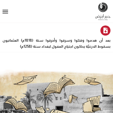
بعد أن هدموا وقتلوا وسرقوا وأحرقوا سنة (1818م) العثمانيون
بسقوط الدرعيَّة يحاكون اجتياح المغول لبغداد سنة (1258م)