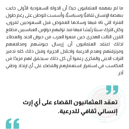
ما لم يفهمه العثمانيون جيدًا أن الدولة السعودية الأولى جاءت
بنهضة الإنسان ثقافيًّا وسياسيًّا، وأسست للوطن على رغم طول
الفترة التي تاه فيها وسادها الغموض قبل السعوديين لقرون،
وكان الترك سببًا رئيسًا فيها منذ توليهم دواوين العباسيين مطلع
القرن الثالث الهجري حين منعوا العرب من ديوان الجند والعطاء.
لذلك اعتقد العثمانيون أن إرسال جيوشهم ومدافعهم
ومرتزقتهم وهدم الدرعية واحتلال الجزيرة وقبل ذلك كله تدمير
التراث الديني والفكري زعموا أن كل ذلك سيحقق لهم مزيدًا من
المكاسب في استمرار استعمارهم والقضاء على أي ارتداد وطني
آخر.
تعمّد العثمانيون القضاء على أي إرث
إنساني ثقافي للدرعية.