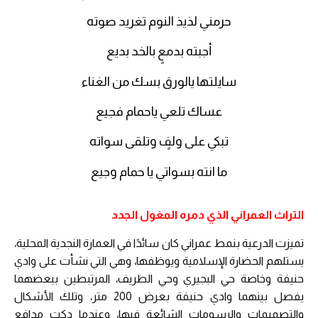
حرمني لذيذ النوم تغريد صوته
أجبته بدمعٍ بالخد بديع
سايلتها يالورق بسك من الغناء
عساك تلعي ياحمام فجيع
تبكي على ولفٍ وتلقى سواته
ما انته بسواتي يا حمام وجيع
التراث العمراني الذي دمره المغول الجدد
تميزت الدرعية بنمط عمراني كان سائدًا في العمارة النجدية المحلية،
يستلهم الحضارة الإسلامية ويوظفها، وهي التي نشأت على وادي
حنيفة وخاصة حي البجيري وحي الطريف، المرتبطين ببعضهما
يفصل بينهما وادي حنيفة بعرض 200 متر، وتلك الأشكال
والتصميمات والرسومات الشائعة فيها، وعندما دكت مدافع