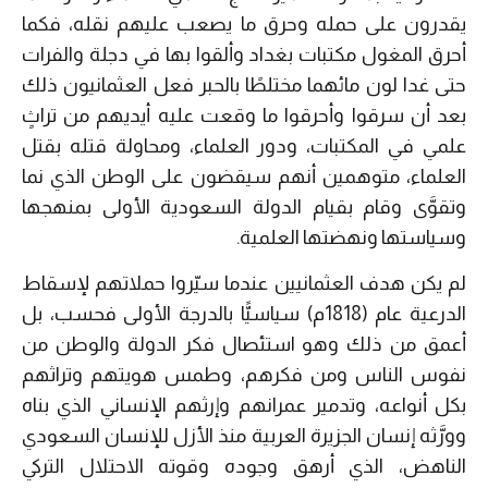
يقدرون على حمله وحرق ما يصعب عليهم نقله، فكما
أحرق المغول مكتبات بغداد وألقوا بها في دجلة والفرات
حتى غدا لون مائهما مختلطًا بالحبر فعل العثمانيون ذلك
بعد أن سرقوا وأحرقوا ما وقعت عليه أيديهم من تراثٍ
علمي في المكتبات، ودور العلماء، ومحاولة قتله بقتل
العلماء، متوهمين أنهم سيقضون على الوطن الذي نما
وتقوَّى وقام بقيام الدولة السعودية الأولى بمنهجها
وسياستها ونهضتها العلمية.
لم يكن هدف العثمانيين عندما سيّروا حملاتهم لإسقاط
الدرعية عام (1818م) سياسيًّا بالدرجة الأولى فحسب، بل
أعمق من ذلك وهو استئصال فكر الدولة والوطن من
نفوس الناس ومن فكرهم، وطمس هويتهم وتراثهم
بكل أنواعه، وتدمير عمرانهم وإرثهم الإنساني الذي بناه
وورَّثه إنسان الجزيرة العربية منذ الأزل للإنسان السعودي
الناهض، الذي أرهق وجوده وقوته الاحتلال التركي