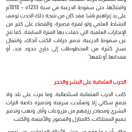
واقتنائِها، حتى سقوط الدرعية في سنة 1233ه – 1818م
على يد إبراهيم باشا. فقد كان من نتيجة ذلك الحدث توقف
النشاط العلمي ولو لفترة قصيرة، والقضاء على كثير من
الإنجازات العلمية التي حفلت بها الفترة السابقة، كما نتج
عن سقوط الدرعية، تدمير خزانات الكتب آنذاك، وانتقال
نسخ كثيرة من المخطوطات إلى خارج حدود نجد، أو
فقدانها، أو تلفها”.
الحرب العثمانية على البشر والحجر
كانت الحرب العثمانية استئصالية، وما مرت على بلد ولا
تجمع سكاني إلا وتعمّدت سرقته وتدميره خاصة التراث
البشري ومصادر رزقهم من مزروعات وآبار، ونهب وتدمير
جميع الممتلكات، كالمنازل والقصور، والأمتعة، والكتب.
وكان أشد ما وقع من جيش الأتراك العثمانيين من تدمير،