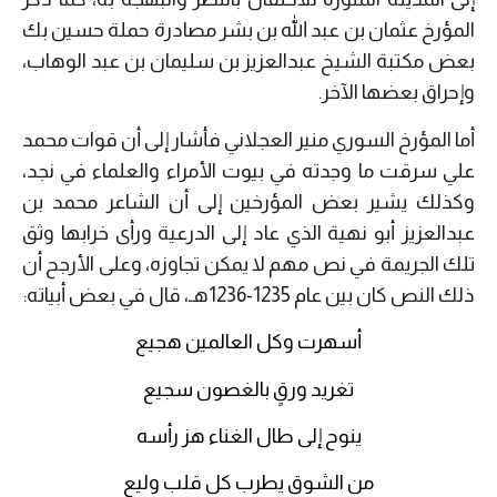
المؤرخ عثمان بن عبد الله بن بشر مصادرة حملة حسين بك
بعض مكتبة الشيخ عبدالعزيز بن سليمان بن عبد الوهاب،
وإحراق بعضها الآخر.
أما المؤرخ السوري منير العجلاني فأشار إلى أن قوات محمد
علي سرقت ما وجدته في بيوت الأمراء والعلماء في نجد،
وكذلك يشير بعض المؤرخين إلى أن الشاعر محمد بن
عبدالعزيز أبو نهية الذي عاد إلى الدرعية ورأى خرابها وثق
تلك الجريمة في نص مهم لا يمكن تجاوزه، وعلى الأرجح أن
ذلك النص كان بين عام 1235-1236هـ، قال في بعض أبياته:
أسهرت وكل العالمين هجيع
تغريد ورقٍ بالغصون سجيع
ينوح إلى طال الغناء هز رأسه
من الشوق يطرب كل قلب وليع