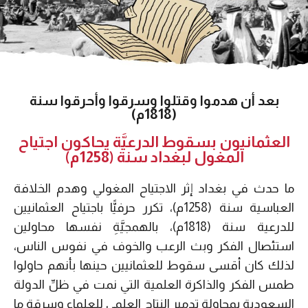
بعد أن هدموا وقتلوا وسرقوا وأحرقوا سنة
(1818م)
العثمانيون بسقوط الدرعيَّة يحاكون اجتياح
المغول لبغداد سنة (1258م)
ما حدث في بغداد إثر الاجتياح المغولي وهدم الخلافة
العباسية سنة (1258م)، تكرر حرفيًّا باجتياح العثمانيين
للدرعية سنة (1818م)، بالهمجيَّةِ نفسها محاولين
استئصال الفكر وبث الرعب والخوف في نفوس الناس،
لذلك كان أقسى سقوط للعثمانيين حينها بأنهم حاولوا
طمس الفكر والذاكرة العلمية التي نمت في ظلِّ الدولة
السعودية بمحاولة تدمير النتاج العلمي للعلماء وسرقة ما