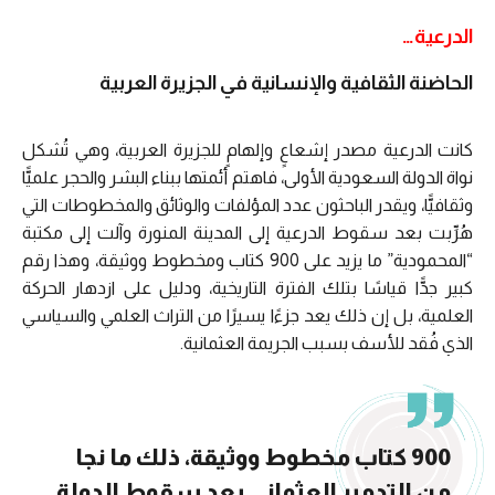
الدرعية…
الحاضنة الثقافية والإنسانية في الجزيرة العربية
كانت الدرعية مصدر إشعاعٍ وإلهامٍ للجزيرة العربية، وهي تُشكل
نواة الدولة السعودية الأولى، فاهتم أئمتها ببناء البشر والحجر علميًّا
وثقافيًّا، ويقدر الباحثون عدد المؤلفات والوثائق والمخطوطات التي
هُرِّبت بعد سقوط الدرعية إلى المدينة المنورة وآلت إلى مكتبة
“المحمودية” ما يزيد على 900 كتاب ومخطوط ووثيقة، وهذا رقم
كبير جدًّا قياسًا بتلك الفترة التاريخية، ودليل على ازدهار الحركة
العلمية، بل إن ذلك يعد جزءًا يسيرًا من التراث العلمي والسياسي
الذي فُقد للأسف بسبب الجريمة العثمانية.
900 كتاب مخطوط ووثيقة، ذلك ما نجا
من التدمير العثماني بعد سقوط الدولة