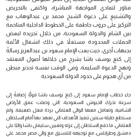
فناور لتفادي المواجهة المباشرة، واكتفى بالتحريض
والتشنيع على دعوة الشيخ محمد بن عبدالوهاب مع
التركيز على حروب خاطفة على الخطوط الداخلية المتاخمة
بين الشام والدولة السعودية، من خلال تجريده لبعض
الحملات المحدودة مستغلاً في ذلك انشغال الأئمة
بجبهات أخرى، حيث بعث الإمام سعود بن عبدالعزيز رسالةً
إلى كنغ يوسف باشا يشرح من خلالها أصول المعتقد
ونهج الدعوة السليمة، وفي الوقت نفسه تحذير مبطن
من أي هجوم على حدود الدولة السعودية.
جاء خطاب الإمام سعود إلى كنغ يوسف باشا قويًّا، إضافةً إلى
سرعة تحرك الجيوش السعودية، التي وصلت عمق الأراضي
الشامية، وتعامل معها الوالي العثماني بردة فعل ضعيفة، ولم
يستطع طيلة سنتين تنفيذ الأهداف التي تعهد بها أمام السلطان
العثماني، ما دفع السلطان إلى عزله وتعيين سليمان باشا واليًا على
دمشق وطرابلس، مع توجيهه للتنسيق مع والي مصر محمد علي