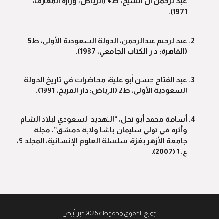
عبدالرحمن آل الشيخ، ط4 (الرياض: وزارة المعارف،
1971).
عبدالرحيم عبدالرحمن، الدولة السعودية الأولى، ط5
(القاهرة: دار الكتاب الجامعي، 1987).
عبد الفتاح حسن أبو علية، محاضرات في تاريخ الدولة
السعودية الأولى، ط2 (الرياض: دار المريخ، 1991).
أسامة محمد أبو نحل، “التهديد السعودي لبلاد الشام
وأثره في تولي سليمان باشا ولاية دمشق”، مجلة
جامعة الأزهر بغزة، سلسلة العلوم الإنسانية، المجلد 9،
ع. 1 (2007).
جميع الحقوق محفوظة 2026 حبر أبيض