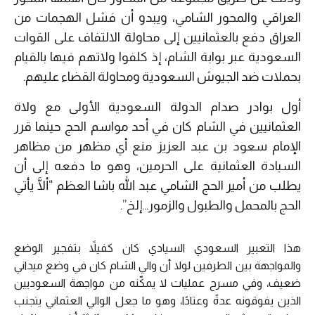
العراقي والمحور الشامي، ويبدو أن فشل الهجمات من
العراق دفع بالعثمانيين إلى محاولة الالتفاف على القوات
السعودية عبر بوابة الشام، إذ كلفوا ولاتهم فيها بالقيام
بحملات ضد الجيوش السعودية ومحاولة القضاء عليهم.
أول بوادر صدام الدولة السعودية الأولى مع ولاة
العثمانيين في الشام كان في أحد مواسم الحج حينما قرر
الإمام سعود بن عبد العزيز منع أي مظهر من مظاهر
السيادة العثمانية على الحرمين، وهو ما دفعه إلى أن
يطلب من أمير الحج الشامي عبد الله باشا العظم “ألَّا يأتي
الحج بالمحمل والطبول والزمور…إلخ”.
هذا التعبير السعودي السيادي كان كفيلاً بتفجير الوضع
والمواجهة بين الطرفين لولا أن والي الشام كان في وضع ميداني
ضعيف، وفي مسرح عمليات لا يمكّنه من مواجهة السعوديين
الذين يفوقونه عدةً وعتادًا، وهو ما جعل الوالي العثماني يتجنب