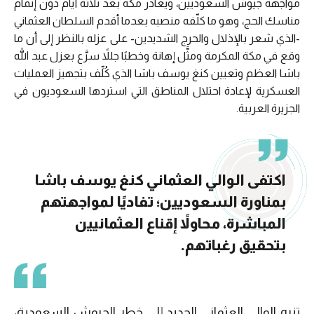
مواجهة جيوش السعوديين، ويغادر مكة بعد ثلاثة أيام دون إتمام
مناسك الحج، وهو ما كلّفه منصبه بعدما أقدم السلطان العثماني
-الذي شعر بالإذلال والحرج الشديدين- على عزله بالنظر إلى أن ما
وقع في مكة المكرمة ومثَّل إهانة وخطبًا جللاً سرَّع بعزل عبد الله
باشا العظم وتعيين كنغ يوسف باشا الذي كُلِّف بتجهيز العمليات
العسكرية لإعادة احتلال المناطق التي استردها السعوديون في
الجزيرة العربية.
اكتفى الوالي العثماني كنغ يوسف باشا
بمناورة السعوديين؛ تفاديًا لمواجهتهم
المباشرة، محاولاً إقناع العثمانيين
بتحقيق رغباتهم.
تنبه الوالي العثماني الجديد إلى خطر الجيوش السعودية،