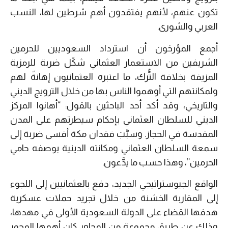
تكون عنهم، لأنهم يفتقدون أهم شرطين لها، النسب
العربي والشورى.
أجمع المؤرخون أن استرداد السعوديين للحرمين
الشريفين من الاستعمار العثماني شكّل ضربة للرمزية
المزيفة بخلافة التُّرك، ما اعتبره العثمانيون إهانةً لهم
ولمكانتهم التي أوهموا الناس بها من خلال الترويج الديني
والتاريخي، وقد أكد أحد الباحثين بالقول: “أهانوا المركز
الديني للسلطان العثماني بإحكام سيطرتهم على المدن
المقدسة في الحجاز. وسبَّبَ فقدان مكة أقسى ضربة إلى
سمعة السلطان العثماني ومكانته الدينية بوصفه حامي
الحرمين”، وهذا حسب ما يدَّعون.
الواقع الجيوستراتيجي الجديد، دفع بالعثمانيين إلى اللجوء
إلى المقاربة الخشنة من خلال تجريد حملات عسكرية
هدفها القضاء على الدولة السعودية الأولى في مهدها،
وذلك عن طريق مجموعة من المحاور كان أهمها المحور