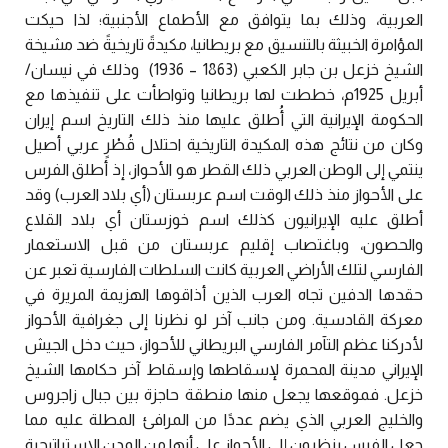
العربية، وذلك بما يتوافق مع الأطماع الأجنبية؛ لذا حيكت
المؤامرة الخبيثة بالتنسيق مع بريطانيا، مكيدةً تاريخيةً ضد مشيخة
الشيخ خزعل بن جابر الكعبي (1863 – 1936) وذلك في نيسان/
أبريل 1925م، خططت لها بريطانيا وتواطأت على تنفيذها مع
الحكومة الإيرانية التي أُطلق عليها منذ ذلك التاريخ اسم إيران
وكان من نتائج هذه المكيدة التاريخية احتلال قُطْرٍ عربي أصيل
ينتمي إلى الوطن العربي ذلك القطر هو الأحواز، إذ أطلق الفرس
على الأحواز منذ ذلك الوقت اسم عربستان (أي بلاد العرب) وقد
أطلق عليه الإيرانيون كذلك اسم خوزستان أي بلاد القلاع
والحصون، وباغتصاب إقليم عربستان من قبل الاستعمار
الفارسي لتلك الأراضي العربية كانت السلطات الفارسية تعبر عن
حقدها الدفين تجاه العرب الذين أذاقوها الهزيمة المريرة في
معركة القادسية. ومن جانب آخر لو نظرنا إلى جغرافية الأحواز
لأدركنا عظم التآمر الفارسي البريطاني للأحواز، حيث دخل الجيش
الإيراني مدينة المحمرة لإسقاطها وإسقاط آخر حكامها الشيخ
خزعل. فموقعها يجعل منها منطقة حاجزة بين جبال زاجروس
والخليج العربي الذي يضم عددًا من المرافئ المطلة عليه مما
جعل الفرس ينظرون إلى الأحواز على أنها من المدن الاستراتيجية