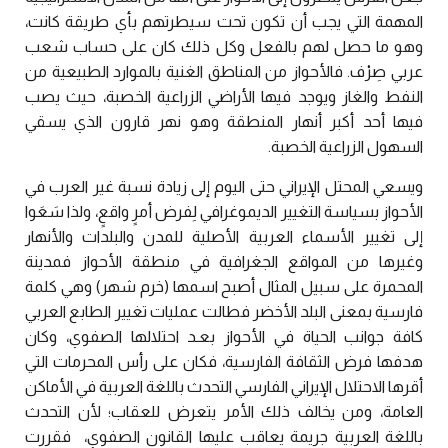
المهمة التي يجب أن تكون تحت سيطرتهم بأي طريقة كانت،
وهو ما حصل لهم بالفعل وكل ذلك كان على حساب شعب
عربي صِرْف. فالأحواز من المناطق الغنية بالموارد الطبيعية من
النفط والغاز ويوجد فيها الأراضي الزراعية الخصبة، حيث يصب
فيها أحد أكبر أنهار المنطقة وهو نهر قارون الذي يسقي
السهول الزراعية الخصبة.
ويسعي المحتل الإيراني حتى اليوم إلى زيادة نسبة غير العرب في
الأحواز بسياسة التغيير الديموغرافي لِفرض أمرٍ واقعٍ، ولذا سَعَوا
إلى تغيير الأسماء العربية الأصلية للمدن والبلدات والأنهار
وغيرها من المواقع الجغرافية في منطقة الأحواز فمدينة
المحمرة على سبيل المثال أصبح اسمها (خرم شهر) وهي كلمة
فارسية بمعنى البلد الأخضر فطالت عمليات تغيير الطابع العربي
كافة جوانب الحياة في الأحواز بعـد احتلالها الصفوي، وكان
هدفها فرض الثقافة الفارسية، فكان على رأس المحرمات التي
أقرها الاحتلال الإيراني الفارسي التحدث باللغة العربية في الأماكن
العامة، ومن يخالف ذلك الأمر يتعرض للعقاب؛ لأن التحدث
باللغة العربية جريمة يعاقب عليها القانون الصفوي، فقررت