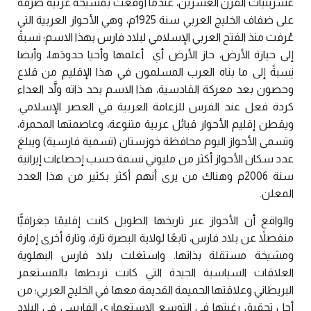
عشرينيات القرن العشرين، عندما أوقعت بمشيخة عربية صرفة
على ضفاف الخليج العربي سنة 1925م، وهي الأحواز العربية التي
عُرفت منذ الفتح العربي الإسلامي لبلاد فارس بهذا الاسم؛ نسبةً
إلى حيازة الأرض، حاز الأرض أي أعلمها وأحيا حدودَها، وأيضا
نِسبةً إلى ما بناه العرب المسلمون في هذا الإقليم من قلاع
وحصون بعد معركة القادسية، هذا الاسم بحد ذاته ولَّد العداء
كردة فعل عند الفرس للزعامة العربية في العصر الإسلامي.
ويقطن إقليم الأحواز قبائل عربية متنوعة، وعاصمتها المحمرة،
وتسمى الأحواز اليوم محافظة خوزستان (تسمية فارسية) ويبلغ
عدد سكان الأحواز أكثر من مليوني نسمة حسب إحصاءات إيرانية
سنة 2006م وهناك من يرى أنهم أكثر بكثير من هذا العدد
المعلن.
والواقع أن الأحواز عبر تاريخها الطويل كانت إقليمًا جغرافيًّا
منفصلاً عن بلاد فارس، تابعًا لولاية البصرة تارة، وتارة أخرى إمارة
ومشيخة مستقلة بذاتها. واستغلت بلاد فارس البهلوية
العلاقات السياسية الجيدة التي كانت تربطها بالمستعمر
البريطاني وعلاقتها الحميمة القديمة معها في الخليج العربي؛ من
أجل تحقيق رغبتها في التوسع الاستعماري الفارسي في البلاد