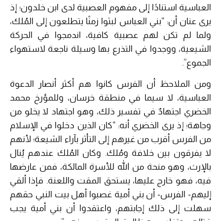
العباسية استنادًا إلى مفهوم العصبية لدى ابن خلدون؛ إذ
يرى عنان أن: “بني العباس لبثوا زمنًا يتطلعون إلى المُلك،
ولما لم تكن لهم عصبية كافية، اندمجوا في الحركة
الشيعية، ووجدوا في التذرع بها وسيلة ناجعة لاستهواء
الجموع”.
ومن الملاحظ أن الفرس كانوا هم أكثر أنصار الدعوة
العباسية، لا سيما في منطقة خرسان، وللمؤرخ محمد
الخضري اجتهادٌ في تفسير ذلك، وهو اجتهاد لا يخلو من
وجاهة؛ إذ يرى الخضري أنه: “كان الذين دخلوا في الإسلام
من الفرس أقرب من غيرهم إلى التأثر بآراء الشيعة؛ لأنهم
لا يفرقون بين خلافة ومُلك. وكان المُلك عندهم يُنال
بالإرث، وهو منحة من الله للأسرة المالكة، فمن عارضها
فيه، فهو خارج عليها، يستحق المقت واللعنة. فإذا ألقي
إليهم- الفرس- أن بني أمية غصبوا أهل بيت النبي حقهم
سهلت إلى ذلك إجابتهم، واعتقدوا أن بني أمية يجب