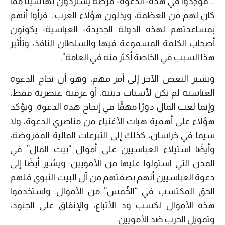
… فوجدوا في هذه- الدعوة- فرصة يستردون بها شيئًا مما
كان لهم من العظمة، ويذلون هؤلاء العرب… فرأوا أنهم
بمساعدتهم لهذه الدولة الجديدة- العباسية- يكونون
أصحاب الكلمة المسموعة فيها والسلطان النافذ، وتأثير
هذا السبب في الخاصة أكثر منه في العامة”.
ويشير البعض الآخر إلى أمر مهم، وهو أن نجاح الدعوة
العباسية لم يكن لأسباب دينية، أو عرقية عنصرية فقط،
وإنما لعب المال دورًا مهمًّا في إنجاح هذه الدعوة. ويؤكد
هؤلاء على أهمية هبات الأغنياء من مناصري الدعوة، ولا
سيما في خراسان، كذلك إلى التبرعات المالية المفروضة،
وأيضًا استيلاء العباسيين على أموال “بيت المال” في
المدن التي استولوا عليها من الأمويين. ويشير أيضًا إلى
دعوة العباسيين أنهم بصفتهم من آل البيت النبوي فلهم
الحق المكتسب في “الخُمس” من الأموال. واستخدموا
هذه الأموال لكسب ود الأتباع، والإنفاق على الجنود،
وتمويل الحرب ضد الأمويين.