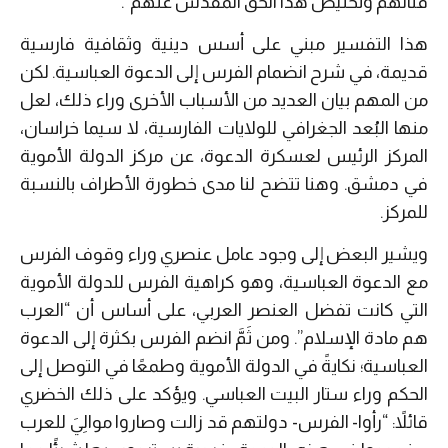
قتالهم وتخليص هذا الحق المقدس عنهم”.
هذا التفسير مبني على أسس دينية وثقافية فارسية
قديمة، في شرح انضمام الفرس إلى الدعوة العباسية. لكن
من المهم بيان العديد من الأسباب الأخرى وراء ذلك، لعل
منها البُعد الجغرافي للولايات الفارسية، لا سيما خراسان،
المركز الرئيس لعسكرة الدعوة، عن مركز الدولة الأموية
في دمشق. وهنا تتضح لنا مدى خطورة الأطراف بالنسبة
للمركز.
ويشير البعض إلى وجود عامل عنصري وراء وقوف الفرس
مع الدعوة العباسية، وهو كراهية الفرس للدولة الأموية
التي كانت تفضل العنصر العربي، على أساس أن “العرب
هم مادة الإسلام”. ومن ثَمَّ انضم الفرس بكثرة إلى الدعوة
العباسية؛ نكايةً في الدولة الأموية وطمعًا في التوصل إلى
الحكم وراء ستار البيت العباسي. ويؤكد على ذلك الخضري
قائلاً: “رأوا- الفرس- دولتهم قد زالت وصاروا موالِيَ للعرب