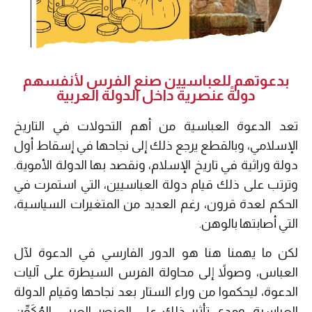
بدعوتهم للعباسيين صنع الفرس لأنفسهم
دولةً عنصرية داخل الدولة العربية
تعد الدعوة العباسية من أهم التحولات في التاريخ
الإسلامي، وبالقطع يرجع ذلك إلى نجاحها في إسقاط أول
دولة وراثية في تاريخ الإسلام، ونقصد بها الدولة الأموية.
وترتب على ذلك قيام دولة العباسيين، التي استمرت في
الحكم لعدة قرون، رغم العديد من المتغيرات السياسية،
التي أصابتها بالوهن.
لكن ما يهمنا هنا هو الدور الفارسي في الدعوة لآل
العباس، وصولاً إلى محاولة الفرس السيطرة على آليات
الدعوة، ليحكموا من وراء الستار بعد نجاحها وقيام الدولة
العباسية، ومدى تأثير ذلك على العنصر العربي، المُكَوِّن