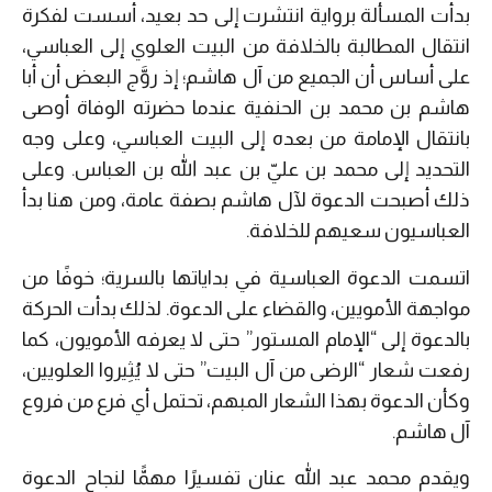
بدأت المسألة برواية انتشرت إلى حد بعيد، أسست لفكرة
انتقال المطالبة بالخلافة من البيت العلوي إلى العباسي،
على أساس أن الجميع من آل هاشم؛ إذ روَّج البعض أن أبا
هاشم بن محمد بن الحنفية عندما حضرته الوفاة أوصى
بانتقال الإمامة من بعده إلى البيت العباسي، وعلى وجه
التحديد إلى محمد بن عليّ بن عبد الله بن العباس. وعلى
ذلك أصبحت الدعوة لآل هاشم بصفة عامة، ومن هنا بدأ
العباسيون سعيهم للخلافة.
اتسمت الدعوة العباسية في بداياتها بالسرية؛ خوفًا من
مواجهة الأمويين، والقضاء على الدعوة. لذلك بدأت الحركة
بالدعوة إلى “الإمام المستور” حتى لا يعرفه الأمويون، كما
رفعت شعار “الرضى من آل البيت” حتى لا يُثِيروا العلويين،
وكأن الدعوة بهذا الشعار المبهم، تحتمل أي فرع من فروع
آل هاشم.
ويقدم محمد عبد الله عنان تفسيرًا مهمًّا لنجاح الدعوة