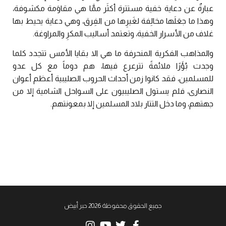
عبارةٌ عن دعاية خفية مستترة أكثَر ممَّا هي مقاوَمة مكشوفة،
وهذا ما جعَلَها مخالِفة لغَيرِها من الفِرق، وهي دعاية يحيط بها
غلاف من الأسرار الخفية، وتعتمد أساليب المكرِ والمراوغة.
والمذاهب الفكرية المنحرفة ما هي الا بقايا الأمس تتجدد كلما
وجدت بُؤَرًا ملائمةً تترعرع فيها، هم دوماً مع كل عدو
للمسلمين، فقد كانوا زمن أحداث الحروب الصليبية أعظم أعوان
النصارى، فلم يستول الصليبيون على السواحل الشامية إلا من
جهتهم، وما دخل التتار بلاد المسلمين إلا بمعونتهم.
جميع الحقوق محفوظة 2026 حبر أبيض