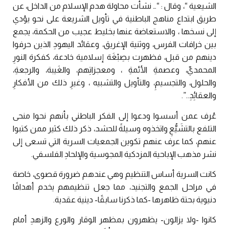
الشيعية “، وقال : “… نشأت محاولة هدم الإسلام من الداخل، عن
طريق ابتداع مناهج الباطنية في تأويل الشريعة على نحو يؤدي
إلى نسخها ، والاستعاضة عنها بخليط عجيب من الحكمة، يجمع
بين خرافات الفرس، ووثنية الإغريق، وعقائد اليهودِ الذين حرفوا
دينهم من قبل، فظهرت بصِبْغَة إسلامية خادعة، كفكرة النورِ
المحمديِّ، وعصمةِ الأئمةِ ، ومعجزاتِهم، والغَيبة، والرجعةِ،
والحلول، والتجسيمِ، والتأويل والتشبيه ، وغيرِ ذلك من الأفكارِ
والعقائِدِ..”.
عُرف عمن أسسوا ودعوا إلى الفكر الباطني بأنهم نحوا منحى
التلفع بالتشَيُّعِ واتخذوه وسيلةً للحشد، ذكر ذلك كثير ممن كتبوا
عنهم، كما عرف عنهم تكوين الجمعيات السرية التي تسعى إلى
نشر مذهب الإباحية المزدكية المجوسية والإلحادِ الفلسفي.
كانت السرية أساس التنظيم وهي عندهم ضرورة قصوى، خاصة
في مراحل الجمع والتجنيد، مما جعل تنظيمهم يخدم أهدافًا
دنيوية بحتة ظاهرها -كما ذكرنا سابقًا- دينية عقدية.
كانوا -ولا يزالون- يظهرون بمظهر الوقار والورع والزهدِ أمام