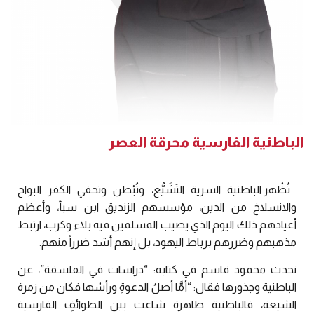
الباطنية الفارسية محرقة العصر
تُظْهر الباطنية السرية التَشَيُّع، وتُبْطن وتخفي الكفر البواح
والانسلاخ من الدين، مؤسسهم الزنديق ابن سبأ، وأعظم
أعيادهم ذلك اليوم الذي يصيب المسلمين فيه بلاء وكرب، ارتبط
مذهبهم وضررهم برباط اليهود، بل إنهم أشد ضرراً منهم.
تحدث محمود قاسم في كتابه: “دراسات في الفلسفة”، عن
الباطنية وجذورها فقال: “أمَّا أصلُ الدعوةِ ورأسُها فكان من زمرة
الشيعة، فالباطنية ظاهرة شاعت بين الطوائفِ الفارسية