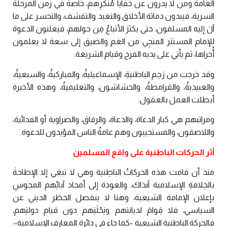
العامة ومن لا يدرون عن خفايا مُنْكَرِهم، خاصة في زمن المرحلة
السرية، فيبدون دماثة الأخلاق والتعبد والتقشف، والتحسر على ما
آلَ إليه المسلمون، حتى يكثرَ الأتباعُ مِن حولهم، فيعلنون الدعوة
للإمام المستتر المنجِي من الغم والضيق إلى سعة لا يعلمون
أُخراها، ثم يأتي على يديه الفرج وقيام الشريعة.
وقد خرجت من رَحِم الباطنيةِ، الإسماعيليةُ، والمباركيةُ، والسبعيةُ،
والعبيديةُ، والقرامطةُ، والحشاشون، والتعليميةُ، وهذه الأخيرة
أبطلت العمل بالعقول.
ومراتبهم هي كبار الدعاة، والدعاة، والرفاق، والضراوية أو الفدائية،
واللاصقون، والمستجيبون وهم عامةُ الناس المؤيدون للدعوة.
أثر الحركات الباطنية على واقع المسلمين
منذ أن قامت هذه الحركاتُ الباطِنية وهي لا تبغي إلا الإطاحةَ
بالخِلافةِ الإسلامية آنذاك، والعودة إلى أمجاد آبائِهم المجوسِ
بإعلان الإمامة الشيعية، وهنا لا ينفصل الخطَر الديني عن
السياسي، فلا قِوامَ لديانتهم ونِحْلَتِهم دون قيام دولتِهم،
فالحركة الباطِنية الشيعية -كما جاء في دائرة المعارف الإسلامية-: