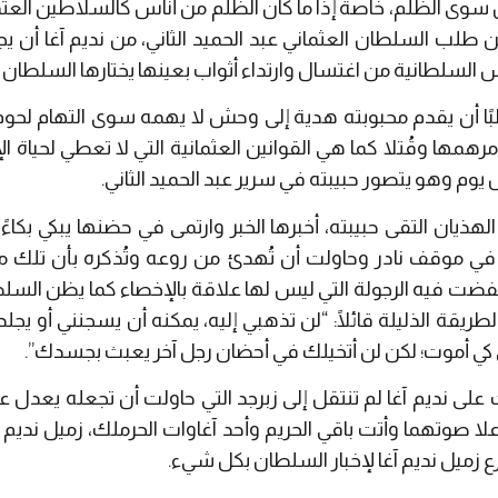
وى الظلم، خاصة إذا ما كان الظلم من أناس كالسلاطين العثمان
طلب السلطان العثماني عبد الحميد الثاني، من نديم آغا أن يج
السلطانية من اغتسال وارتداء أثواب بعينها يختارها السلطان ا
 أن يقدم محبوبته هدية إلى وحش لا يهمه سوى التهام لحوم ال
مها وقُتلا كما هي القوانين العثمانية التي لا تعطي لحياة ال
م وهو يتصور حبيبته في سرير عبد الحميد الثاني.
لهذيان التقى حبيبته، أخبرها الخبر وارتمى في حضنها يبكي بكاءً
 موقف نادر وحاولت أن تُهدئ من روعه وتُذكره بأن تلك مه
تفضت فيه الرجولة التي ليس لها علاقة بالإخصاء كما يظن السلطان
ريقة الذليلة قائلًا: “لن تذهبي إليه، يمكنه أن يسجنني أو يجلدن
كي أموت؛ لكن لن أتخيلك في أحضان رجل آخر يعبث بجسدك”.
على نديم آغا لم تنتقل إلى زبرجد التي حاولت أن تجعله يعدل عن
علا صوتهما وأتت باقي الحريم وأحد آغاوات الحرملك، زميل ند
 زميل نديم آغا لإخبار السلطان بكل شيء.