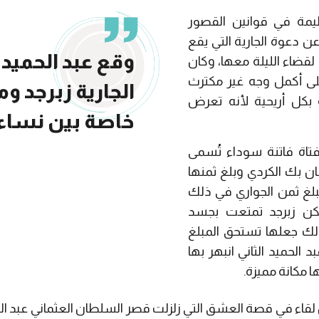
ظيمة في قوانين القصور
ن دعوة الجارية التي يقع
وقع عبد الحميد ا
 لقضاء الليلة معها، وكان
لى أكمل وجه غير مكترث
الجارية زبرجد و
 بكل أريحية لأنه تعرض
خاصة بين نساء 
اة فاتنة سوداء تُسمى
مان بك الكردي وبلغ ثمنها
يبلغ ثمن الجواري في ذلك
لكن زبرجد تمتعت بجسد
لك جعلها تستحق المبلغ
د الحميد الثاني انبهر بها
 مكانة مميزة.
ل لقاء في قصة العشق التي زلزلت قصر السلطان العثماني عبد الحم