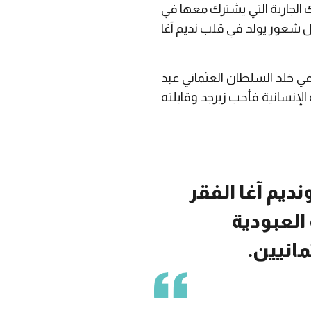
د تلك الجارية التي يشترك معها في
ول شعور يولد في قلب نديم آغا
في خلد السلطان العثماني عبد
الإنسانية فأحب زبرجد وقابلته
ديم آغا الفقر
العبودية
انيين.