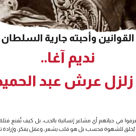
القوانين وأحبته جارية السلطان
نديم آغا..
لزل عرش عبد الحميد ا
يعرفوا في حياتهم أي مشاعر إنسانية بالحب، بل كيف تُقنع قت
 يُخلق للشهوة فحسب؛ بل هو قلب يشعر، وعقل يفكر، وإرادة تتم