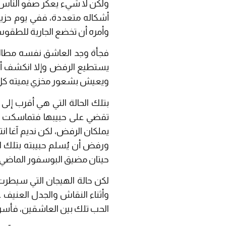
ولكن لا شيء يعكر صفو الناس س
أشكاله متعددة، ففي يوم حزين 
وأمره أن تخضع الجارية للطقوس 
فجأة وجد العاشق نفسه مطالبًا
يستطيع الرفض وإلا انكشف أمره
ويعيش بشعور مخزي يميته كل يو
بتلك الحالة التي هي أقرب إلى ا
تقضي على حبيبها فتماسكت في
يملكان الرفض، لكن نديم آغا ان
ورفض أن يُسلم حبيبته بتلك الط
حيتان مضيق البوسفور الماضي 
لكن حالة الهيجان التي سيطرت 
وأثناء النقاش والجدل العنيف 
الحب تلك بين العاشقين، فأسرع