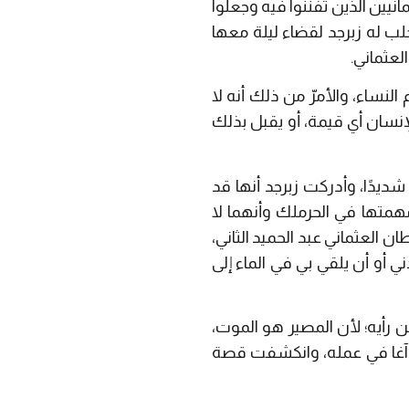
يين الذين تفننوا فيه وجعلوا
لب له زبرجد لقضاء ليلة معها
لعثماني.
نساء، والأمرّ من ذلك أنه لا
إنسان أي قيمة، أو يقبل بذلك
 شديدًا، وأدركت زبرجد أنها قد
متها في الحرملك وأنهما لا
 العثماني عبد الحميد الثاني،
ي أو أن يلقي بي في الماء إلى
 رأيه؛ لأن المصير هو الموت،
يم آغا في عمله، وانكشفت قصة