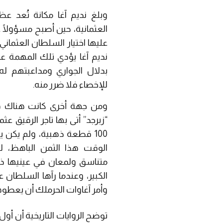
وبلغ نديم آغا مكانة تُعد ع
العثمانية، حين أصبح مسؤولًا ع
عليها اختيار السلطان العثماني
نديم آغا يؤدي تلك المهمة ع
بدلال الجواري ومداعبتهم له
للإخصاء فلا ضرر منه.
ومن جهة أخرى كانت هناك فت
“زبرجد” أتى بها تاجر الرقيق عث
100 قطعة ذهبية، ولم يكن 
الوقت هذا الثمن الباهظ، 
متناسق ولمعان في عينيها ذ
الكبير، وعندما رآها السلطان عب
وأمر آغاوات الحرملك أن يعطوها
توضح الروايات التاريخية أن أو