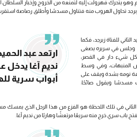
 وهو يتحرك فهرولت إليه لتمنعه من الخروج وإخبار السلطان الع
ن زبرجد تحاول الهروب منه فتناول مسدسًا وأطلق رصاصة استق
الثاني للفتاة زبرجد، فكما
بيض وجلس في سريره يصغى
ارتعد عبد الحميد
كل شيء دار في القصر،
نديم آغا يدخل عل
 المنبهات، وفي وسط
رفة نومه بشدة ويقف على
أبواب سرية لل
مسدسًا ويقول صائحًا:
الثاني في تلك اللحظة هو الفزع من هذا الرجل الذي يمسك م
باب سري خرج منه سريعًا مرتعشًا وهاربًا من نديم آغا.