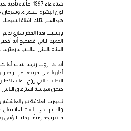
شتاء عام 1897، فأ
لون البشرة السمراء، وسرعان ما
هو الفخر بتلك الفتاة السودا
وبسبب هذا الفخر سارع نديم آ
الحميد الثاني، فصحيح أنه أخصى
الفتاة بالمثل، فالحب لا يعت
آنذاك، روت زبرجد لنديم آغا ك
أغاروا على قريتها في زنجبار
النخاسة التي روّج لها سلاطين 
ضمن سياسة استرقاق الناس.
تطورت العلاقة بين العاشقين 
والجوع الذي عاشه العاشقان 
فيه زبرجد رفيقًا لرحلة البؤس و