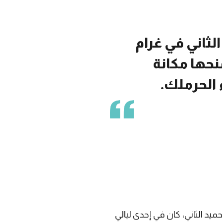
لثاني في غرام
منحها مكانة
الحرملك.
يد الثاني، كان في إحدى ليالي