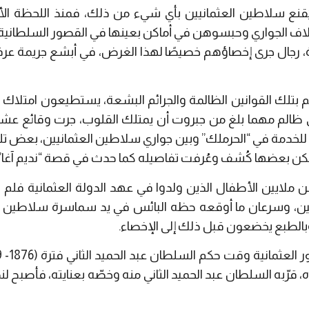
ُقنع سلاطين العثمانيين بأي شيء من ذلك، فمنذ اللحظة ال
لاف الجواري وحبسوهن في أماكن بعينها في القصور السلطانية، 
 رجال جرى إخصاؤهم خصيصًا لهذا الغرض، في أبشع جريمة عرفت
 بتلك القوانين الظالمة والجرائم البشعة، يستطيعون امتلاك 
 ظالم مهما بلغ من جبروت أن يمتلك القلوب، جرت وقائع عشق 
وْنَ للخدمة في “الحرملك” وبين جواري سلاطين العثمانيين، ب
لكن بعضها كُشف وعُرفت تفاصيله كما حدث في قصة “نديم آغا” وح
ايين الأطفال الذين ولدوا في عهد الدولة العثمانية فلم ي
نين، وسرعان ما أوقعه حظه البائس في يد سماسرة سلاطين ال
الطبع يخضعون قبل ذلك إلى الإخصاء.
، قرّبه السلطان عبد الحميد الثاني منه وخصّه بعنايته، فأصبح ل