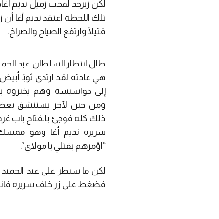
لكن زبرجد لمحت زميل نديم آغام
تلك اللحظة اعتقد نديم آغا أ
قتيلًا وارتفع الصياح والصراخ.
طال انتظار السلطان عبد الحميد 
هي عادته لقد ارتدى ثوبًا أ
إلى جواسيسه وهم يخبروه ب
ومن حين لآخر يستنشق بعض
ذلك كله فوجئ بانفتاح باب غ
سريره نديم أغا وهو ممسك 
“اؤمرهم بقتلي يا مولاي”.
لكن ما سيطر على عبد الحميد 
فضغط على زر خلف سريره فانفتح 