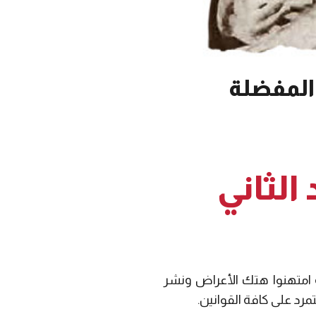
 المفضلة
لثاني
لة امتهنوا هتك الأعراض ونشر
رد على كافة القوانين.