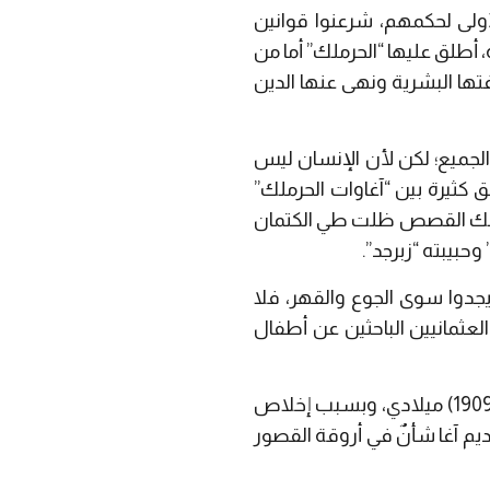
أولى لحكمهم، شرعنوا قوانين
أطلق عليها “الحرملك” أما من
ها البشرية ونهى عنها الدين
الجميع؛ لكن لأن الإنسان ليس
كثيرة بين “آغاوات الحرملك”
عض تلك القصص ظلت طي الكتمان
بيبته “زبرجد”.
جدوا سوى الجوع والقهر، فلا
عثمانيين الباحثين عن أطفال
دخل الطفل نديم آغا إلى القصور العثمانية وقت حكم السلطان عبد الحميد الثاني فترة (1876- 1909) ميلادي، وبسبب إخلاص
نديم آغا شأنٌ في أروقة القصور