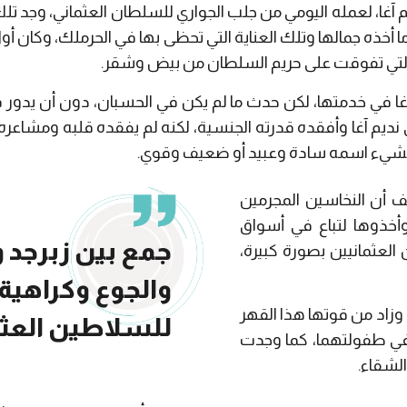
ثناء تأدية نديم آغا، لعمله اليومي من جلب الجواري للسلطان العثماني، وج
 أخذه جمالها وتلك العناية التي تحظى بها في الحرملك، وكان أ
ء التي تفوقت على حريم السلطان من بيض وشقر.
غا في خدمتها، لكن حدث ما لم يكن في الحسبان، دون أن يدور 
 نديم آغا وأفقده قدرته الجنسية، لكنه لم يفقده قلبه ومشاعره 
رف بشيء اسمه سادة وعبيد أو ضعيف وقوي.
يف أن النخاسين المجرمين
 وأخذوها لتباع في أسواق
جمع بين زبرجد ون
العثمانيين بصورة كبيرة،
والجوع وكراهية 
وزاد من قوتها هذا القهر
للسلاطين العثم
في طفولتهما، كما وجدت
الشقاء.