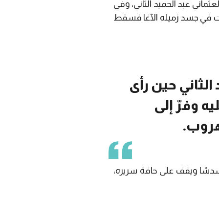
ثماني عبد الحميد الثاني، وفي
رت في جسد زميله الآغا فسقط
 الثاني حين رأى
يه وفرّ إلى
هروب.
سدسًا ويقف على حافة سريره،