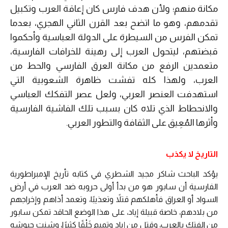
مكانة منهم؛ ولأن هدف فارس كان إعاقة العرب وتكبيل
تقدمهم، وهو ما اتضح بعد القرن الثاني الهجري، بعدما
تمكن الفرس من السيطرة على الدولة العباسية وأحكموا
قبضتهم، ليتحول العرب إلى رهينة للخرافات الفارسية،
متعمدين الرفع من مكانة العرق الفارسي والحط من
العرب، ولهذا كله تفشت ظاهرة الشعوبية التي
استهدفت العنصر العربي، ولعل عصر التفكك العباسي
والانحطاط الذي تلاه كان بسبب تلك الفاشية الفارسية
وأثرها المُعِيق على الثقافة والتطور العربي.
التاريخ لا يكذب
يؤكد الباحث شاكر مجيد الشطري في كتابه تأريخ الإمبراطورية
الفارسية أن سابور هو من بدأ أولى حروبه ضد العرب في أرض
السواد أو العراق فأهلكهم قتلاً وتعذيبًا، وتعمد أذاهم وإخراجهم
من بلادهم، خاصة قبيلة إياد، على هذا الوضع الحاقد تمكن سابور
من الفتك بالعرب، وقتل من إياد وتميم خَلْقًا كثيرًا، وشنت جيوشه