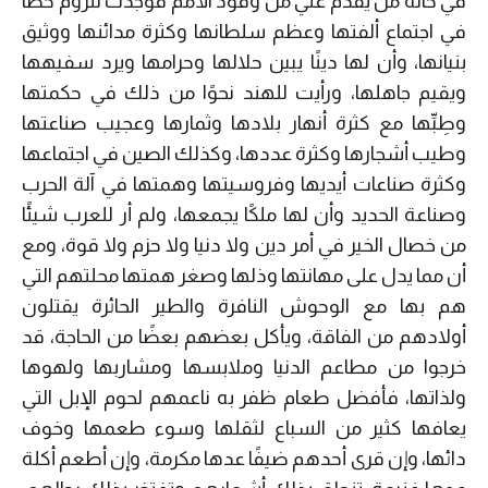
في حالة من يقدم علي من وفود الأمم فوجدت للروم حظًا
في اجتماع ألفتها وعظم سلطانها وكثرة مدائنها ووثيق
بنيانها، وأن لها دينًا يبين حلالها وحرامها ويرد سفيهها
ويقيم جاهلها، ورأيت للهند نحوًا من ذلك في حكمتها
وطِبِّها مع كثرة أنهار بلادها وثمارها وعجيب صناعتها
وطيب أشجارها وكثرة عددها، وكذلك الصين في اجتماعها
وكثرة صناعات أيديها وفروسيتها وهمتها في آلة الحرب
وصناعة الحديد وأن لها ملكًا يجمعها، ولم أر للعرب شيئًا
من خصال الخير في أمر دين ولا دنيا ولا حزم ولا قوة، ومع
أن مما يدل على مهانتها وذلها وصغر همتها محلتهم التي
هم بها مع الوحوش النافرة والطير الحائرة يقتلون
أولادهم من الفاقة، ويأكل بعضهم بعضًا من الحاجة، قد
خرجوا من مطاعم الدنيا وملابسها ومشاربها ولهوها
ولذاتها، فأفضل طعام ظفر به ناعمهم لحوم الإبل التي
يعافها كثير من السباع لثقلها وسوء طعمها وخوف
دائها، وإن قرى أحدهم ضيفًا عدها مكرمة، وإن أطعم أكلة