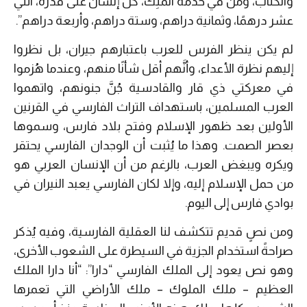
والكتَّاب، ومَن في خدمة المَلِك، كل إنسان على قدْره، اثني
عشر درهمًا، وثمانية دراهم، وستة دراهم، وأربعة دراهم”.
لم يكن ينظر الفرس للعرب باعتبارهم جيران، بل نظروا
إليهم نظرة الأعداء، وأنَّهم أقل شأنًا منهم، وعندما هُزموا
في معركتي ذي قار والقادسية جُنَّ جنونهم، واتهموا
العرب المسلمين، باستهداف التراث الفارسي في القرنين
الأولين بعد ظهور الإسلام وفتح بلاد فارس، وسموها
بعصر الصمت. وهذا ما يُثبت أن الوجدان الفارسي يحتقر
ويكره ويبغض العرب، بالرغم من أن الإنسان العربي هو
من حمل الإسلام إليه، وإلا لكان الفارسي يعبد النيران في
بوادي فارس إلى اليوم.
ومن نصٍ قديم تتكشف لنا العقلية الفارسية، وفيه يُذكر
صراحةً استخدام الجزية في السيطرة على الشعوب الأخرى،
وهو نص يعود إلى الملك الفارسي “دارا”: “أنا دارا الملك
العظيم – ملك الملوك – ملك الأراضي التي تعمرها