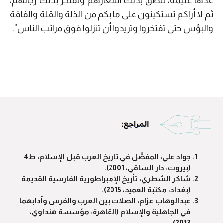
عدها غنيمة، تنطق بذلك أشعارهم وتفتخر بذلك رجالهم،
ثم لا أراكم تستكينون على ما بكم من الذلة والقلة والفاقة
والبؤس حتى تفتخروا وتريدوا أن تنزلوا فوق مراتب الناس”.
جواد علي، المفصَّل في تاريخ العرب قبل الإسلام، ط4
(بيروت: دار الساقي، 2001).
شاكر الشطري، تأريخ الإمبراطورية الفارسية القديمة
(بغداد: مكتبة العميد، 2015).
عبدالوهاب عزام، الصلات بين العرب والفرس وآدابهما
في الجاهلية والإسلام (القاهرة: مؤسسة هنداوي،
2013).