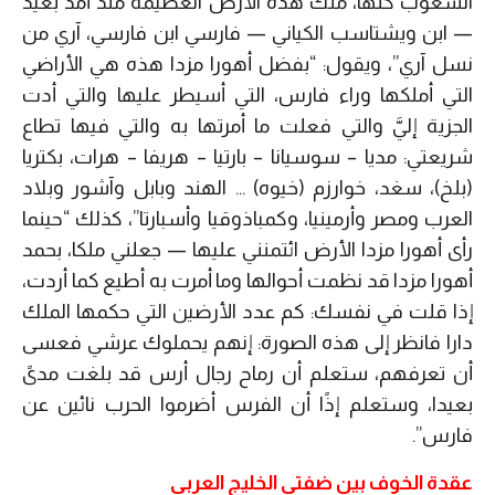
الشعوب كلها، ملك هذه الأرض العظيمة منذ أمد بعيد
— ابن ويشتاسب الكياني — فارسي ابن فارسي، آري من
نسل آري”، ويقول: “بفضل أهورا مزدا هذه هي الأراضي
التي أملكها وراء فارس، التي أسيطر عليها والتي أدت
الجزية إليَّ والتي فعلت ما أمرتها به والتي فيها تطاع
شريعتي: مديا – سوسيانا – بارتيا – هريفا – هرات، بكتريا
(بلخ)، سغد، خوارزم (خيوه) … الهند وبابل وآشور وبلاد
العرب ومصر وأرمينيا، وكمباذوقيا وأسبارتا”، كذلك “حينما
رأى أهورا مزدا الأرض ائتمنني عليها — جعلني ملكا، بحمد
أهورا مزدا قد نظمت أحوالها وما أمرت به أطيع كما أردت،
إذا قلت في نفسك: كم عدد الأرضين التي حكمها الملك
دارا فانظر إلى هذه الصورة: إنهم يحملوك عرشي فعسى
أن تعرفهم، ستعلم أن رماح رجال أرس قد بلغت مدىً
بعيدا، وستعلم إذًا أن الفرس أضرموا الحرب نائين عن
فارس”.
عقدة الخوف بين ضفتي الخليج العربي