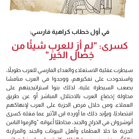
في أول خطاب كراهية فارسي:
كسرى: "لم أرَ للعربِ شيئًا من
خِصال الخير"
سيطرت عقلية الاستعلاء والعداء الفارسي للعرب طويلاً،
واستحوذت على تفكيرهم، ووجدوا في العرب منافسًا
يصعب السيطرة عليه، لذلك بنوا استراتيجيتهم على
محاولة إخضاع العرب بالاحتلال المباشر أو عن طريق
العملاء، ومن خلال فرض الجزية على العرب لإنهاكهم
اقتصاديًا، ويؤيد ذلك ما أورده ابن الأثير عما فعَله كسرى
أنوشروان في الخراج والجند، مخاطبًا أعوانه: “والزِموا الناسَ
الجزية ما خلا العظماء وأهل البيوتات والجند والمرازبة