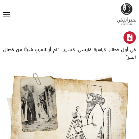
في أول خطاب كراهية فارسي: كسرى: “لم أرَ للعربِ شيئًا من خِصال
الخير”