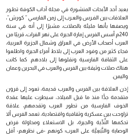
يعيد أحد الأبحاث المنشورة في مجلة آداب الكوفة تطـور
العلاقات بين الفـرس والعـرب إلى زمن الفارسي ” كورش”،
ويصفها بأنها مليئة بالصلات، مشيرًا إلى أنه في سنة
240م أسس الفرس إمارة الحيرة على نهر الفرات، قريبًا من
العرب أصحاب الأرض في العراق وشمال الجزيرة العربية،
فجاء كثير من وفود العرب إلى بلاط أمراء الحيرة واطلعوا
على الثقافة الفارسية ونقلوها إلى بلادهم. كما كانت
هناك صلات وثيقة بين الفرس والعرب في البحرين وعمان
واليمن.
إذن العلاقة بين الفرس والعرب قديمة، تعود إلى قرون
متقدمة جدًّا منذ ما قبل الميلاد، سيطرت عليها عقدة
الخوف الفارسية من تطور العرب وتقدمهم، علاقة
تراوحت بين عسكرية وثقافية واقتصادية، تعمد الفرس ألا
تحكمها النِّدِّية والجيرة، بل الاستعلاء ومحاولة فرض
الوصاية والتَّبَعِيَّة على العرب؛ كونهم -في نظرهم- أقل